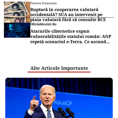
Puterea Financiara
Ruptură în cooperarea valutară
occidentală? SUA au intervenit pe
piața valutară fără să consulte BCE
Oficiuldestiri.ro
Atacurile cibernetice expun
vulnerabilitățile statului român: ANP
repetă scenariul e‑Terra. Ce ascund
comunicările oficiale și cine răspunde
pentru mentenanța IT a instituțiilor
publice
Alte Articole Importante