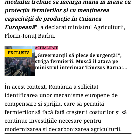
mediului trebuie să meargă mână în mână cu
protecția fermierilor și cu menținerea
capacității de producție în Uniunea
Europeană
”, a declarat ministrul Agriculturii,
Florin-Ionuț Barbu.
ACTUALITATE
EXCLUSIV
„Guvernanții să plece de urgență!”,
strigă fermierii. Muscă îl atacă pe
ministrul interimar Tánczos Barna:
„Spune că nu poate face nimic”
În acest context, România a solicitat
identificarea unor mecanisme europene de
compensare și sprijin, care să permită
fermierilor să facă față creșterii costurilor și să
continue investițiile necesare pentru
modernizarea și decarbonizarea agriculturii.