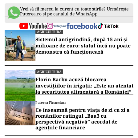
Vrei să fii mereu la curent cu toate știrile? Urmărește
Puterea.ro și pe canalul de WhatsApp
AGRICULTURA
Sistemul antigrindină, după 15 ani și
milioane de euro: statul încă nu poate
demonstra că funcționează
AGRICULTURA
Florin Barbu acuză blocarea
investițiilor în irigații: „Este un atentat
la securitatea alimentară a României”
Puterea Financiara
Ce înseamnă pentru viața de zi cu zi a
românilor ratingul „Baa3 cu
perspectivă negativă” acordat de
agențiile financiare