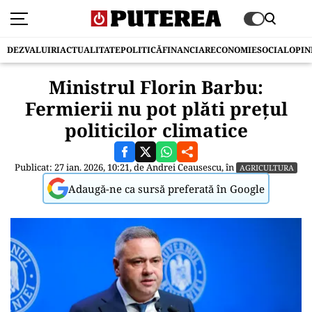
DEZVALUIRI
ACTUALITATE
POLITICĂ
FINANCIAR
ECONOMIE
SOCIAL
OPIN
Ministrul Florin Barbu:
Fermierii nu pot plăti prețul
politicilor climatice
Publicat: 27 ian. 2026, 10:21, de
Andrei Ceausescu
, în
AGRICULTURA
Adaugă-ne ca sursă preferată în Google