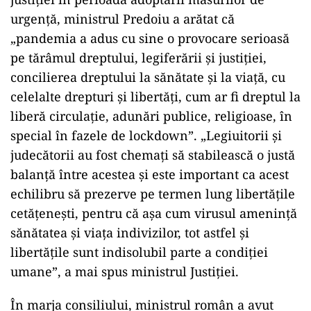
urgenţă, ministrul Predoiu a arătat că
„pandemia a adus cu sine o provocare serioasă
pe tărâmul dreptului, legiferării şi justiţiei,
concilierea dreptului la sănătate şi la viaţă, cu
celelalte drepturi şi libertăţi, cum ar fi dreptul la
liberă circulaţie, adunări publice, religioase, în
special în fazele de lockdown”. „Legiuitorii şi
judecătorii au fost chemaţi să stabilească o justă
balanţă între acestea şi este important ca acest
echilibru să prezerve pe termen lung libertăţile
cetăţeneşti, pentru că aşa cum virusul ameninţă
sănătatea şi viaţa indivizilor, tot astfel şi
libertăţile sunt indisolubil parte a condiţiei
umane”, a mai spus ministrul Justiţiei.
În marja consiliului, ministrul român a avut