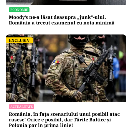
ECONOMIE
Moody’s ne-a lăsat deasupra „junk”-ului.
România a trecut examenul cu nota minimă
EXCLUSIV
EXCLUSIV
ACTUALITATE
România, în fața scenariului unui posibil atac
rusesc! Orice e posibil, dar Țările Baltice și
Polonia par în prima linie!