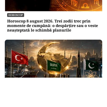
HOROSCOP
Horoscop 8 august 2026. Trei zodii trec prin
momente de cumpănă: o despărțire sau o veste
neașteptată le schimbă planurile
INTERNAȚIONAL
Se naște un „NATO sunnit”: Arabia Saudită,