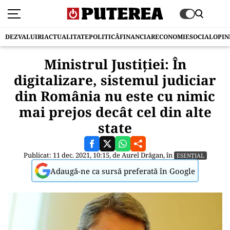
DEZVALUIRI
ACTUALITATE
POLITICĂ
FINANCIAR
ECONOMIE
SOCIAL
OPIN
Ministrul Justiției: În
digitalizare, sistemul judiciar
din România nu este cu nimic
mai prejos decât cel din alte
state
Publicat: 11 dec. 2021, 10:15, de
Aurel Drăgan
, în
ESENȚIAL
Adaugă-ne ca sursă preferată în Google