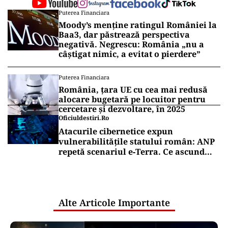
Puterea Financiara
Moody’s menține ratingul României la
Baa3, dar păstrează perspectiva
negativă. Negrescu: România „nu a
câștigat nimic, a evitat o pierdere”
Puterea Financiara
România, țara UE cu cea mai redusă
alocare bugetară pe locuitor pentru
cercetare și dezvoltare, în 2025
Oficiuldestiri.ro
Atacurile cibernetice expun
vulnerabilitățile statului român: ANP
repetă scenariul e‑Terra. Ce ascund
comunicările oficiale și cine răspunde
pentru mentenanța IT a instituțiilor
publice
Alte Articole Importante