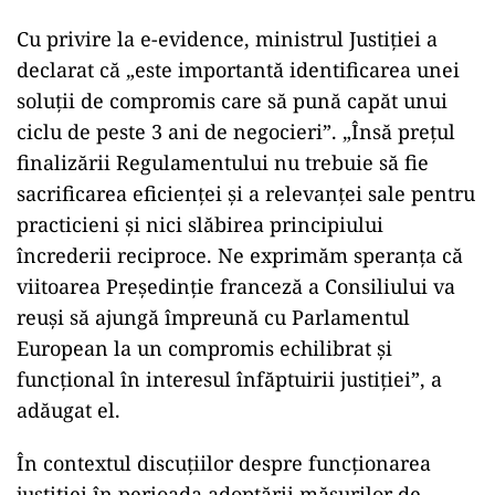
Cu privire la e-evidence, ministrul Justiţiei a
declarat că „este importantă identificarea unei
soluţii de compromis care să pună capăt unui
ciclu de peste 3 ani de negocieri”. „Însă preţul
finalizării Regulamentului nu trebuie să fie
sacrificarea eficienţei şi a relevanţei sale pentru
practicieni şi nici slăbirea principiului
încrederii reciproce. Ne exprimăm speranţa că
viitoarea Preşedinţie franceză a Consiliului va
reuşi să ajungă împreună cu Parlamentul
European la un compromis echilibrat şi
funcţional în interesul înfăptuirii justiţiei”, a
adăugat el.
În contextul discuţiilor despre funcţionarea
justiţiei în perioada adoptării măsurilor de