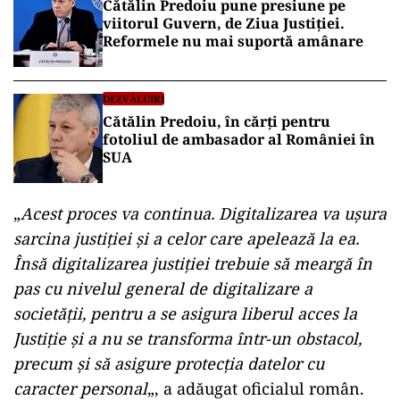
Cătălin Predoiu pune presiune pe
viitorul Guvern, de Ziua Justiției.
Reformele nu mai suportă amânare
DEZVĂLUIRI
Cătălin Predoiu, în cărți pentru
fotoliul de ambasador al României în
SUA
„
Acest proces va continua. Digitalizarea va uşura
sarcina justiţiei şi a celor care apelează la ea.
Însă digitalizarea justiţiei trebuie să meargă în
pas cu nivelul general de digitalizare a
societăţii, pentru a se asigura liberul acces la
Justiţie şi a nu se transforma într-un obstacol,
precum şi să asigure protecţia datelor cu
caracter personal
„, a adăugat oficialul român.