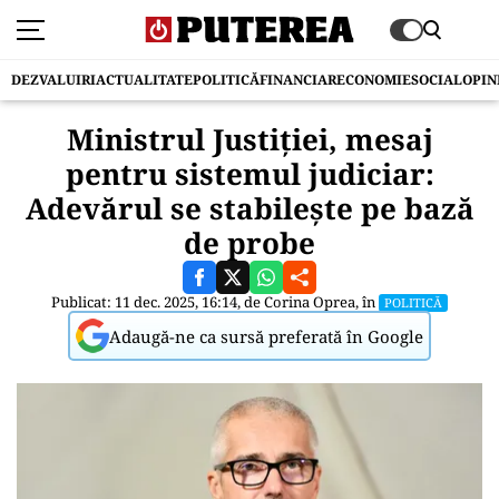
DEZVALUIRI
ACTUALITATE
POLITICĂ
FINANCIAR
ECONOMIE
SOCIAL
OPIN
Ministrul Justiției, mesaj
pentru sistemul judiciar:
Adevărul se stabilește pe bază
de probe
Publicat: 11 dec. 2025, 16:14, de
Corina Oprea
, în
POLITICĂ
Adaugă-ne ca sursă preferată în Google