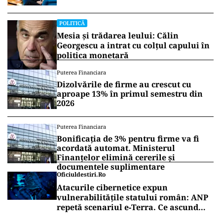
coordonată de Rusia
POLITICĂ
Mesia și trădarea leului: Călin
Georgescu a intrat cu colțul capului în
politica monetară
Puterea Financiara
Dizolvările de firme au crescut cu
aproape 13% în primul semestru din
2026
Puterea Financiara
Bonificația de 3% pentru firme va fi
acordată automat. Ministerul
Finanțelor elimină cererile și
documentele suplimentare
Oficiuldestiri.ro
Atacurile cibernetice expun
vulnerabilitățile statului român: ANP
repetă scenariul e‑Terra. Ce ascund
comunicările oficiale și cine răspunde