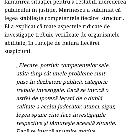
lămurirea situației pentru a restabili încrederea
publicului în justiție, Marinescu a subliniat că
legea stabilește competențele fiecărei structuri.
El a explicat că toate aspectele ridicate de
investigație trebuie verificate de organismele
abilitate, în funcție de natura fiecărei
suspiciuni.
„Fiecare, potrivit competențelor sale,
atâta timp cât unele probleme sunt
puse în dezbatere publică, categoric
trebuie investigate. Dacă se invocă o
astfel de ipoteză legată de o dublă
calitate a acelui judecător, atunci, sigur,
legea spune cine face investigațiile
respective și lămurește această situație.
Dacă se invocă anumite motive