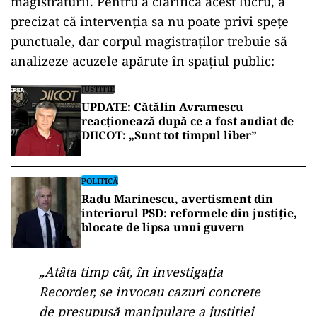
magistraturii. Pentru a clarifica acest lucru, a
precizat că intervenția sa nu poate privi spețe
punctuale, dar corpul magistraților trebuie să
analizeze acuzele apărute în spațiul public:
JUSTITIE
UPDATE: Cătălin Avramescu
reacționează după ce a fost audiat de
DIICOT: „Sunt tot timpul liber”
POLITICĂ
Radu Marinescu, avertisment din
interiorul PSD: reformele din justiţie,
blocate de lipsa unui guvern
„Atâta timp cât, în investigația
Recorder, se invocau cazuri concrete
de presupusă manipulare a justiției