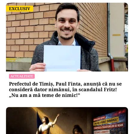
EXCLUSIV
EXCLUSIV
ACTUALITATE
Prefectul de Timiș, Paul Finta, anunță că nu se
consideră dator nimănui, în scandalul Fritz!
„Nu am a mă teme de nimic!”