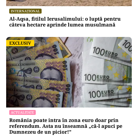
INTERNAȚIONAL
Al-Aqsa, fitilul Ierusalimului: o luptă pentru
câteva hectare aprinde lumea musulmană
EXCLUSIV
EXCLUSIV
ACTUALITATE
România poate intra în zona euro doar prin
referendum. Asta nu înseamnă „că-l apuci pe
Dumnezeu de un picior!”