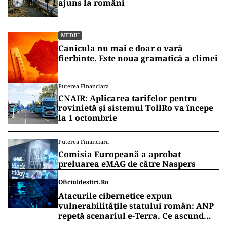
ajuns la români
MEDIU
Canicula nu mai e doar o vară
fierbinte. Este noua gramatică a climei
Puterea Financiara
CNAIR: Aplicarea tarifelor pentru
rovinietă și sistemul TollRo va începe
la 1 octombrie
Puterea Financiara
Comisia Europeană a aprobat
preluarea eMAG de către Naspers
Oficiuldestiri.ro
Atacurile cibernetice expun
vulnerabilitățile statului român: ANP
repetă scenariul e‑Terra. Ce ascund
comunicările oficiale și cine răspunde