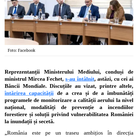
Foto: Facebook
Reprezentanții Ministerului Mediului, conduși de
ministrul Mircea Fechet,
s-au întâlnit
, astăzi, cu cei ai
Băncii Mondiale. Discuțiile au vizat, printre altele,
întărirea capacității
de a crea și de a îmbunătăți
programele de monitorizare a calității aerului la nivel
național, modalități de prevenție a incendiilor
forestiere și soluții privind vulnerabilitatea României
la inundații și secetă.
„
România este pe un traseu ambițios în direcția