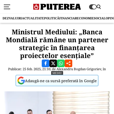
DEZVALUIRI
ACTUALITATE
POLITICĂ
FINANCIAR
ECONOMIE
SOCIAL
OPIN
Ministrul Mediului: „Banca
Mondială rămâne un partener
strategic în finanțarea
proiectelor esențiale”
Publicat: 25 feb. 2025, 21:10, de
Alexandru Bogdan Grigoriev
, în
MEDIU
Adaugă-ne ca sursă preferată în Google