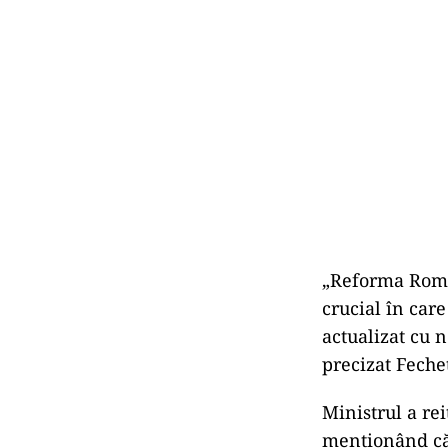
„Reforma Roms
crucial în care
actualizat cu n
precizat Feche
Ministrul a re
menționând că 