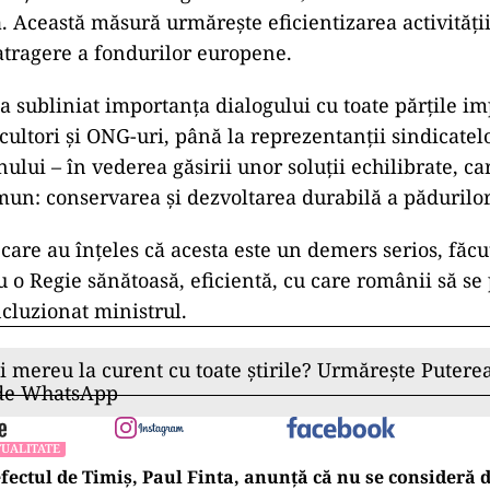
 Această măsură urmărește eficientizarea activității
 atragere a fondurilor europene.
a subliniat importanța dialogului cu toate părțile imp
vicultori și ONG-uri, până la reprezentanții sindicatelo
ului – în vederea găsirii unor soluții echilibrate, ca
mun: conservarea și dezvoltarea durabilă a pădurilo
 care au înțeles că acesta este un demers serios, făc
u o Regie sănătoasă, eficientă, cu care românii să se
cluzionat ministrul.
ii mereu la curent cu toate știrile? Urmărește Puterea
 de WhatsApp
UALITATE
fectul de Timiș, Paul Finta, anunță că nu se consideră