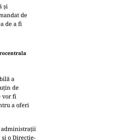
 și
e mandat de
a de a fi
drocentrala
bilă a
puțin de
 vor fi
ntru a oferi
 administrații
și o Direcție-