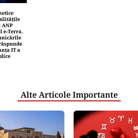
netice
litățile
: ANP
l e‑Terra.
nicările
e răspunde
nța IT a
blice
Alte Articole Importante