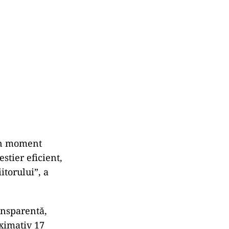
un moment
stier eficient,
itorului”, a
ansparentă,
ximativ 17