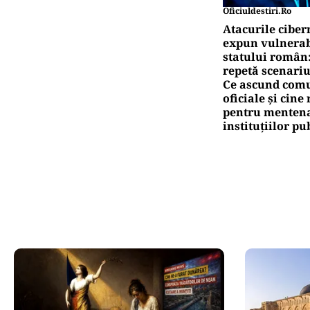
Oficiuldestiri.ro
Atacurile ciber
expun vulnerabi
statului român
repetă scenariu
Ce ascund comu
oficiale și cin
pentru mentena
instituțiilor pu