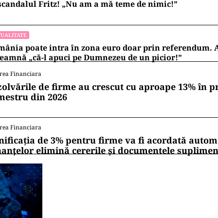
scandalul Fritz! „Nu am a mă teme de nimic!”
UALITATE
ânia poate intra în zona euro doar prin referendum. 
eamnă „că-l apuci pe Dumnezeu de un picior!”
rea Financiara
zolvările de firme au crescut cu aproape 13% în p
mestru din 2026
rea Financiara
nificația de 3% pentru firme va fi acordată autom
nanțelor elimină cererile și documentele suplime