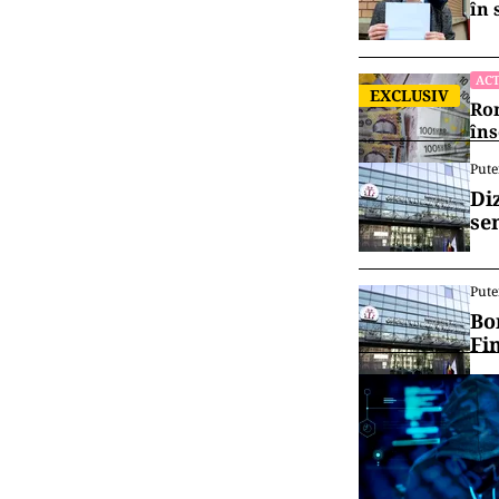
în 
ACT
EXCLUSIV
Rom
îns
Pute
Di
se
Pute
Bo
Fi