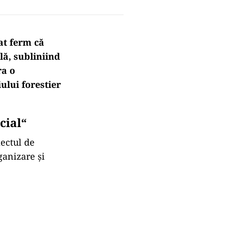
at ferm că
lă, subliniind
ra o
ului forestier
cial“
iectul de
anizare și