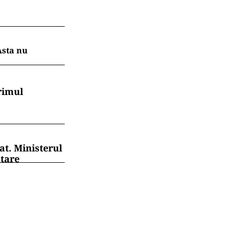
Asta nu
rimul
at. Ministerul
ntare