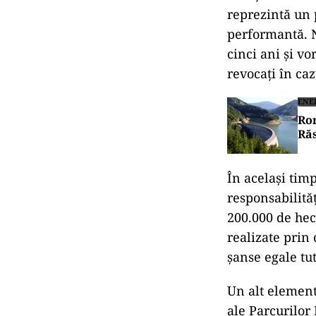
reprezintă un 
performantă. N
cinci ani și vo
revocați în caz
ENE
Rom
Răs
În același timp
responsabilită
200.000 de hect
realizate prin 
șanse egale tut
Un alt element
ale Parcurilor 