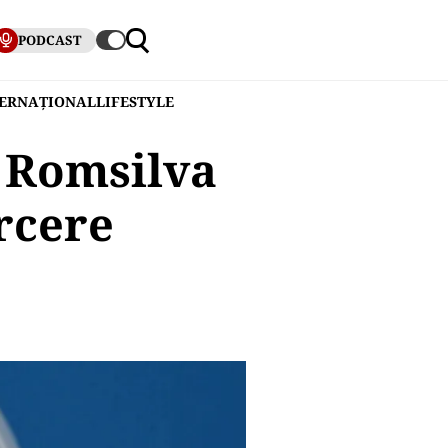
PODCAST
TERNAȚIONAL
LIFESTYLE
 Romsilva
rcere