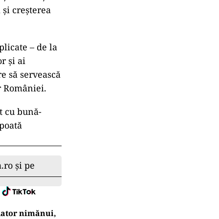
 și creșterea
licate – de la
r și ai
re să servească
r României.
ut cu bună-
 poată
.ro și pe
 dator nimănui,