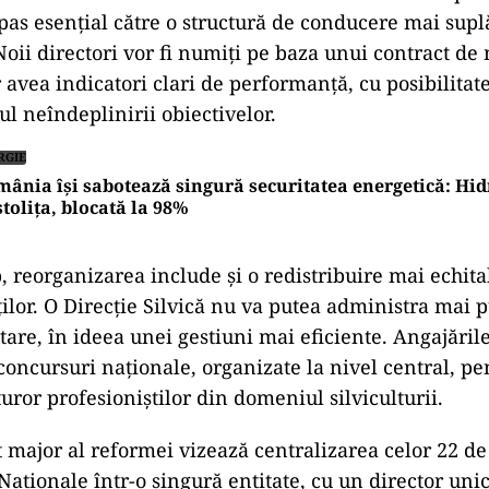
pas esențial către o structură de conducere mai suplă
oii directori vor fi numiți pe baza unui contract d
r avea indicatori clari de performanță, cu posibilitate
ul neîndeplinirii obiectivelor.
RGIE
ânia își sabotează singură securitatea energetică: Hi
tolița, blocată la 98%
, reorganizarea include și o redistribuire mai echita
ților. O Direcție Silvică nu va putea administra mai 
are, în ideea unei gestiuni mai eficiente. Angajările
concursuri naționale, organizate la nivel central, pe
uror profesioniștilor din domeniul silviculturii.
 major al reformei vizează centralizarea celor 22 de
Naționale într-o singură entitate, cu un director unic 