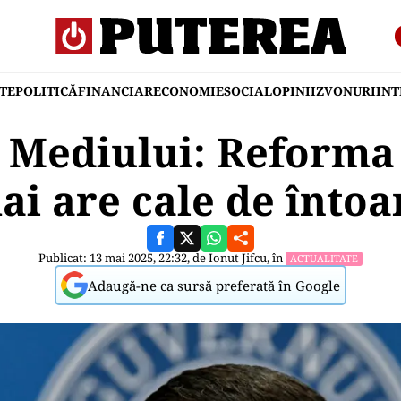
TE
POLITICĂ
FINANCIAR
ECONOMIE
SOCIAL
OPINII
ZVONURI
IN
l Mediului: Reforma
ai are cale de întoa
Publicat: 13 mai 2025, 22:32, de
Ionut Jifcu
, în
ACTUALITATE
Adaugă-ne ca sursă preferată în Google