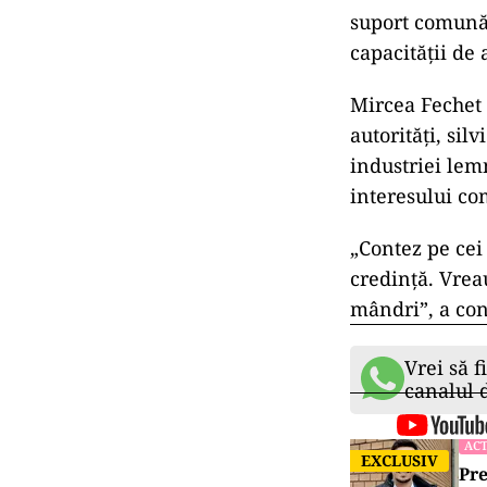
suport comună.
capacității de
Mircea Fechet 
autorități, sil
industriei lemn
interesului co
„Contez pe cei
credință. Vrea
mândri”, a con
Vrei să f
canalul
ACT
EXCLUSIV
Pre