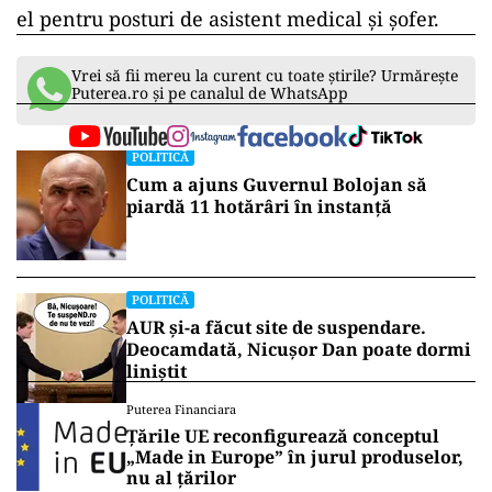
el pentru posturi de asistent medical și șofer.
Vrei să fii mereu la curent cu toate știrile? Urmărește
Puterea.ro și pe canalul de WhatsApp
POLITICĂ
Cum a ajuns Guvernul Bolojan să
piardă 11 hotărâri în instanță
POLITICĂ
AUR și-a făcut site de suspendare.
Deocamdată, Nicușor Dan poate dormi
liniștit
Puterea Financiara
Țările UE reconfigurează conceptul
„Made in Europe” în jurul produselor,
nu al țărilor