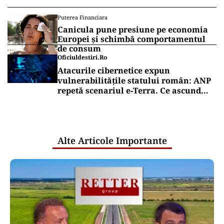
Puterea Financiara
Canicula pune presiune pe economia
Europei și schimbă comportamentul
de consum
Oficiuldestiri.ro
Atacurile cibernetice expun
vulnerabilitățile statului român: ANP
repetă scenariul e‑Terra. Ce ascund
comunicările oficiale și cine răspunde
pentru mentenanța IT a instituțiilor
publice
Alte Articole Importante