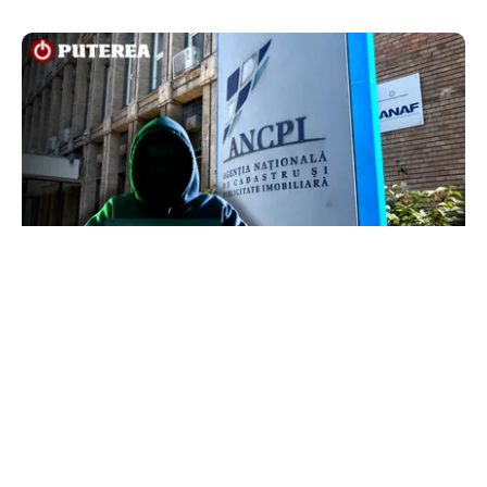
ECONOMIE
Peste 5.000 de români nu își mai pot cumpăra
casa. Efectul atacului cibernetic de la ANCPI
explicat de un broker
TOS
Politica Cookies
Protecția Datelor Personale
Despre Noi
Publicitate
Echipa