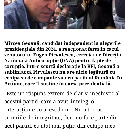
Mircea Geoană, candidat independent la alegerile
prezidențiale din 2024, a reacționat ferm în cazul
senatorului Eugen Pîrvulescu, cercetat de Direcția
Națională Anticorupție (DNA) pentru fapte de
corupție. Într-o scurtă declarație la RFI, Geoană a
subliniat că Pîrvulescu nu are nicio legătură cu
echipa sa de campanie sau cu partidul România în
Acțiune, care îl susține în cursa prezidențială.
„Este un răspuns extrem de clar și inechivoc al
acestui partid, care a avut, înțeleg, o
interacțiune cu acest domn. Nu a trecut
criteriile de integritate, deci nu face parte din
acel partid, cu atât mai puțin din echipa mea