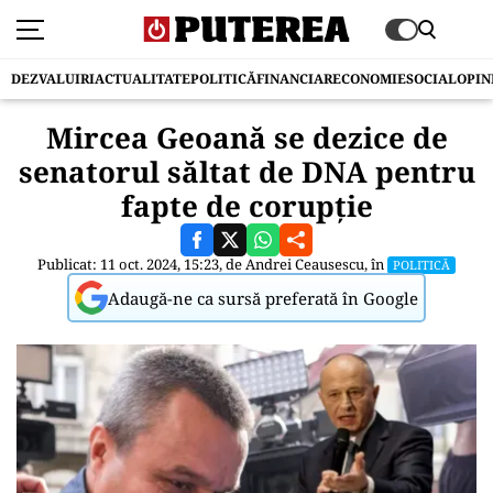
DEZVALUIRI
ACTUALITATE
POLITICĂ
FINANCIAR
ECONOMIE
SOCIAL
OPIN
Mircea Geoană se dezice de
senatorul săltat de DNA pentru
fapte de corupție
Publicat: 11 oct. 2024, 15:23, de
Andrei Ceausescu
, în
POLITICĂ
Adaugă-ne ca sursă preferată în Google