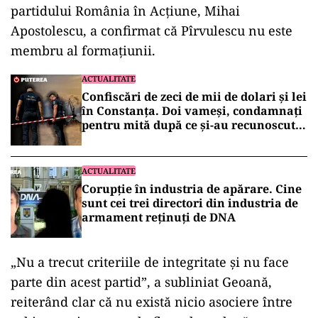
partidului România în Acțiune, Mihai
Apostolescu, a confirmat că Pîrvulescu nu este
membru al formațiunii.
ACTUALITATE
Confiscări de zeci de mii de dolari și lei
în Constanța. Doi vameși, condamnați
pentru mită după ce și-au recunoscut
faptele în fața DNA
ACTUALITATE
Corupție în industria de apărare. Cine
sunt cei trei directori din industria de
armament reținuți de DNA
„Nu a trecut criteriile de integritate și nu face
parte din acest partid”, a subliniat Geoană,
reiterând clar că nu există nicio asociere între