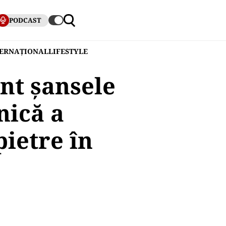
PODCAST
TERNAȚIONAL
LIFESTYLE
nt șansele
nică a
ietre în