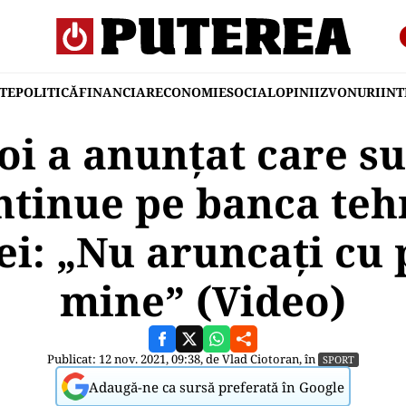
TE
POLITICĂ
FINANCIAR
ECONOMIE
SOCIAL
OPINII
ZVONURI
IN
oi a anunțat care su
ntinue pe banca teh
i: „Nu aruncaţi cu p
mine” (Video)
Publicat: 12 nov. 2021, 09:38, de
Vlad Ciotoran
, în
SPORT
Adaugă-ne ca sursă preferată în Google