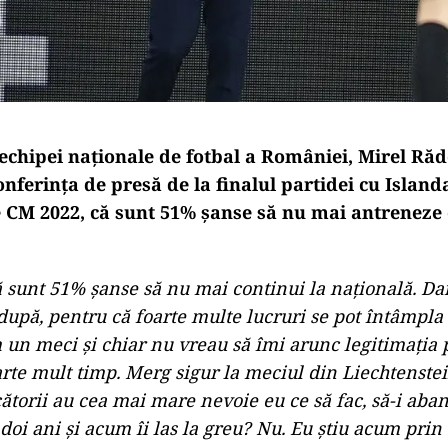
echipei naţionale de fotbal a României, Mirel Rădo
conferinţa de presă de la finalul partidei cu Islanda
e CM 2022, că sunt 51% şanse să nu mai antreneze
sunt 51% şanse să nu mai continui la naţională. Dar
după, pentru că foarte multe lucruri se pot întâmpla
 un meci şi chiar nu vreau să îmi arunc legitimaţia 
rte mult timp. Merg sigur la meciul din Liechtenste
torii au cea mai mare nevoie eu ce să fac, să-i ab
oi ani şi acum îi las la greu? Nu. Eu ştiu acum prin c