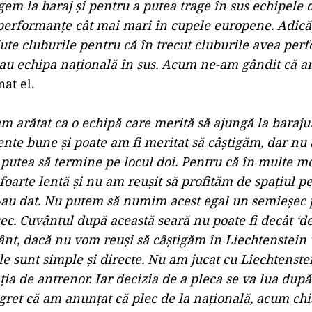
gem la baraj şi pentru a putea trage în sus echipele 
 performanţe cât mai mari în cupele europene. Adică
jute cluburile pentru că în trecut cluburile avea per
u echipa naţională în sus. Acum ne-am gândit că ar
mat el.
am arătat ca o echipă care merită să ajungă la barajul
e bune şi poate am fi meritat să câştigăm, dar nu 
 putea să termine pe locul doi. Pentru că în multe
foarte lentă şi nu am reuşit să profităm de spaţiul p
l-au dat. Nu putem să numim acest egal un semieşec 
ec. Cuvântul după această seară nu poate fi decât ‘d
nt, dacă nu vom reuşi să câştigăm în Liechtenstein va
le sunt simple şi directe. Nu am jucat cu Liechtenste
ţia de antrenor. Iar decizia de a pleca se va lua dup
gret că am anunţat că plec de la naţională, acum ch