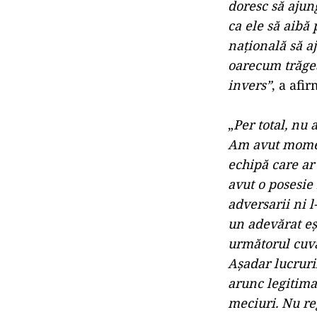
doresc să ajun
ca ele să aibă
naţională să a
oarecum trăgea
invers”
, a afir
„
Per total, nu 
Am avut moment
echipă care ar
avut o posesie 
adversarii ni 
un adevărat eş
următorul cuvâ
Aşadar lucruri
arunc legitima
meciuri. Nu re