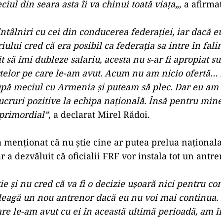
iul din seara asta îi va chinui toată viaţa
„, a afirma
întâlniri cu cei din conducerea federaţiei, iar dacă 
iului cred că era posibil ca federaţia sa intre în fali
it să îmi dubleze salariu, acesta nu s-ar fi apropiat s
telor pe care le-am avut. Acum nu am nicio ofertă…
upă meciul cu Armenia şi puteam să plec. Dar eu am 
cruri pozitive la echipa naţională. Însă pentru mine
 primordial”
, a declarat Mirel Rădoi.
a menţionat că nu ştie cine ar putea prelua naţional
r a dezvăluit că oficialii FRF vor instala tot un ant
ie şi nu cred că va fi o decizie uşoară nici pentru c
aleagă un nou antrenor dacă eu nu voi mai continua.
are le-am avut cu ei în această ultimă perioadă, am î