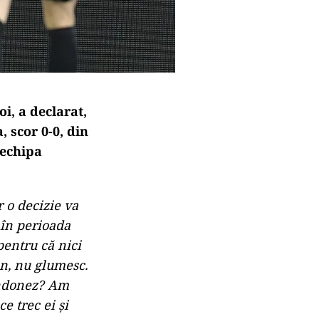
i, a declarat,
, scor 0-0, din
 echipa
 o decizie va
 în perioada
pentru că nici
in, nu glumesc.
andonez? Am
e trec ei şi