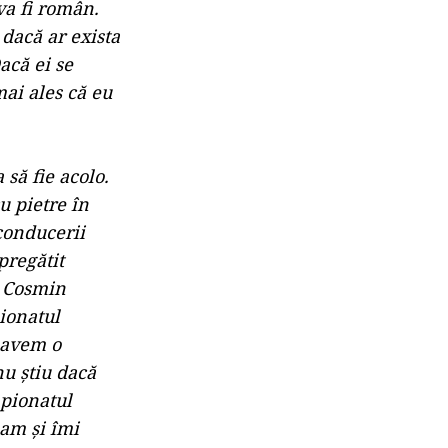
va fi român.
 dacă ar exista
acă ei se
ai ales că eu
să fie acolo.
u pietre în
conducerii
pregătit
i Cosmin
pionatul
 avem o
u ştiu dacă
mpionatul
eam şi îmi