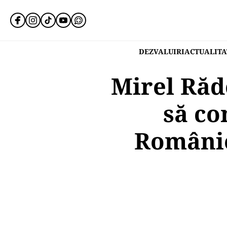
DEZVALUIRI
ACTUALITA
Mirel Răd
să co
Românie