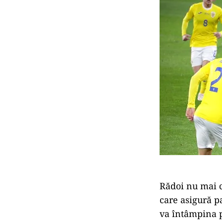
Rădoi nu mai c
care asigură p
va întâmpina p