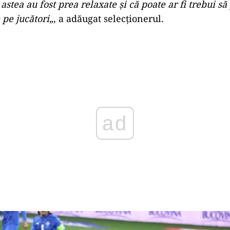
 astea au fost prea relaxate şi că poate ar fi trebui s
pe jucători
„, a adăugat selecţionerul.
Play