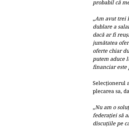
probabil că mec
„
Am avut trei 
dublare a salar
dacă ar fi reuş
jumătatea ofer
oferte chiar d
putem aduce lu
financiar este
Selecționerul 
plecarea sa, da
„
Nu am o soluţ
federaţiei să 
discuţiile pe c