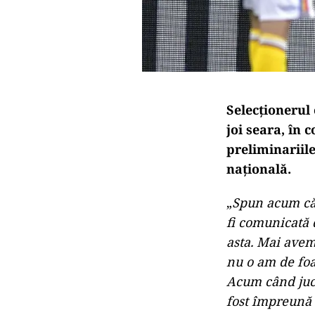
Selecţionerul 
joi seara, în 
preliminariil
națională.
„
Spun acum că 
fi comunicată 
asta. Mai avem
nu o am de foa
Acum când jucă
fost împreună d