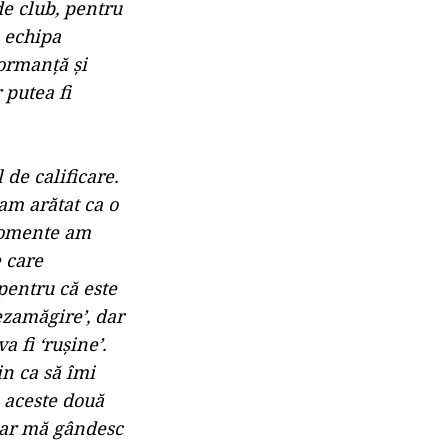
de club, pentru
 echipa
formanţă şi
 putea fi
 de calificare.
am arătat ca o
 momente am
e care
pentru că este
ezamăgire’, dar
 fi ‘ruşine’.
in ca să îmi
ă aceste două
iar mă gândesc