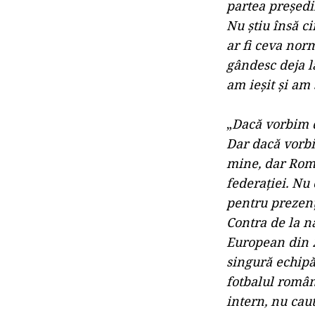
partea preşedin
Nu ştiu însă ci
ar fi ceva norm
gândesc deja l
am ieşit şi am
„
Dacă vorbim d
Dar dacă vorbi
mine, dar Româ
federaţiei. Nu
pentru prezen
Contra de la na
European din 2
singură echipă
fotbalul român
intern, nu cau