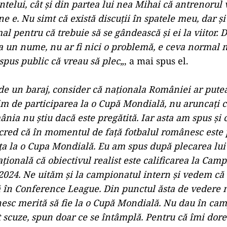
telui, cât şi din partea lui nea Mihai că antrenorul 
ne e. Nu simt că există discuţii în spatele meu, dar şi
al pentru că trebuie să se gândească şi ei la viitor. D
a un nume, nu ar fi nici o problemă, e ceva normal m
 spus public că vreau să plec
„, a mai spus el.
e un baraj, consider că naţionala României ar putea 
m de participarea la o Cupă Mondială, nu aruncaţi c
nia nu ştiu dacă este pregătită. Iar asta am spus şi 
 cred că în momentul de faţă fotbalul românesc este 
ţa la o Cupa Mondială. Eu am spus după plecarea lu
ţională că obiectivul realist este calificarea la Cam
024. Ne uităm şi la campionatul intern şi vedem că
 în Conference League. Din punctul ăsta de vedere n
esc merită să fie la o Cupă Mondială. Nu dau în ca
t scuze, spun doar ce se întâmplă. Pentru că îmi dor