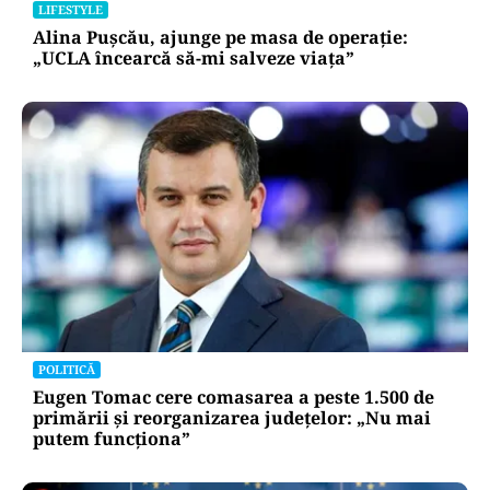
LIFESTYLE
Alina Pușcău, ajunge pe masa de operație:
„UCLA încearcă să-mi salveze viața”
POLITICĂ
Eugen Tomac cere comasarea a peste 1.500 de
primării și reorganizarea județelor: „Nu mai
putem funcționa”