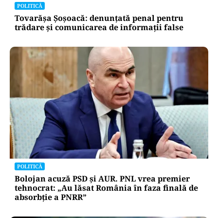
POLITICĂ
Tovarășa Șoșoacă: denunțată penal pentru
trădare și comunicarea de informații false
POLITICĂ
Bolojan acuză PSD și AUR. PNL vrea premier
tehnocrat: „Au lăsat România în faza finală de
absorbţie a PNRR”