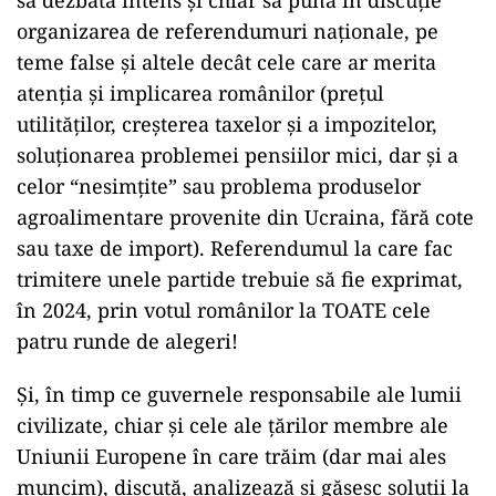
să dezbată intens și chiar să pună în discuție
organizarea de referendumuri naționale, pe
teme false și altele decât cele care ar merita
atenția și implicarea românilor (prețul
utilităților, creșterea taxelor și a impozitelor,
soluționarea problemei pensiilor mici, dar și a
celor “nesimțite” sau problema produselor
agroalimentare provenite din Ucraina, fără cote
sau taxe de import). Referendumul la care fac
trimitere unele partide trebuie să fie exprimat,
în 2024, prin votul românilor la TOATE cele
patru runde de alegeri!
Și, în timp ce guvernele responsabile ale lumii
civilizate, chiar și cele ale țărilor membre ale
Uniunii Europene în care trăim (dar mai ales
muncim), discută, analizează și găsesc soluții la