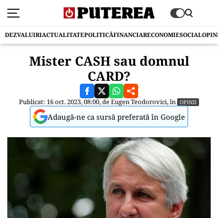
DEZVALUIRI
ACTUALITATE
POLITICĂ
FINANCIAR
ECONOMIE
SOCIAL
OPIN
Mister CASH sau domnul
CARD?
Publicat: 16 oct. 2023, 08:00, de
Eugen Teodorovici
, în
OPINII
Adaugă-ne ca sursă preferată în Google