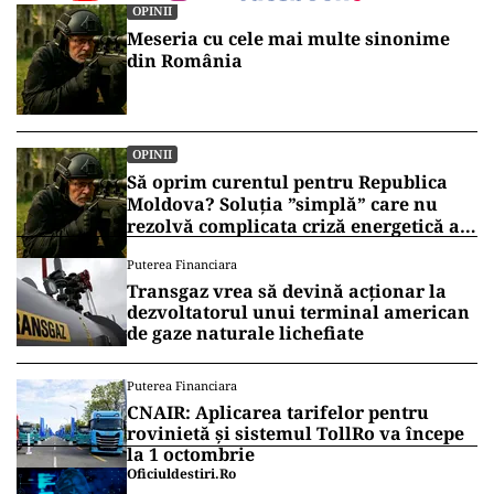
OPINII
Meseria cu cele mai multe sinonime
din România
OPINII
Să oprim curentul pentru Republica
Moldova? Soluția ”simplă” care nu
rezolvă complicata criză energetică a
României
Puterea Financiara
Transgaz vrea să devină acționar la
dezvoltatorul unui terminal american
de gaze naturale lichefiate
Puterea Financiara
CNAIR: Aplicarea tarifelor pentru
rovinietă și sistemul TollRo va începe
la 1 octombrie
Oficiuldestiri.ro