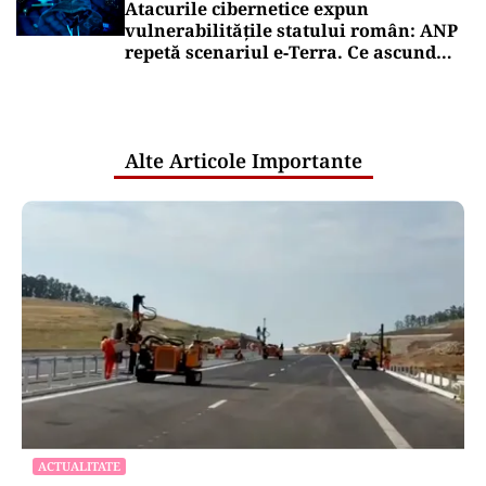
Atacurile cibernetice expun
vulnerabilitățile statului român: ANP
repetă scenariul e‑Terra. Ce ascund
comunicările oficiale și cine răspunde
pentru mentenanța IT a instituțiilor
publice
Alte Articole Importante
ACTUALITATE