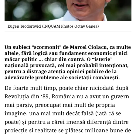
Eugen Teodorovici (INQUAM Photos Octav Ganea)
Un subiect “scormonit” de Marcel Ciolacu, ca multe
altele, fără logică sau fundament economic și nici
măcar politic … chiar din contră. O “isterie”
națională provocată, cel mai probabil intenționat,
pentru a distrage atenția opiniei publice de la
adevăratele probleme ale societății românești.
De foarte mult timp, poate chiar niciodată după
Revoluția din ‘89, România nu a avut un guvern
mai parșiv, preocupat mai mult de propria
imagine, una mai mult decât falsă (iată că se
poate) și pentru a cărei imensă diferență dintre
proiecție și realitate se plătesc milioane bune de