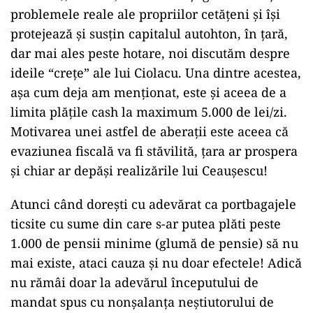
problemele reale ale propriilor cetățeni și își
protejează și susțin capitalul autohton, în țară,
dar mai ales peste hotare, noi discutăm despre
ideile “crețe” ale lui Ciolacu. Una dintre acestea,
așa cum deja am menționat, este și aceea de a
limita plățile cash la maximum 5.000 de lei/zi.
Motivarea unei astfel de aberații este aceea că
evaziunea fiscală va fi stăvilită, țara ar prospera
și chiar ar depăși realizările lui Ceaușescu!
Atunci când dorești cu adevărat ca portbagajele
ticsite cu sume din care s-ar putea plăti peste
1.000 de pensii minime (glumă de pensie) să nu
mai existe, ataci cauza și nu doar efectele! Adică
nu rămâi doar la adevărul începutului de
mandat spus cu nonșalanța neștiutorului de