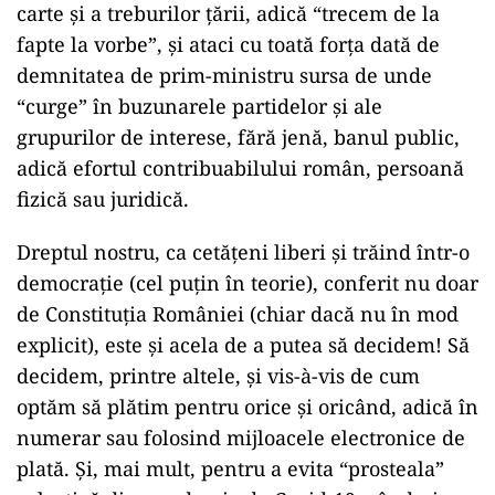
carte și a treburilor țării, adică “trecem de la
fapte la vorbe”, și ataci cu toată forța dată de
demnitatea de prim-ministru sursa de unde
“curge” în buzunarele partidelor și ale
grupurilor de interese, fără jenă, banul public,
adică efortul contribuabilului român, persoană
fizică sau juridică.
Dreptul nostru, ca cetățeni liberi și trăind într-o
democrație (cel puțin în teorie), conferit nu doar
de Constituția României (chiar dacă nu în mod
explicit), este și acela de a putea să decidem! Să
decidem, printre altele, și vis-à-vis de cum
optăm să plătim pentru orice și oricând, adică în
numerar sau folosind mijloacele electronice de
plată. Și, mai mult, pentru a evita “prosteala”