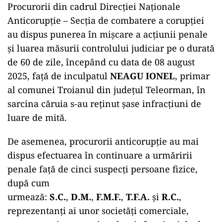
Procurorii din cadrul Direcției Naționale
Anticorupție – Secția de combatere a corupției
au dispus punerea în mișcare a acțiunii penale
și luarea măsurii controlului judiciar pe o durată
de 60 de zile, începând cu data de 08 august
2025, față de inculpatul
NEAGU IONEL
, primar
al comunei Troianul din județul Teleorman, în
sarcina căruia s-au reținut șase infracțiuni de
luare de mită.
De asemenea, procurorii anticorupție au mai
dispus efectuarea în continuare a urmăririi
penale față de cinci suspecți persoane fizice,
după cum
urmează:
S.C.
,
D.M.
,
F.M.F.
,
T.F.A.
și
R.C.
,
reprezentanți ai unor societăți comerciale,