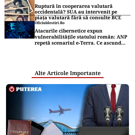
Ruptură în cooperarea valutară
occidentală? SUA au intervenit pe
piața valutară fără să consulte BCE
Oficiuldestiri.ro
Atacurile cibernetice expun
vulnerabilitățile statului român: ANP
repetă scenariul e‑Terra. Ce ascund
comunicările oficiale și cine răspunde
pentru mentenanța IT a instituțiilor
publice
Alte Articole Importante