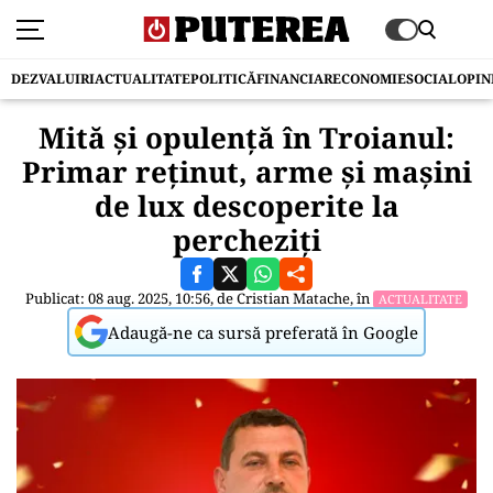
DEZVALUIRI
ACTUALITATE
POLITICĂ
FINANCIAR
ECONOMIE
SOCIAL
OPIN
Mită și opulență în Troianul:
Primar reținut, arme și mașini
de lux descoperite la
percheziți
Publicat: 08 aug. 2025, 10:56, de
Cristian Matache
, în
ACTUALITATE
Adaugă-ne ca sursă preferată în Google