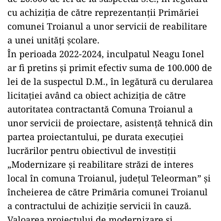
cu achiziția de către reprezentanții Primăriei
comunei Troianul a unor servicii de reabilitare
a unei unități școlare.
În perioada 2022-2024, inculpatul Neagu Ionel
ar fi pretins și primit efectiv suma de 100.000 de
lei de la suspectul D.M., în legătură cu derularea
licitației având ca obiect achiziția de către
autoritatea contractantă Comuna Troianul a
unor servicii de proiectare, asistență tehnică din
partea proiectantului, pe durata execuției
lucrărilor pentru obiectivul de investiții
„Modernizare și reabilitare străzi de interes
local în comuna Troianul, județul Teleorman” și
încheierea de către Primăria comunei Troianul
a contractului de achiziție servicii în cauză.
Valoarea proiectului de modernizare și