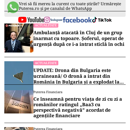
Vrei să fii mereu la curent cu toate știrile? Urmărește
Puterea.ro și pe canalul de WhatsApp
ACTUALITATE
Ambulanță atacată în Cluj de un grup
înarmat cu topoare. Șoferul, operat de
urgență după ce i-a intrat sticlă în ochi
ACTUALITATE
UPDATE: Drona din Bulgaria este
ucraineană/ O dronă a intrat din
România în Bulgaria şi a explodat la
100 de metri de graniţă
Puterea Financiara
Ce înseamnă pentru viața de zi cu zi a
românilor ratingul „Baa3 cu
perspectivă negativă” acordat de
agențiile financiare
Puterea Financiara