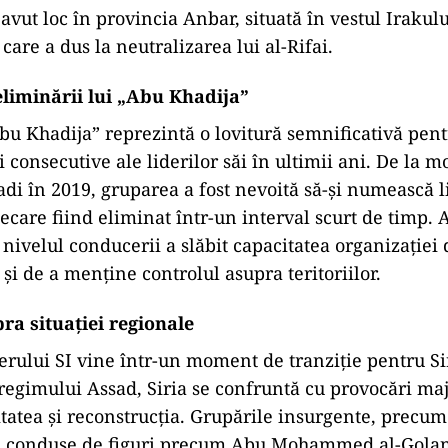
vut loc în provincia Anbar, situată în vestul Irakului
care a dus la neutralizarea lui al-Rifai.
eliminării lui „Abu Khadija”
bu Khadija” reprezintă o lovitură semnificativă pentr
i consecutive ale liderilor săi în ultimii ani. De la 
di în 2019, gruparea a fost nevoită să-și numească li
ecare fiind eliminat într-un interval scurt de timp. 
a nivelul conducerii a slăbit capacitatea organizației
și de a menține controlul asupra teritoriilor.
ra situației regionale
erului SI vine într-un moment de tranziție pentru Sir
egimului Assad, Siria se confruntă cu provocări maj
litatea și reconstrucția. Grupările insurgente, precu
, conduse de figuri precum Abu Mohammed al-Golani