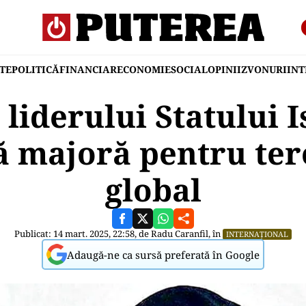
TE
POLITICĂ
FINANCIAR
ECONOMIE
SOCIAL
OPINII
ZVONURI
IN
liderului Statului I
ă majoră pentru te
global
Publicat: 14 mart. 2025, 22:58, de
Radu Caranfil
, în
INTERNAȚIONAL
Adaugă-ne ca sursă preferată în Google