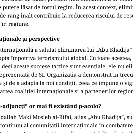
 putere lăsat de fostul regim. În acest context, elim
i de rang înalt contribuie la reducerea riscului de re
 în regiune.
aționale și perspective
ternațională a salutat eliminarea lui „Abu Khadija”
upta împotriva terorismului global. Cu toate acestea, 
, deși aceste succese tactice sunt esențiale, ele nu e
prezentată de SI. Organizația a demonstrat în trecu
 și de a adapta la noi condiții, ceea ce impune o vig
rtea coaliției internaționale și a partenerilor region
ifi-adjuncți” or mai fi existând p-acolo?
dallah Maki Mosleh al-Rifai, alias „Abu Khadija”, su
ontinuu al comunității internaționale în combater