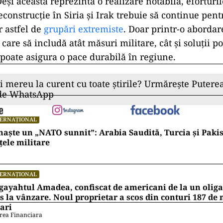
eși aceasta reprezintă o realizare notabilă, eforturi
reconstrucție în Siria și Irak trebuie să continue pen
r astfel de
grupări extremiste
. Doar printr-o abordar
care să includă atât măsuri militare, cât și soluții pol
poate asigura o pace durabilă în regiune.
ii mereu la curent cu toate știrile? Urmărește Puterea
 de WhatsApp
TERNAȚIONAL
naște un „NATO sunnit”: Arabia Saudită, Turcia și Pakis
țele militare
TERNAȚIONAL
ayahtul Amadea, confiscat de americani de la un oligar
s la vânzare. Noul proprietar a scos din conturi 187 de
ari
rea Financiara