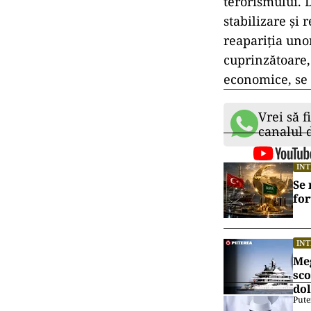
terorismului. D
stabilizare și 
reapariția uno
cuprinzătoare, 
economice, se 
Vrei să f
canalul
IN
Se 
for
IN
Meg
sco
dol
Pute