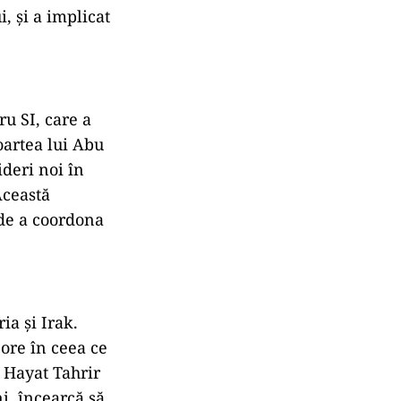
, și a implicat
u SI, care a
moartea lui Abu
deri noi în
Această
 de a coordona
ia și Irak.
ore în ceea ce
m Hayat Tahrir
, încearcă să