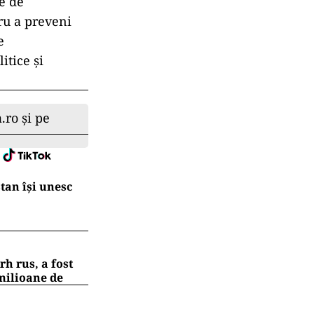
le de
tru a preveni
e
itice și
.ro și pe
tan își unesc
h rus, a fost
 milioane de