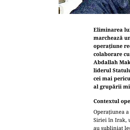
Eliminarea lu
marchează un 
operațiune re
colaborare cu
Abdallah Maki
liderul Statul
cei mai pericu
al grupării mi
Contextul ope
Operațiunea a a
Siriei în Irak
au subliniat le