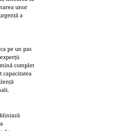
inarea unor
surgență a
 ca pe un pas
experții
limină complet
t capacitatea
ilență
ali.
bliniază
ea