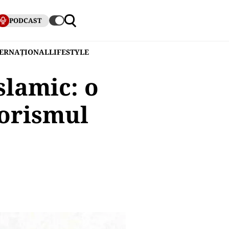
PODCAST
TERNAȚIONAL
LIFESTYLE
slamic: o
rorismul