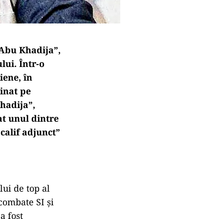
„Abu Khadija”,
ui. Într-o
iene, în
inat pe
hadija”,
rat unul dintre
„calif adjunct”
lui de top al
combate SI și
a fost