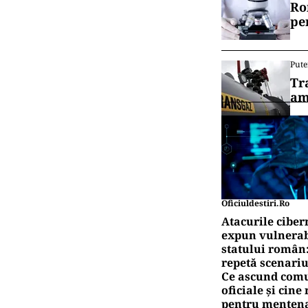
Ro
pe
Pute
Tr
am
Oficiuldestiri.ro
Atacurile ciber
expun vulnerabi
statului român
repetă scenariu
Ce ascund comu
oficiale și cin
pentru mentena