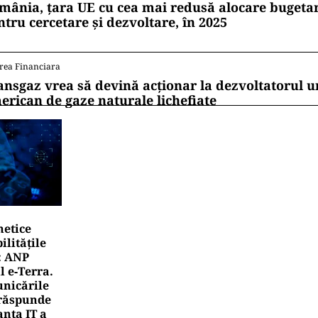
mânia, țara UE cu cea mai redusă alocare bugetar
ntru cercetare și dezvoltare, în 2025
rea Financiara
ansgaz vrea să devină acționar la dezvoltatorul u
erican de gaze naturale lichefiate
netice
litățile
: ANP
l e‑Terra.
nicările
e răspunde
nța IT a