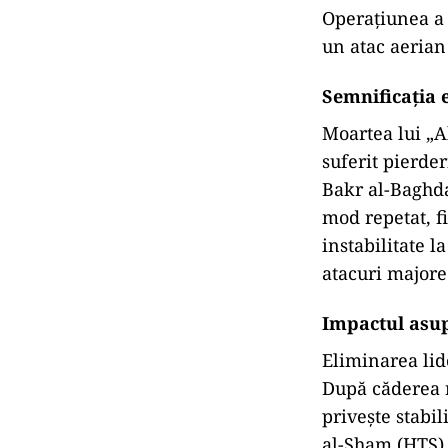
Operațiunea a a
un atac aerian 
Semnificația 
Moartea lui „A
suferit pierder
Bakr al-Baghda
mod repetat, fi
instabilitate l
atacuri majore 
Impactul asup
Eliminarea lid
După căderea r
privește stabi
al-Sham (HTS)