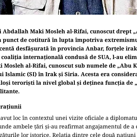
i Abdallah Maki Mosleh al-Rifai, cunoscut drept 
punct de cotitură în lupta împotriva extremismul
centă desfășurată în provincia Anbar, forțele irak
 coaliția internațională condusă de SUA, l-au elim
 Mosleh al-Rifai, cunoscut sub numele de „Abu K
ui Islamic (SI) în Irak și Siria. Acesta era conside
loși teroriști la nivel global și deținea funcția de 
litante.
rațiunii
vut loc în contextul unei vizite oficiale a diplomatu
, unde ambele țări și-au reafirmat angajamentul de a 
găturile lor istorice. Relația dintre cele două națiuni 