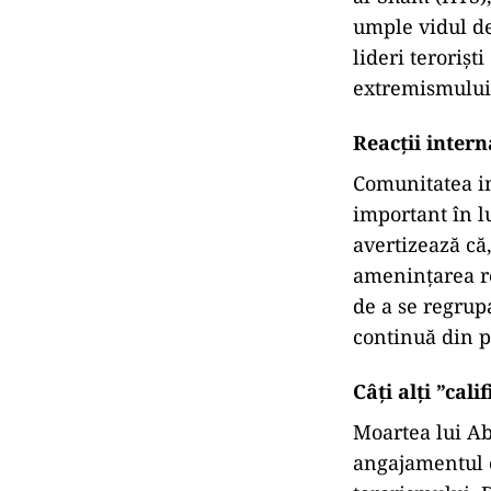
umple vidul de
lideri terorișt
extremismului
Reacții intern
Comunitatea in
important în l
avertizează că
amenințarea re
de a se regrupa
continuă din pa
Câți alți ”cal
Moartea lui Ab
angajamentul c