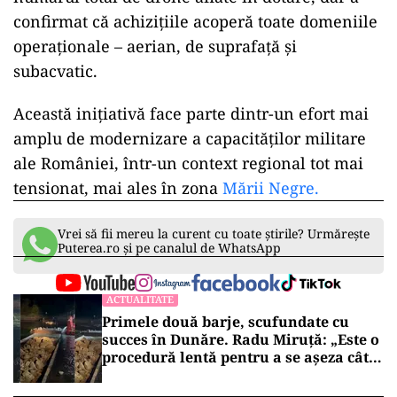
confirmat că achizițiile acoperă toate domeniile
operaționale – aerian, de suprafață și
subacvatic.
Această inițiativă face parte dintr-un efort mai
amplu de modernizare a capacităților militare
ale României, într-un context regional tot mai
tensionat, mai ales în zona
Mării Negre.
Vrei să fii mereu la curent cu toate știrile? Urmărește
Puterea.ro și pe canalul de WhatsApp
ACTUALITATE
Primele două barje, scufundate cu
succes în Dunăre. Radu Miruță: „Este o
procedură lentă pentru a se așeza cât
mai bine”