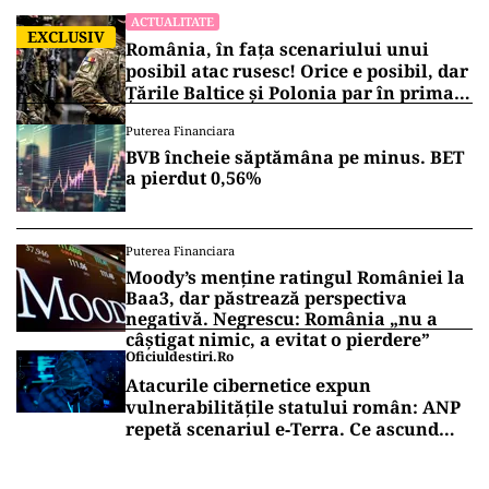
ACTUALITATE
EXCLUSIV
România, în fața scenariului unui
posibil atac rusesc! Orice e posibil, dar
Țările Baltice și Polonia par în prima
linie!
Puterea Financiara
BVB încheie săptămâna pe minus. BET
a pierdut 0,56%
Puterea Financiara
Moody’s menține ratingul României la
Baa3, dar păstrează perspectiva
negativă. Negrescu: România „nu a
câștigat nimic, a evitat o pierdere”
Oficiuldestiri.ro
Atacurile cibernetice expun
vulnerabilitățile statului român: ANP
repetă scenariul e‑Terra. Ce ascund
comunicările oficiale și cine răspunde
pentru mentenanța IT a instituțiilor