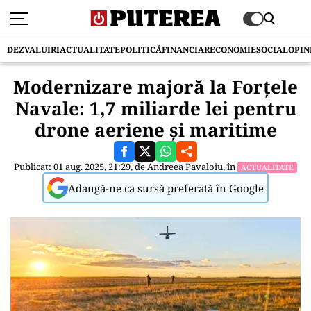
DEZVALUIRI
ACTUALITATE
POLITICĂ
FINANCIAR
ECONOMIE
SOCIAL
OPIN
Modernizare majoră la Forțele
Navale: 1,7 miliarde lei pentru
drone aeriene și maritime
Publicat: 01 aug. 2025, 21:29, de
Andreea Pavaloiu
, în
ACTUALITATE
Adaugă-ne ca sursă preferată în Google