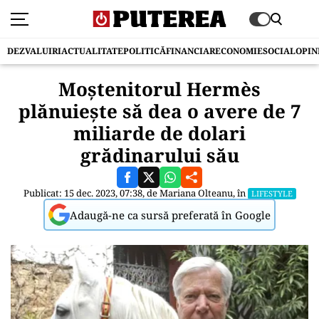
DEZVALUIRI
ACTUALITATE
POLITICĂ
FINANCIAR
ECONOMIE
SOCIAL
OPIN
Moștenitorul Hermès
plănuiește să dea o avere de 7
miliarde de dolari
grădinarului său
Publicat: 15 dec. 2023, 07:38, de
Mariana Olteanu
, în
LIFESTYLE
Adaugă-ne ca sursă preferată în Google