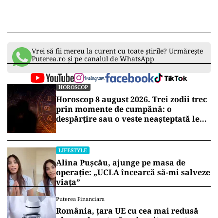
Vrei să fii mereu la curent cu toate știrile? Urmărește
Puterea.ro și pe canalul de WhatsApp
HOROSCOP
Horoscop 8 august 2026. Trei zodii trec
prin momente de cumpănă: o
despărțire sau o veste neașteptată le
schimbă planurile
LIFESTYLE
Alina Pușcău, ajunge pe masa de
operație: „UCLA încearcă să-mi salveze
viața”
Puterea Financiara
România, țara UE cu cea mai redusă