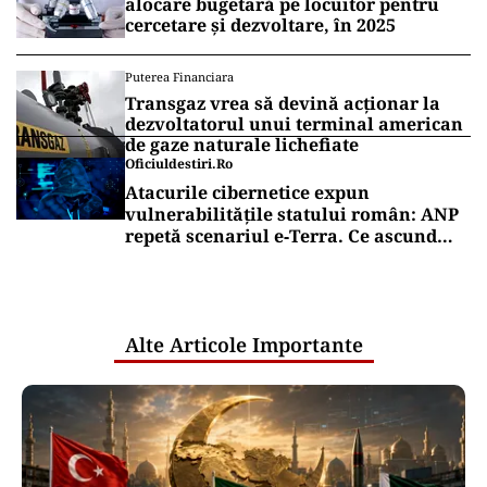
alocare bugetară pe locuitor pentru
cercetare și dezvoltare, în 2025
Puterea Financiara
Transgaz vrea să devină acționar la
dezvoltatorul unui terminal american
de gaze naturale lichefiate
Oficiuldestiri.ro
Atacurile cibernetice expun
vulnerabilitățile statului român: ANP
repetă scenariul e‑Terra. Ce ascund
comunicările oficiale și cine răspunde
pentru mentenanța IT a instituțiilor
publice
Alte Articole Importante