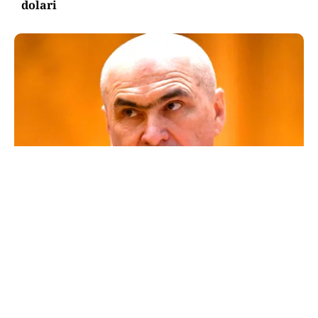
dolari
POLITICĂ
Un lider USR îl critică dur pe Ilie Bolojan: Un
liberal nu crește taxele
TOS
Politica Cookies
Protecția Datelor Personale
Despre Noi
Publicitate
Echipa