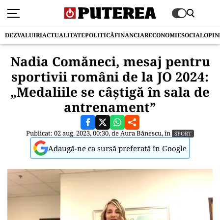
DEZVALUIRI
ACTUALITATE
POLITICĂ
FINANCIAR
ECONOMIE
SOCIAL
OPIN
Nadia Comăneci, mesaj pentru
sportivii români de la JO 2024:
„Medaliile se câştigă în sala de
antrenament”
Publicat: 02 aug. 2023, 00:30, de
Aura Bănescu
, în
SPORT
Adaugă-ne ca sursă preferată în Google