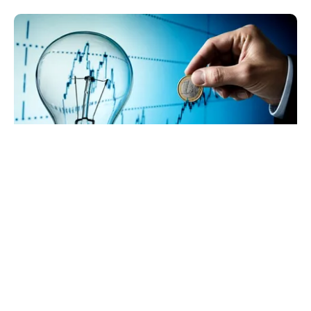
ECONOMIE
Cel mai scump kilowatt e cel pe care nu-l poți
muta
TOS
Politica Cookies
Protecția Datelor Personale
Despre Noi
Publicitate
Echipa