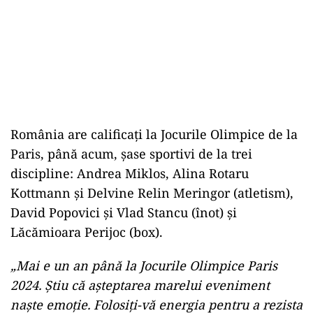
România are calificaţi la Jocurile Olimpice de la
Paris, până acum, șase sportivi de la trei
discipline: Andrea Miklos, Alina Rotaru
Kottmann şi Delvine Relin Meringor (atletism),
David Popovici şi Vlad Stancu (înot) şi
Lăcămioara Perijoc (box).
„Mai e un an până la Jocurile Olimpice Paris
2024. Ştiu că aşteptarea marelui eveniment
naşte emoţie. Folosiţi-vă energia pentru a rezista