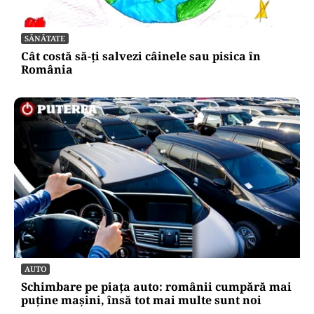
SĂNĂTATE
Cât costă să-ți salvezi câinele sau pisica în
România
AUTO
Schimbare pe piața auto: românii cumpără mai
puține mașini, însă tot mai multe sunt noi