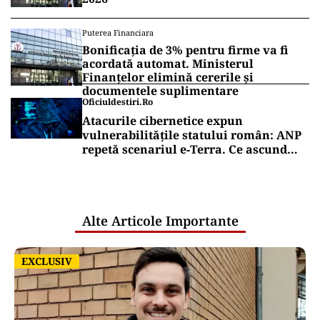
Puterea Financiara
Bonificația de 3% pentru firme va fi
acordată automat. Ministerul
Finanțelor elimină cererile și
documentele suplimentare
Oficiuldestiri.ro
Atacurile cibernetice expun
vulnerabilitățile statului român: ANP
repetă scenariul e‑Terra. Ce ascund
comunicările oficiale și cine răspunde
pentru mentenanța IT a instituțiilor
publice
Alte Articole Importante
EXCLUSIV
EXCLUSIV