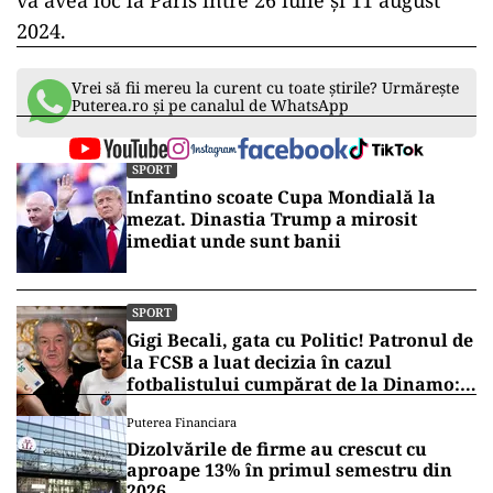
va avea loc la Paris între 26 iulie şi 11 august
2024.
Vrei să fii mereu la curent cu toate știrile? Urmărește
Puterea.ro și pe canalul de WhatsApp
SPORT
Infantino scoate Cupa Mondială la
mezat. Dinastia Trump a mirosit
imediat unde sunt banii
SPORT
Gigi Becali, gata cu Politic! Patronul de
la FCSB a luat decizia în cazul
fotbalistului cumpărat de la Dinamo:
„Fac curățenie! Nu e de echipa asta”
Puterea Financiara
Dizolvările de firme au crescut cu
aproape 13% în primul semestru din
2026