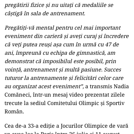
pregătirii fizice şi nu uitaţi că medaliile se
câştigă în sala de antrenament.
Pregătiţi-vă mental pentru cel mai important
eveniment din carieră şi aveţi curaj şi încredere
că veţi putea reuşi aşa cum în urmă cu 47 de
ani, împreună cu echipa de gimnastică, am
demonstrat că imposibilul este posibil, prin
voinţă, antrenament şi multă pasiune. Succes
tuturor la antrenamente şi felicitări celor care
au organizat acest eveniment”,
a transmis Nadia
Comăneci, într-un mesaj video prezentat zilele
trecute la sediul Comitetului Olimpic şi Sportiv
Român.
Cea de-a 33-a ediţie a Jocurilor Olimpice de vară