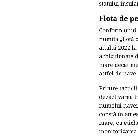
statului insul
Flota de p
Conform unui s
numita „flotă 
anului 2022 la
achiziționate 
mare decât med
astfel de nave,
Printre tactic
dezactivarea t
numelui navei 
constă în ames
mare, cu etich
monitorizarea 