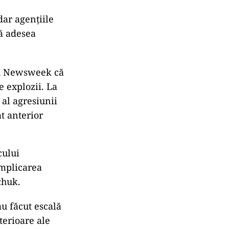
dar agențiile
ă adesea
ru Newsweek că
 explozii. La
 al agresiunii
t anterior
cului
implicarea
chuk.
au făcut escală
terioare ale