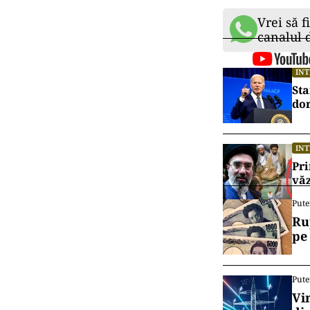
Vrei să f
canalul
IN
Sta
dor
IN
Pri
văz
Pute
Ru
pe
Pute
Vi