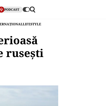
PODCAST
TERNAȚIONAL
LIFESTYLE
erioasă
e rusești