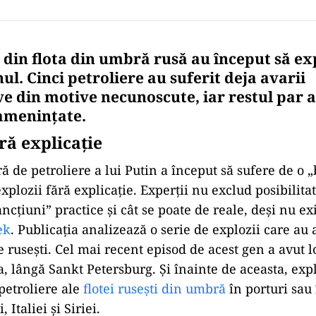
e din flota din umbră rusă au început să e
ul. Cinci petroliere au suferit deja avarii
e din motive necunoscute, iar restul par a 
amenințate.
ră explicație
ă de petroliere a lui Putin a început să sufere de o 
xplozii fără explicație. Experții nu exclud posibilit
sancțiuni” practice și cât se poate de reale, deși nu ex
ek
. Publicația analizează o serie de explozii care au 
re rusești. Cel mai recent episod de acest gen a avut 
a, lângă Sankt Petersburg. Și înainte de aceasta, expl
 petroliere ale
flotei rusești din umbră
în porturi sau 
, Italiei și Siriei.