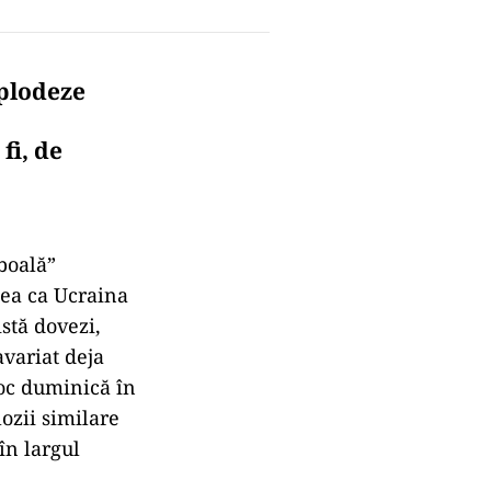
xplodeze
fi, de
„boală”
atea ca Ucraina
istă dovezi,
avariat deja
loc duminică în
ozii similare
în largul