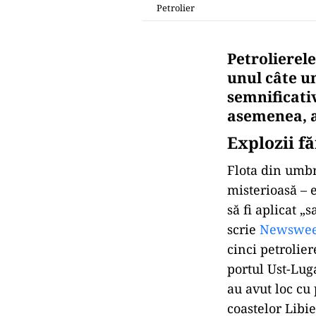
Petrolier
Petrolierel
unul câte un
semnificativ
asemenea, 
Explozii fă
Flota din umbr
misterioasă – e
să fi aplicat „
scrie
Newswe
cinci petrolie
portul Ust-Lug
au avut loc cu
coastelor Libiei