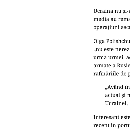
Ucraina nu și-
media au remar
operațiuni secr
Olga Polishchu
„nu este nerez
urma urmei, ac
armate a Rusie
rafinăriile de 
„Având în
actual și 
Ucrainei, 
Interesant este
recent în portu