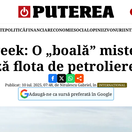
TE
POLITICĂ
FINANCIAR
ECONOMIE
SOCIAL
OPINII
ZVONURI
IN
ek: O „boală” mist
ă flota de petrolier
Publicat: 10 iul. 2025, 07:48, de
Nitulescu Gabriel
, în
INTERNAȚIONAL
Adaugă-ne ca sursă preferată în Google