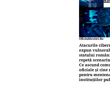
di
Oficiuldestiri.ro
Atacurile ciber
expun vulnerabi
statului român
repetă scenariu
Ce ascund comu
oficiale și cin
pentru mentena
instituțiilor pu