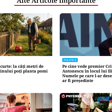
Alte Articole Importante
POLITICĂ
curte: la câți metri de
Pe cine vede premier Cr
inului poți planta pomi
Antonescu în locul lui Il
Numele pe care l-ar des
ar fi președinte