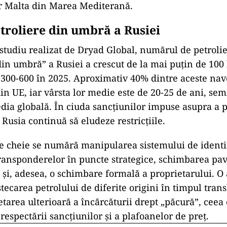
ar Malta din Marea Mediterană.
etroliere din umbră a Rusiei
tudiu realizat de Dryad Global, numărul de petrolie
din umbră” a Rusiei a crescut de la mai puțin de 100 
 300-600 în 2025. Aproximativ 40% dintre aceste nav
din UE, iar vârsta lor medie este de 20-25 de ani, sem
ia globală. În ciuda sancțiunilor impuse asupra a p
 Rusia continuă să eludeze restricțiile.
ile cheie se numără manipularea sistemului de identi
ransponderelor în puncte strategice, schimbarea pavi
și, adesea, o schimbare formală a proprietarului. O
tecarea petrolului de diferite origini în timpul tran
etarea ulterioară a încărcăturii drept „păcură”, ceea
respectării sancțiunilor și a plafoanelor de preț.