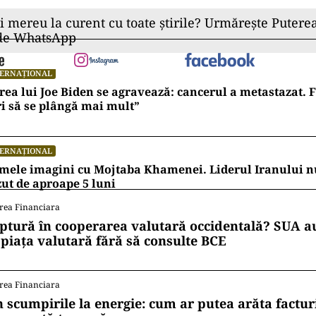
ii mereu la curent cu toate știrile? Urmărește Puterea
 de WhatsApp
TERNAȚIONAL
rea lui Joe Biden se agravează: cancerul a metastazat. F
i să se plângă mai mult”
TERNAȚIONAL
mele imagini cu Mojtaba Khamenei. Liderul Iranului nu
ut de aproape 5 luni
rea Financiara
ptură în cooperarea valutară occidentală? SUA au
 piața valutară fără să consulte BCE
rea Financiara
n scumpirile la energie: cum ar putea arăta factur