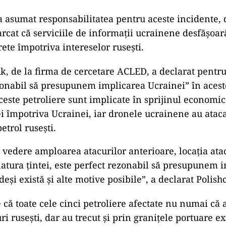
a asumat responsabilitatea pentru aceste incidente, 
cat că serviciile de informații ucrainene desfășoar
ete împotriva intereselor rusești.
k, de la firma de cercetare ACLED, a declarat pent
onabil să presupunem implicarea Ucrainei” în aceste
este petroliere sunt implicate în sprijinul economic
i împotriva Ucrainei, iar dronele ucrainene au ataca
petrol rusești.
 vedere amploarea atacurilor anterioare, locația ata
natura țintei, este perfect rezonabil să presupunem 
deși există și alte motive posibile”, a declarat Polish
 că toate cele cinci petroliere afectate nu numai că 
ri rusești, dar au trecut și prin granițele portuare ex