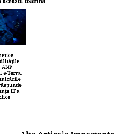
n această toamnă
netice
litățile
: ANP
l e‑Terra.
nicările
e răspunde
nța IT a
blice