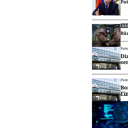
Pat
RĂZ
Răz
Pute
Di
se
Pute
Bo
Fi