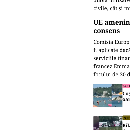
dublă utilizare
civile, cât și 
UE ameninț
consens
Comisia Europe
fi aplicate dac
serviciile fina
francez Emman
focului de 30 d
ACT
Coș
oam
INT
Bil