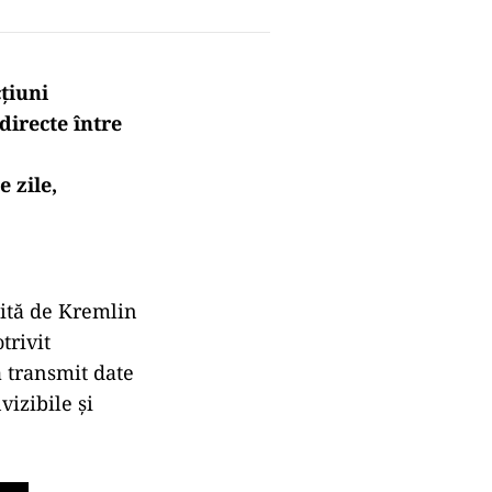
țiuni
directe între
 zile,
sită de Kremlin
trivit
ă transmit date
vizibile și