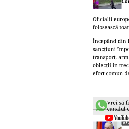
Com
Oficialii euro
folosească toa
Începând din 
sancțiuni împo
transport, arm
obiecții în tre
efort comun de
Vrei să f
canalul
RĂZ