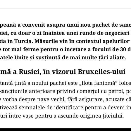
eană a convenit asupra unui nou pachet de sanc
ei, cu doar o zi înaintea unei runde de negocieri 
ia în Turcia. Măsurile vin în contextul apelurilor
 tot mai ferme pentru o încetare a focului de 30 de
tele Unite și susținută de mai multe țări aliate.
mă a Rusiei, în vizorul Bruxelles-ului
antă țintă a noului pachet este „flota fantomă” folo
sancțiunile anterioare privind comerțul cu petrol, po
te vorba despre nave vechi, fără asigurare, acuzate c
ctivează semnalele de identificare pentru a deveni in
uri între vase pentru a ascunde originea țițeiului.