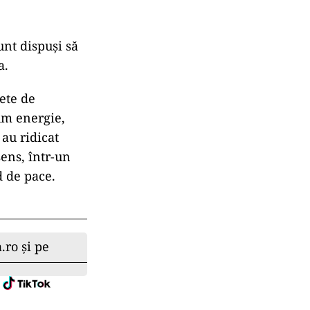
nt dispuși să
a.
ete de
um energie,
au ridicat
sens, într-un
d de pace.
.ro și pe