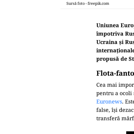
Sursă foto - freepik.com
Uniunea Europ
împotriva Rusi
Ucraina și Rus
internaționale
propusă de Sta
Flota-fanto
Cea mai import
pentru a ocoli 
Euronews
. Es
false, își deza
transferă mărf