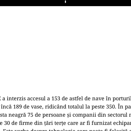
Play
a interzis accesul a 153 de astfel de nave în porturi
încă 189 de vase, ridicând totalul la peste 350. În p
ista neagră 75 de persoane și companii din sectorul m
e 30 de firme din țări terțe care ar fi furnizat echi