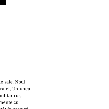
le sale. Noul
aralel, Uniunea
ilitar rus,
pamente cu