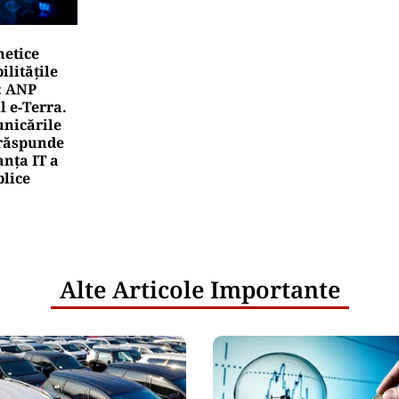
netice
litățile
: ANP
l e‑Terra.
nicările
e răspunde
nța IT a
blice
Alte Articole Importante