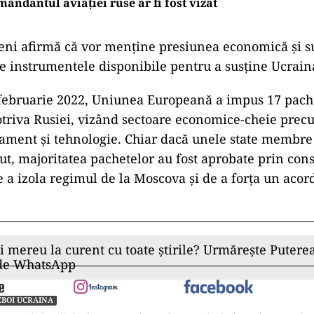
andantul aviației ruse ar fi fost vizat
peni afirmă că vor menține presiunea economică și su
te instrumentele disponibile pentru a susține Ucrain
februarie 2022, Uniunea Europeană a impus 17 pach
triva Rusiei, vizând sectoare economice-cheie prec
ament și tehnologie. Chiar dacă unele state membre 
cut, majoritatea pachetelor au fost aprobate prin con
 a izola regimul de la Moscova și de a forța un acor
ii mereu la curent cu toate știrile? Urmărește Puterea
 de WhatsApp
BOI UCRAINA