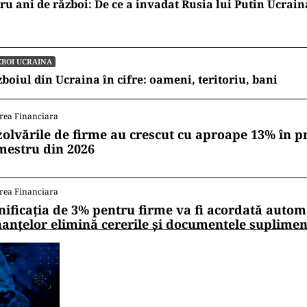
ru ani de război: De ce a invadat Rusia lui Putin Ucrain
BOI UCRAINA
boiul din Ucraina în cifre: oameni, teritoriu, bani
rea Financiara
zolvările de firme au crescut cu aproape 13% în p
mestru din 2026
rea Financiara
nificația de 3% pentru firme va fi acordată autom
nanțelor elimină cererile și documentele suplime