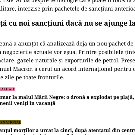
. Este vorba despre tehnologie care poate fi folosită 
militare, interzise prin pachetele de sancțiuni anterio
ă cu noi sancțiuni dacă nu se ajunge l
ană a anunțat că analizează deja un nou pachet de
ă negocierile actuale vor eșua. Printre posibilele ți
nciare, gazele naturale și exporturile de petrol. Preș
uel Macron a cerut un acord internațional pentru o
e zile pe toate fronturile.
UALITATE
mar la malul Mării Negre: o dronă a explodat pe plajă,
enii veniți în vacanță
ERNAȚIONAL
anțul morților a urcat la cinci, după atentatul din cent