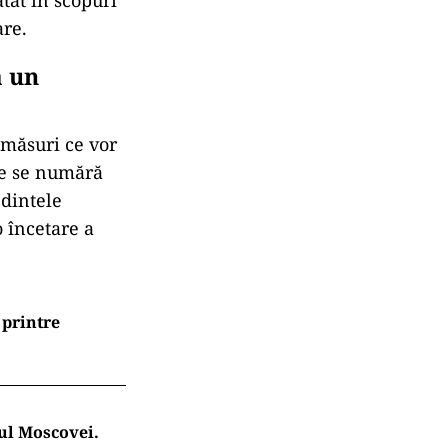
atât în scopuri
are.
a un
 măsuri ce vor
nte se numără
edintele
 încetare a
 printre
rul Moscovei.