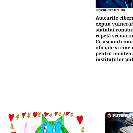
Oficiuldestiri.ro
Atacurile ciber
expun vulnerabi
statului român
repetă scenariu
Ce ascund comu
oficiale și cin
pentru mentena
instituțiilor pu