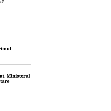
a?
rimul
at. Ministerul
ntare