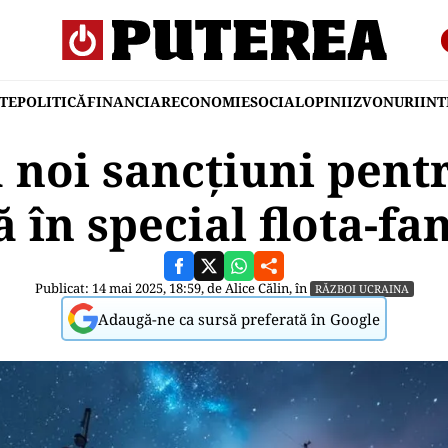
TE
POLITICĂ
FINANCIAR
ECONOMIE
SOCIAL
OPINII
ZVONURI
IN
 noi sancțiuni pentr
ă în special flota-f
Publicat: 14 mai 2025, 18:59, de
Alice Călin
, în
RĂZBOI UCRAINA
Adaugă-ne ca sursă preferată în Google