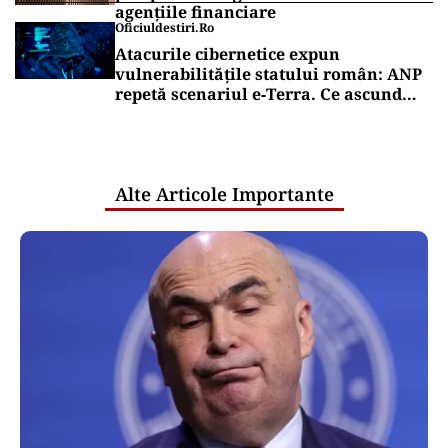
agențiile financiare
Oficiuldestiri.ro
Atacurile cibernetice expun
vulnerabilitățile statului român: ANP
repetă scenariul e‑Terra. Ce ascund
comunicările oficiale și cine răspunde
pentru mentenanța IT a instituțiilor
publice
Alte Articole Importante