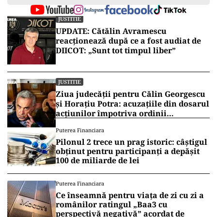
JUSTITIE
UPDATE: Cătălin Avramescu
reacționează după ce a fost audiat de
DIICOT: „Sunt tot timpul liber”
JUSTITIE
Ziua judecății pentru Călin Georgescu
și Horațiu Potra: acuzațiile din dosarul
acțiunilor împotriva ordinii
constituționale, pe masa judecătorilor
Puterea Financiara
de la Înalta Curte
Pilonul 2 trece un prag istoric: câștigul
obținut pentru participanți a depășit
100 de miliarde de lei
Puterea Financiara
Ce înseamnă pentru viața de zi cu zi a
românilor ratingul „Baa3 cu
perspectivă negativă” acordat de