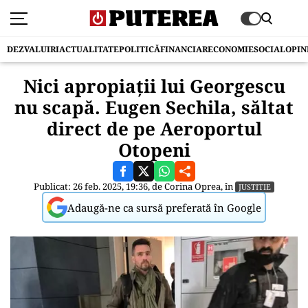
DEZVALUIRI
ACTUALITATE
POLITICĂ
FINANCIAR
ECONOMIE
SOCIAL
OPIN
Nici apropiații lui Georgescu
nu scapă. Eugen Sechila, săltat
direct de pe Aeroportul
Otopeni
Publicat: 26 feb. 2025, 19:36, de
Corina Oprea
, în
JUSTITIE
Adaugă-ne ca sursă preferată în Google