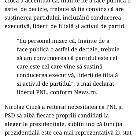
Ciucă a accentuat că, înainte de a face publică o
astfel de decizie, trebuie să fie convins că are
susținerea partidului, incluzând conducerea
executivă, liderii de filială și activul de partid.
”Eu personal mizez că, înainte de a
face publică o astfel de decizie, trebuie
să am convingerea că partidul este cel
care este cel care vine să susţină –
conducerea executivă, liderii de filială
şi activul de partidul”, a mai declarat
liderul PNL, conform News.ro.
Nicolae Ciucă a reiterat necesitatea ca PNL și
PSD să aibă fiecare propriii candidați la
alegerile prezidențiale, subliniind că funcția
prezidențială este cea mai reprezentativă în stat