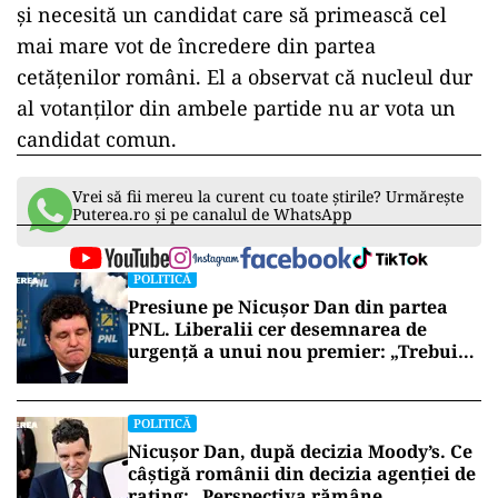
și necesită un candidat care să primească cel
mai mare vot de încredere din partea
cetățenilor români. El a observat că nucleul dur
al votanților din ambele partide nu ar vota un
candidat comun.
Vrei să fii mereu la curent cu toate știrile? Urmărește
Puterea.ro și pe canalul de WhatsApp
POLITICĂ
Presiune pe Nicușor Dan din partea
PNL. Liberalii cer desemnarea de
urgență a unui nou premier: „Trebuie
să iasă fum alb de la Cotroceni!”
POLITICĂ
Nicușor Dan, după decizia Moody’s. Ce
câștigă românii din decizia agenției de
rating: „Perspectiva rămâne