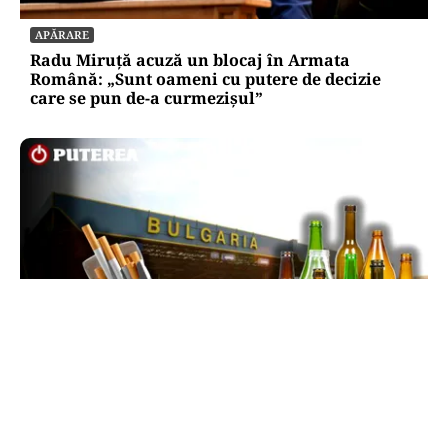
APĂRARE
Radu Miruță acuză un blocaj în Armata
Română: „Sunt oameni cu putere de decizie
care se pun de-a curmezișul”
LIFESTYLE
Reguli noi la vamă: Câte țigări și cât alcool mai
poți aduce din Bulgaria cu sacoșa