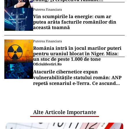
rezervată”
Puterea Financiara
Vin scumpirile la energie: cum ar
putea arăta facturile românilor din
această toamnă
Puterea Financiara
România intră în jocul marilor puteri
pentru uraniul blocat în Niger. Miza:
un stoc de peste 1.000 de tone
Oficiuldestiri.ro
Atacurile cibernetice expun
vulnerabilitățile statului român: ANP
repetă scenariul e‑Terra. Ce ascund
comunicările oficiale și cine răspunde
pentru mentenanța IT a instituțiilor
publice
Alte Articole Importante