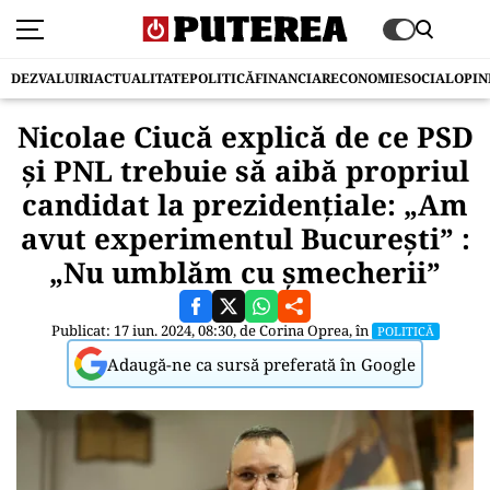
DEZVALUIRI
ACTUALITATE
POLITICĂ
FINANCIAR
ECONOMIE
SOCIAL
OPIN
Nicolae Ciucă explică de ce PSD
și PNL trebuie să aibă propriul
candidat la prezidenţiale: „Am
avut experimentul Bucureşti” :
„Nu umblăm cu șmecherii”
Publicat: 17 iun. 2024, 08:30, de
Corina Oprea
, în
POLITICĂ
Adaugă-ne ca sursă preferată în Google