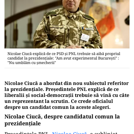
Nicolae Ciucă explică de ce PSD și PNL trebuie să aibă propriul
candidat la prezidenţiale: "Am avut experimentul Bucureşti" :
"Nu umblăm cu șmecherii"
Nicolae Ciucă a abordat din nou subiectul referitor
la prezidențiale. Președintele PNL explică de ce
liberalii și social-democrații trebuie să vină cu câte
un reprezentant la scrutin. Ce crede oficialul
despre un candidat comun la aceste alegeri.
Nicolae Ciucă, despre candidatul comun la
prezidențiale
Președintele PNL,
Nicolae Ciucă
, a subliniat