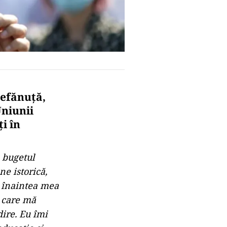
efănuţă,
niunii
i în
 bugetul
ne istorică,
, înaintea mea
e care mă
ire. Eu îmi