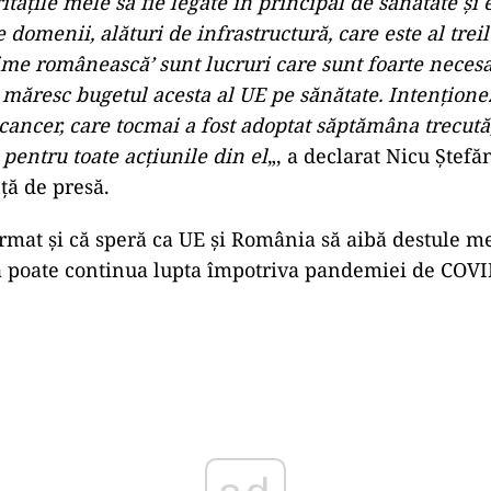
ităţile mele să fie legate în principal de sănătate şi 
domenii, alături de infrastructură, care este al trei
eime românească’ sunt lucruri care sunt foarte necesa
 măresc bugetul acesta al UE pe sănătate. Intenţionez
cancer, care tocmai a fost adoptat săptămâna trecută,
 pentru toate acţiunile din el
„, a declarat Nicu Ştefă
ţă de presă.
irmat şi că speră ca UE şi România să aibă destule 
ă poate continua lupta împotriva pandemiei de COVI
Play