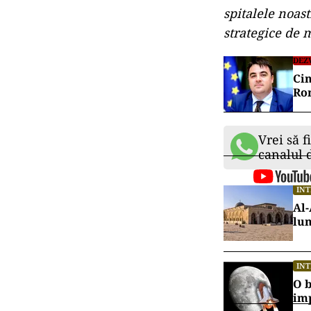
spitalele noas
strategice de
DEZ
Ci
Ro
Vrei să f
canalul
IN
Al-
lu
IN
O b
im