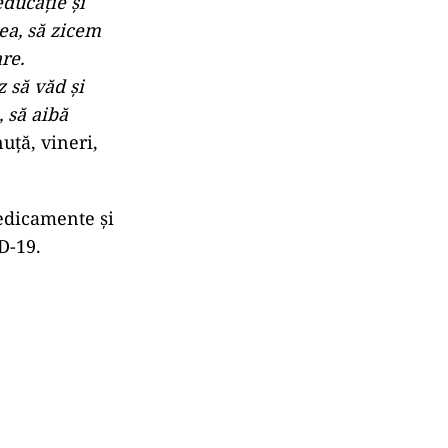
educaţie şi
lea, să zicem
re.
 să văd şi
 să aibă
nuţă, vineri,
medicamente şi
D-19.