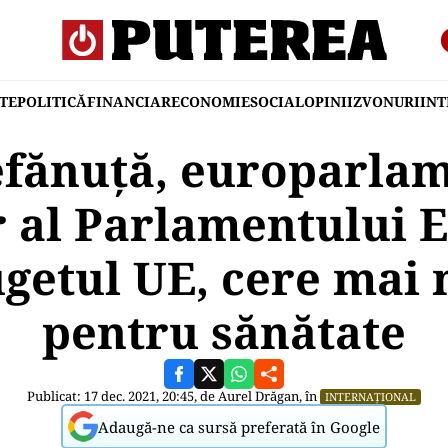
TE
POLITICĂ
FINANCIAR
ECONOMIE
SOCIAL
OPINII
ZVONURI
IN
efănuță, europarlam
r al Parlamentului 
getul UE, cere mai 
pentru sănătate
Publicat: 17 dec. 2021, 20:45, de
Aurel Drăgan
, în
INTERNAȚIONAL
Adaugă-ne ca sursă preferată în Google