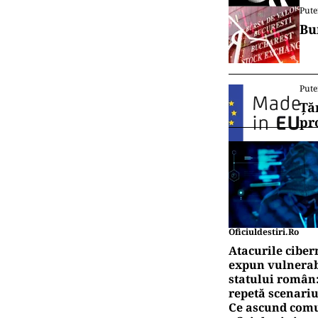
Pute
Bu
Pute
Ță
pr
Oficiuldestiri.ro
Atacurile ciber
expun vulnerabi
statului român
repetă scenariu
Ce ascund comu