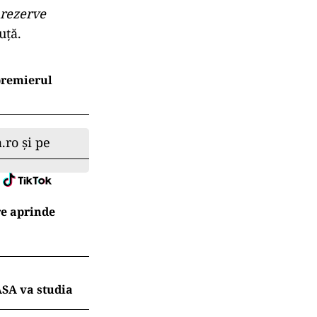
 rezerve
uţă.
premierul
.ro și pe
re aprinde
ASA va studia