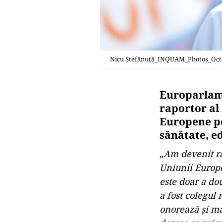
Nicu Ștefănuță_INQUAM_Photos_Oc
Europarlam
raportor al
Europene pe
sănătate, ed
„
Am devenit ra
Uniunii Europen
este doar a do
a fost colegul
onorează şi mă