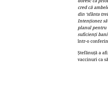
doresc ca prior
cred că ambele 
din ‘sfânta tr
Intenţionez să
planul pentru 
suficienţi bani
într-o conferin
Ştefănuţă a af
vaccinuri ca s