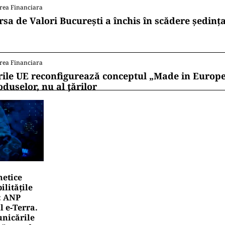
rea Financiara
rsa de Valori București a închis în scădere ședința
rea Financiara
rile UE reconfigurează conceptul „Made in Europe
oduselor, nu al țărilor
netice
litățile
: ANP
l e‑Terra.
nicările