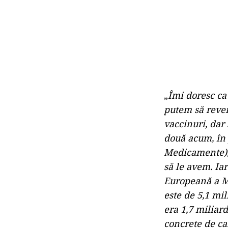
„
Îmi doresc ca
putem să reven
vaccinuri, dar
două acum, în
Medicamente), 
să le avem. Ia
Europeană a Me
este de 5,1 mil
era 1,7 miliard
concrete de ca