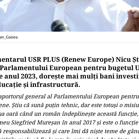
tav_Ganea
entarul USR PLUS (Renew Europe) Nicu Şt
 Parlamentului European pentru bugetul U
 anul 2023, doreşte mai mulţi bani investiţ
ucaţie şi infrastructură.
portorul general al Parlamentului European pentru
e. Ştiu că sună puţin tehnic, dar este totuşi o misiu
ua oară când un român îndeplineşte această funcţie
 meu Siegfried Mureşan în anul 2017 şi este o funcţi
 responsabilizează şi care îmi dă nişte teme de gând