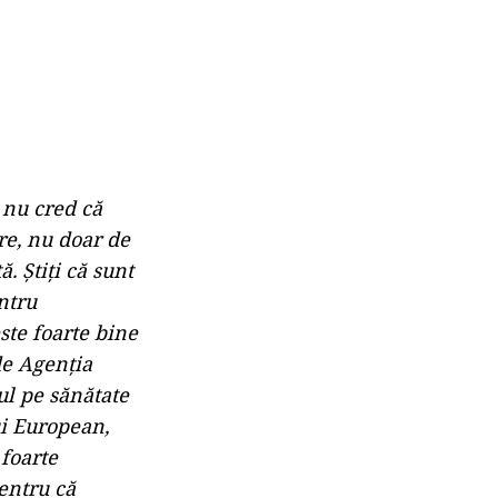
 nu cred că
re, nu doar de
. Ştiţi că sunt
ntru
ste foarte bine
de Agenţia
ul pe sănătate
ui European,
 foarte
entru că