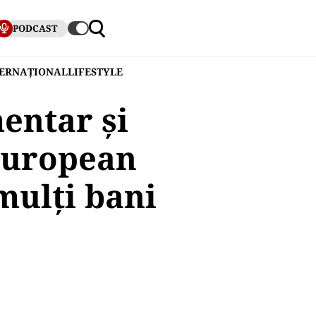
PODCAST
TERNAȚIONAL
LIFESTYLE
entar și
European
mulți bani