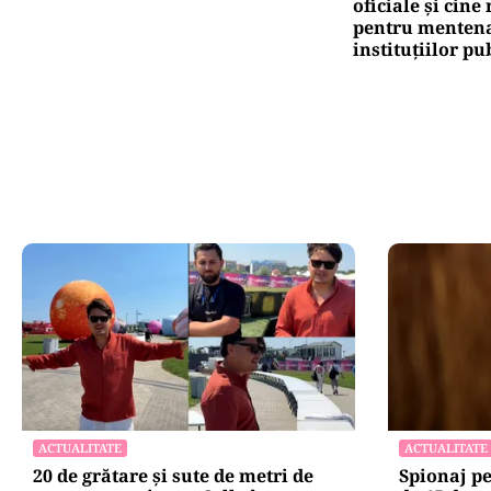
oficiale și cin
pentru mentena
instituțiilor pu
ACTUALITATE
ACTUALITATE
20 de grătare și sute de metri de
Spionaj p