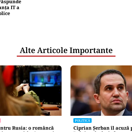
e răspunde
nța IT a
blice
Alte Articole Importante
POLITICĂ
entru Rusia: o româncă
Ciprian Șerban îl acuză p