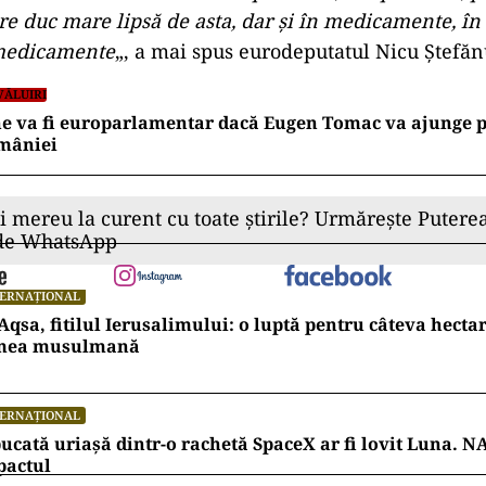
tre duc mare lipsă de asta, dar şi în medicamente, în
 medicamente
„, a mai spus eurodeputatul Nicu Ştefăn
VĂLUIRI
ne va fi europarlamentar dacă Eugen Tomac va ajunge 
mâniei
ii mereu la curent cu toate știrile? Urmărește Puterea
 de WhatsApp
TERNAȚIONAL
Aqsa, fitilul Ierusalimului: o luptă pentru câteva hecta
mea musulmană
TERNAȚIONAL
ucată uriașă dintr-o rachetă SpaceX ar fi lovit Luna. N
pactul