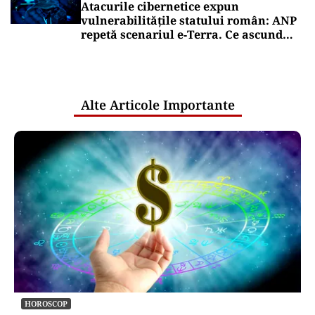
doisprezecelea. Pîslaru cere un
armistițiu politic
Puterea Financiara
Deficitul comercial al României a
scăzut cu 2%, la 16,4 miliarde de euro,
în primul semestru din 2026
Puterea Financiara
Europa vrea să renunțe la „dependența
Palantir”. De ce este atât de greu să
înlocuiască tehnologia companiei
americane
Oficiuldestiri.ro
Atacurile cibernetice expun
vulnerabilitățile statului român: ANP
repetă scenariul e‑Terra. Ce ascund
comunicările oficiale și cine răspunde
pentru mentenanța IT a instituțiilor
publice
Alte Articole Importante