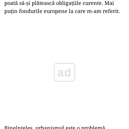
linia de tramvai, pentru noi tramvaie și pentru
depouri.
Asta este, în opinia mea, miza pentru 2025.
Principala problemă a Bucureștiului e
finanțarea. Sper să pot să influențez asta din
noua funcție pe care o să o ocup, ca lucrul ăsta
se întâmple din 2026.
Până atunci, din păcate, 2025 o să fie un an
pierdut pentru Primăria Capitalei, care abia o să
poată să-și plătească obligațiile curente. Mai
puțin fondurile europene la care m-am referit.