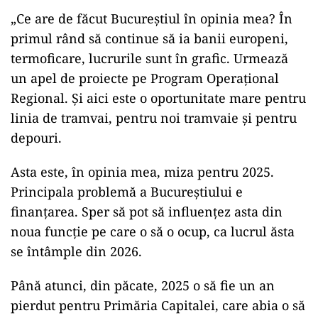
desemnarea unui nou premier. Eugen
Tomac explică așteptările
președintelui
POLITICĂ
Băsescu îi taxează pe Bolojan și
Nicușor Dan: „A avut grijă să se vadă
că a luat o carte de la anticariat”
La finalul şedinţei, preşedintele ales, Nicuşor
Dan, a transmis un mesaj despre proiectele care
trebuie duse la bun-sfârşit în Bucureşti.
„Ce are de făcut Bucureștiul în opinia mea? În
primul rând să continue să ia banii europeni,
termoficare, lucrurile sunt în grafic. Urmează
un apel de proiecte pe Program Operațional
Regional. Și aici este o oportunitate mare pentru