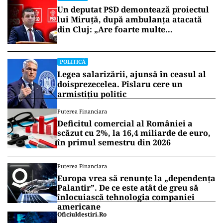
A fost o onoare să lucrăm împreună, toți acești
ani, atât cu dumneavoastr cât şi cu consilierii
generali din mandatul trecut care nu sunt aici“,
a afirmat Nicuşor Dan.
Vrei să fii mereu la curent cu toate știrile? Urmărește
Puterea.ro și pe canalul de WhatsApp
POLITICĂ
Un deputat PSD demontează proiectul
lui Miruță, după ambulanța atacată
din Cluj: „Are foarte multe
neajunsuri”
POLITICĂ
Legea salarizării, ajunsă în ceasul al