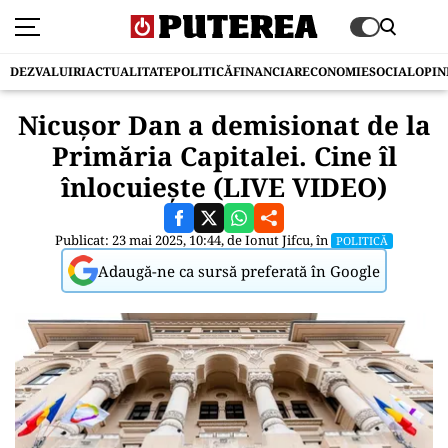
DEZVALUIRI
ACTUALITATE
POLITICĂ
FINANCIAR
ECONOMIE
SOCIAL
OPIN
Nicuşor Dan a demisionat de la
Primăria Capitalei. Cine îl
înlocuieşte (LIVE VIDEO)
Publicat: 23 mai 2025, 10:44, de
Ionut Jifcu
, în
POLITICĂ
Adaugă-ne ca sursă preferată în Google