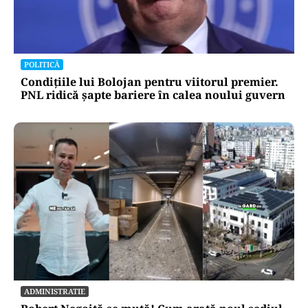
ACTUALITATE
Încă o fabrică auto a pus lacătul în România.
Industria pierde 1.200 de angajați pe lună
POLITICĂ
Condițiile lui Bolojan pentru viitorul premier.
PNL ridică șapte bariere în calea noului guvern