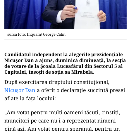
sursa foto: Inquam/ George Călin
Candidatul independent la alegerile prezidențiale
Nicușor Dan a ajuns, duminică dimineață, la secția
de votare de la Școala Luceafărul din Sectorul 5 al
Capitalei, însoțit de soția sa Mirabela.
După exercitarea dreptului constituțional,
Nicușor Dan
a oferit o declarație succintă presei
aflate la fața locului:
„Am votat pentru mulți oameni tăcuți, cinstiți,
muncitori pe care nu i-a reprezentat nimeni
pînă azi. Am votat pentru speranță, pentru un