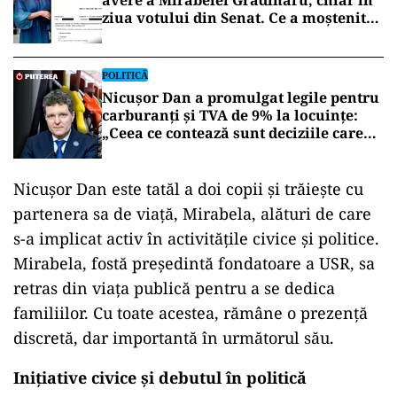
avere a Mirabelei Grădinaru, chiar în
ziua votului din Senat. Ce a moștenit
partenera președintelui
POLITICĂ
Nicușor Dan a promulgat legile pentru
carburanți și TVA de 9% la locuințe:
„Ceea ce contează sunt deciziile care
aduc beneficii și protejează românii”
Nicușor Dan este tatăl a doi copii și trăiește cu
partenera sa de viață, Mirabela, alături de care
s-a implicat activ în activitățile civice și politice.
Mirabela, fostă președintă fondatoare a USR, sa
retras din viața publică pentru a se dedica
familiilor. Cu toate acestea, rămâne o prezență
discretă, dar importantă în următorul său.
Inițiative civice și debutul în politică