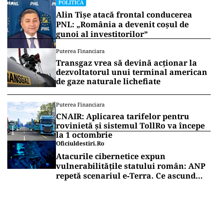
POLITICĂ
Alin Tișe atacă frontal conducerea
PNL: „România a devenit coșul de
gunoi al investitorilor”
Puterea Financiara
Transgaz vrea să devină acționar la
dezvoltatorul unui terminal american
de gaze naturale lichefiate
Puterea Financiara
CNAIR: Aplicarea tarifelor pentru
rovinietă și sistemul TollRo va începe
la 1 octombrie
Oficiuldestiri.ro
Atacurile cibernetice expun
vulnerabilitățile statului român: ANP
repetă scenariul e‑Terra. Ce ascund
comunicările oficiale și cine răspunde
pentru mentenanța IT a instituțiilor
publice