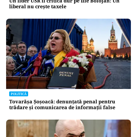
Un lider USR îl critică dur pe Ilie Bolojan: Un
liberal nu crește taxele
POLITICĂ
Tovarășa Șoșoacă: denunțată penal pentru
trădare și comunicarea de informații false