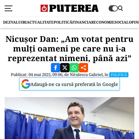
DEZVALUIRI
ACTUALITATE
POLITICĂ
FINANCIAR
ECONOMIE
SOCIAL
OPIN
Nicușor Dan: „Am votat pentru
mulți oameni pe care nu i-a
reprezentat nimeni, până azi”
Publicat: 04 mai 2025, 09:06, de
Nitulescu Gabriel
, în
POLITICĂ
Adaugă-ne ca sursă preferată în Google