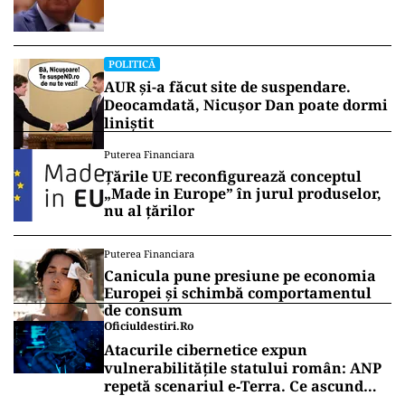
POLITICĂ
AUR și-a făcut site de suspendare.
Deocamdată, Nicușor Dan poate dormi
liniștit
Puterea Financiara
Țările UE reconfigurează conceptul
„Made in Europe” în jurul produselor,
nu al țărilor
Puterea Financiara
Canicula pune presiune pe economia
Europei și schimbă comportamentul
de consum
Oficiuldestiri.ro
Atacurile cibernetice expun
vulnerabilitățile statului român: ANP
repetă scenariul e‑Terra. Ce ascund
comunicările oficiale și cine răspunde