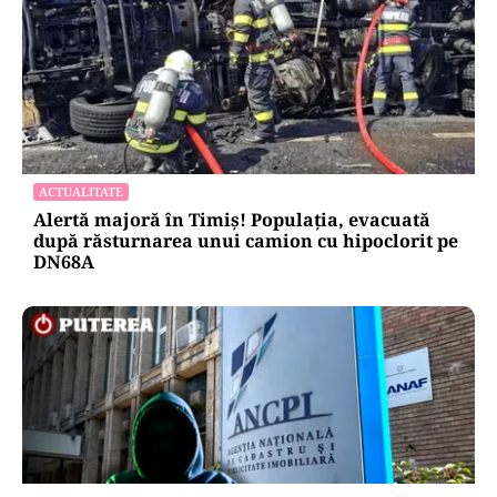
ACTUALITATE
Alertă majoră în Timiș! Populația, evacuată
după răsturnarea unui camion cu hipoclorit pe
DN68A