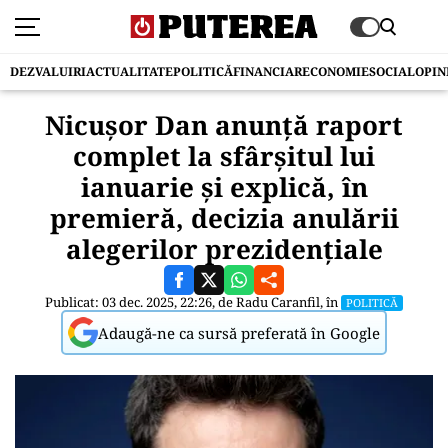
DEZVALUIRI
ACTUALITATE
POLITICĂ
FINANCIAR
ECONOMIE
SOCIAL
OPIN
Nicușor Dan anunță raport
complet la sfârșitul lui
ianuarie și explică, în
premieră, decizia anulării
alegerilor prezidențiale
Publicat: 03 dec. 2025, 22:26, de
Radu Caranfil
, în
POLITICĂ
Adaugă-ne ca sursă preferată în Google