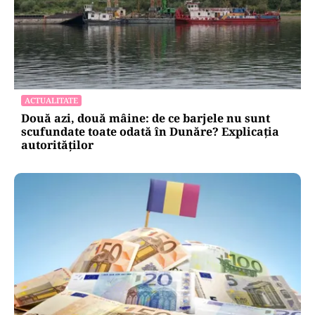
ACTUALITATE
Două azi, două mâine: de ce barjele nu sunt
scufundate toate odată în Dunăre? Explicația
autorităților