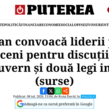
TE
POLITICĂ
FINANCIAR
ECONOMIE
SOCIAL
OPINII
ZVONURI
IN
an convoacă liderii 
ceni pentru discuți
guvern și două legi 
(surse)
Publicat: 08 iul. 2026, 13:04, de
Rona David
, în
POLITICĂ
Adaugă-ne ca sursă preferată în Google