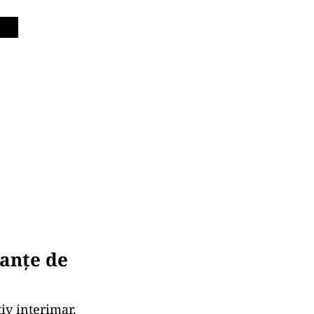
anțe de
tiv interimar.