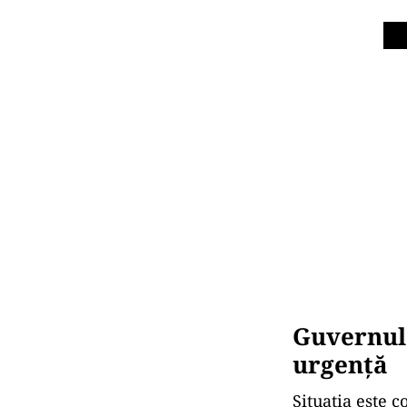
Guvernul
urgență
Situația este c