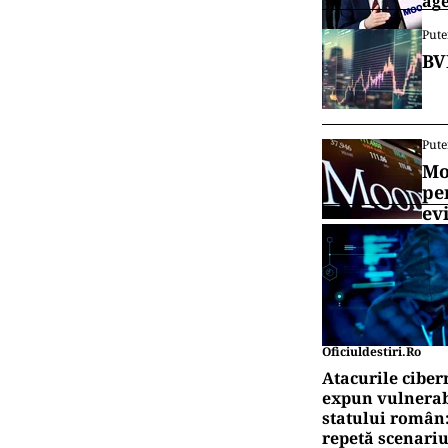
age
Pute
BV
Pute
Mo
pe
ev
Oficiuldestiri.ro
Atacurile ciber
expun vulnerabi
statului român
repetă scenariu