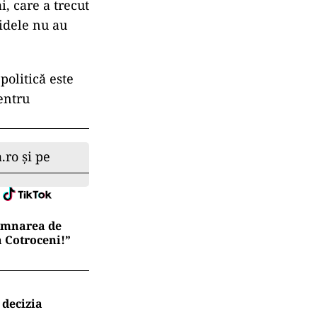
, care a trecut
idele nu au
politică este
pentru
.ro și pe
semnarea de
a Cotroceni!”
 decizia