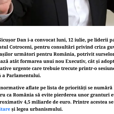
icușor Dan i-a convocat luni, 12 iulie, pe liderii p
alatul Cotroceni, pentru consultări privind criza 
pașilor următori pentru România, potrivit surselor
zează atât formarea unui nou Executiv, cât și ado
lative urgente care trebuie trecute printr-o sesiun
 a Parlamentului.
 normative aflate pe lista de priorități se numără 
ru ca România să evite pierderea unor granturi 
roximativ 4,5 miliarde de euro. Printre acestea se
itare
și legea urbanismului.