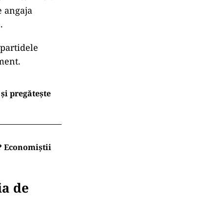
e angaja
.
partidele
ment.
și pregătește
t? Economiștii
ia de