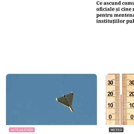
Ce ascund comu
oficiale și cin
pentru mentena
instituțiilor pu
ACTUALITATE
METEO