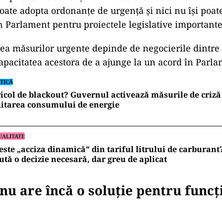
ate adopta ordonanțe de urgență și nici nu își poat
 Parlament pentru proiectele legislative importante
rea măsurilor urgente depinde de negocierile dintre 
 capacitatea acestora de a ajunge la un acord în Parla
TICĂ
icol de blackout? Guvernul activează măsurile de criză 
itarea consumului de energie
UALITATE
este „acciza dinamică” din tariful litrului de carburan
ută o decizie necesară, dar greu de aplicat
u are încă o soluție pentru funcț