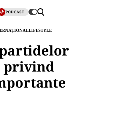
PODCAST
TERNAȚIONAL
LIFESTYLE
partidelor
i privind
importante