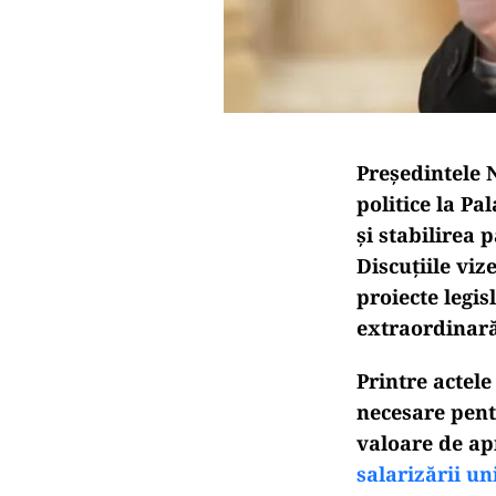
Președintele N
politice la P
și stabilirea 
Discuțiile vi
proiecte legis
extraordinară
Printre actele
necesare pent
valoare de ap
salarizării un