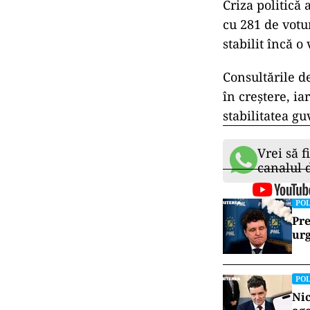
Criza politică
cu 281 de votu
stabilit încă 
Consultările d
în creștere, ia
stabilitatea g
Vrei să f
canalul
POL
Pre
urg
POL
Nic