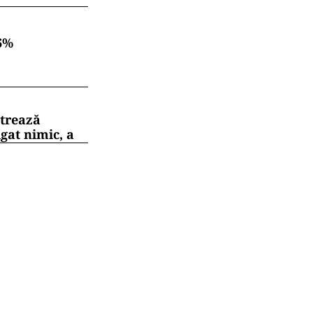
6%
strează
gat nimic, a