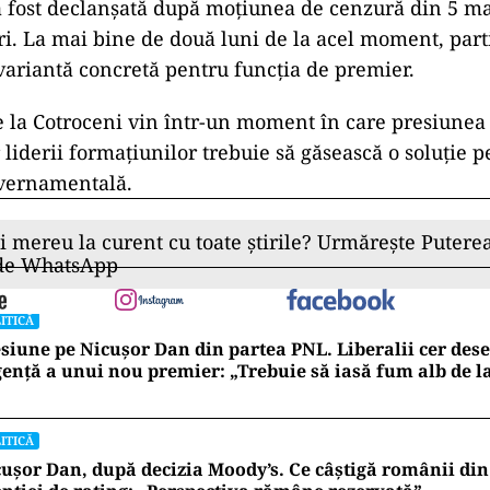
 a fost declanșată după moțiunea de cenzură din 5 mai
ri. La mai bine de două luni de la acel moment, part
o variantă concretă pentru funcția de premier.
e la Cotroceni vin într-un moment în care presiunea 
r liderii formațiunilor trebuie să găsească o soluție 
uvernamentală.
ii mereu la curent cu toate știrile? Urmărește Puterea
 de WhatsApp
ITICĂ
siune pe Nicușor Dan din partea PNL. Liberalii cer de
ență a unui nou premier: „Trebuie să iasă fum alb de l
ITICĂ
ușor Dan, după decizia Moody’s. Ce câștigă românii din