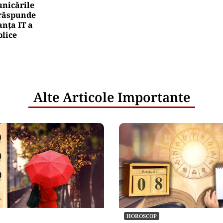
nicările
e răspunde
nța IT a
blice
Alte Articole Importante
HOROSCOP