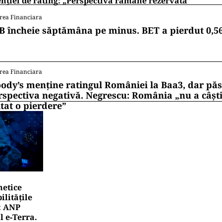
nției de rating: „Perspectiva rămâne rezervată”
rea Financiara
B încheie săptămâna pe minus. BET a pierdut 0,5
rea Financiara
ody’s menține ratingul României la Baa3, dar pă
rspectiva negativă. Negrescu: România „nu a câști
itat o pierdere”
netice
litățile
: ANP
l e‑Terra.