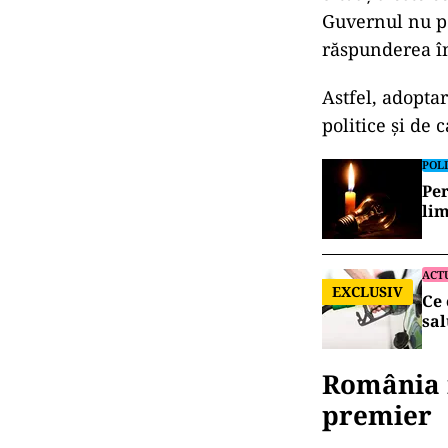
Guvernul nu po
răspunderea în
Astfel, adopta
politice și de
POLI
Per
lim
ACT
EXCLUSIV
Ce 
sal
România n
premier