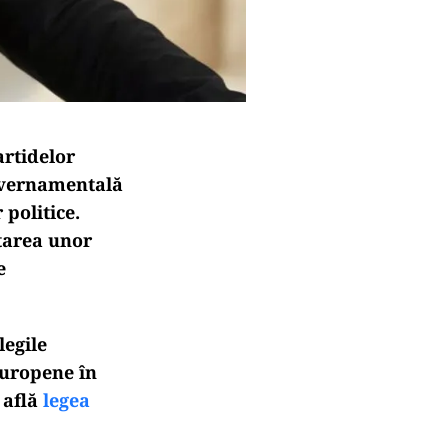
artidelor
guvernamentală
 politice.
ptarea unor
e
legile
europene în
 află
legea