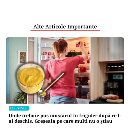
comunicările oficiale și cine răspunde
pentru mentenanța IT a instituțiilor
publice
Alte Articole Importante
LIFESTYLE
Unde trebuie pus muștarul în frigider după ce l-
ai deschis. Greșeala pe care mulți nu o știau