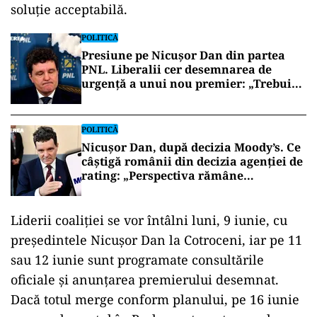
soluție acceptabilă.
POLITICĂ
Presiune pe Nicușor Dan din partea
PNL. Liberalii cer desemnarea de
urgență a unui nou premier: „Trebuie
să iasă fum alb de la Cotroceni!”
POLITICĂ
Nicușor Dan, după decizia Moody’s. Ce
câștigă românii din decizia agenției de
rating: „Perspectiva rămâne
rezervată”
Liderii coaliției se vor întâlni luni, 9 iunie, cu
președintele Nicușor Dan la Cotroceni, iar pe 11
sau 12 iunie sunt programate consultările
oficiale și anunțarea premierului desemnat.
Dacă totul merge conform planului, pe 16 iunie