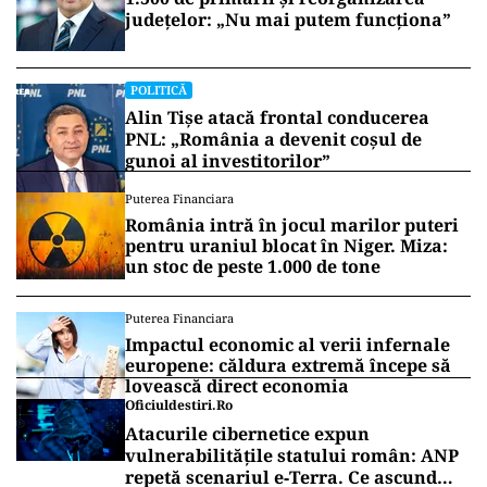
județelor: „Nu mai putem funcționa”
POLITICĂ
Alin Tișe atacă frontal conducerea
PNL: „România a devenit coșul de
gunoi al investitorilor”
Puterea Financiara
România intră în jocul marilor puteri
pentru uraniul blocat în Niger. Miza:
un stoc de peste 1.000 de tone
Puterea Financiara
Impactul economic al verii infernale
europene: căldura extremă începe să
lovească direct economia
Oficiuldestiri.ro
Atacurile cibernetice expun
vulnerabilitățile statului român: ANP
repetă scenariul e‑Terra. Ce ascund