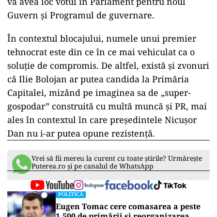
va avea loc votul în Parlament pentru noul
Guvern și Programul de guvernare.
În contextul blocajului, numele unui premier
tehnocrat este din ce în ce mai vehiculat ca o
soluție de compromis. De altfel, există și zvonuri
că Ilie Bolojan ar putea candida la Primăria
Capitalei, mizând pe imaginea sa de „super-
gospodar” construită cu multă muncă și PR, mai
ales în contextul în care președintele Nicușor
Dan nu i-ar putea opune rezistență.
Vrei să fii mereu la curent cu toate știrile? Urmărește
Puterea.ro și pe canalul de WhatsApp
POLITICĂ
Eugen Tomac cere comasarea a peste
1.500 de primării și reorganizarea