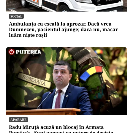
SOCIAL
Ambulanța cu escală la aprozar. Dacă vrea
Dumnezeu, pacientul ajunge; dacă nu, măcar
luăm niște roșii
APĂRARE
Radu Miruță acuză un blocaj în Armata
Română: „Sunt oameni cu putere de decizie