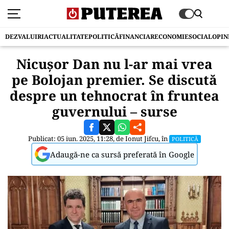
DEZVALUIRI
ACTUALITATE
POLITICĂ
FINANCIAR
ECONOMIE
SOCIAL
OPIN
Nicuşor Dan nu l-ar mai vrea
pe Bolojan premier. Se discută
despre un tehnocrat în fruntea
guvernului – surse
Publicat: 05 iun. 2025, 11:28, de
Ionut Jifcu
, în
POLITICĂ
Adaugă-ne ca sursă preferată în Google