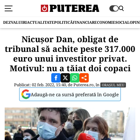
DEZVALUIRI
ACTUALITATE
POLITICĂ
FINANCIAR
ECONOMIE
SOCIAL
OPIN
Nicușor Dan, obligat de
tribunal să achite peste 317.000
euro unui investitor privat.
Motivul: nu a tăiat doi copaci
Publicat: 02 feb. 2022, 15:40, de
Puterea.ro
, în
ORAȘUL MEU
Adaugă-ne ca sursă preferată în Google