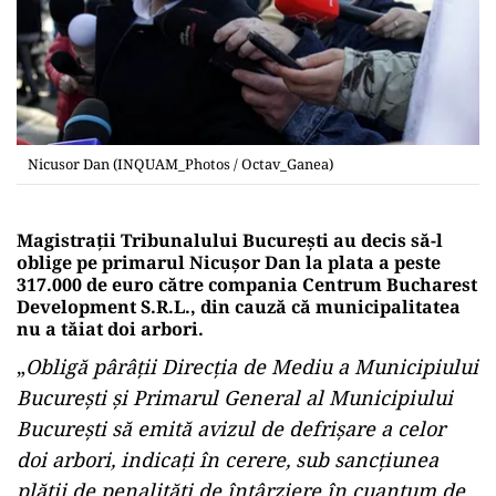
Nicusor Dan (INQUAM_Photos / Octav_Ganea)
Magistrații Tribunalului București au decis să-l
oblige pe primarul Nicușor Dan la plata a peste
317.000 de euro către compania Centrum Bucharest
Development S.R.L., din cauză că municipalitatea
nu a tăiat doi arbori.
„
Obligă pârâții Direcția de Mediu a Municipiului
București și Primarul General al Municipiului
București să emită avizul de defrișare a celor
doi arbori, indicați în cerere, sub sancțiunea
plății de penalități de întârziere în cuantum de