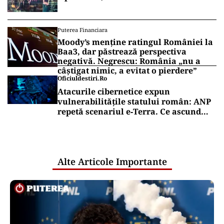
Puterea Financiara
Moody’s menține ratingul României la
Baa3, dar păstrează perspectiva
negativă. Negrescu: România „nu a
câștigat nimic, a evitat o pierdere”
Oficiuldestiri.ro
Atacurile cibernetice expun
vulnerabilitățile statului român: ANP
repetă scenariul e‑Terra. Ce ascund
comunicările oficiale și cine răspunde
pentru mentenanța IT a instituțiilor
publice
Alte Articole Importante