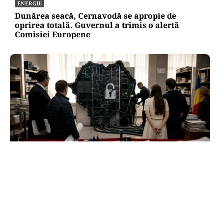
ENERGIE
Dunărea seacă, Cernavodă se apropie de
oprirea totală. Guvernul a trimis o alertă
Comisiei Europene
ACTUALITATE
e-Terra revine săptămâna viitoare, după
aproape o lună de blocaj. Cum vor fi reluate
operațiunile