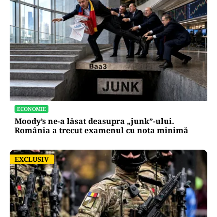
ECONOMIE
Moody’s ne-a lăsat deasupra „junk”-ului.
România a trecut examenul cu nota minimă
EXCLUSIV
EXCLUSIV