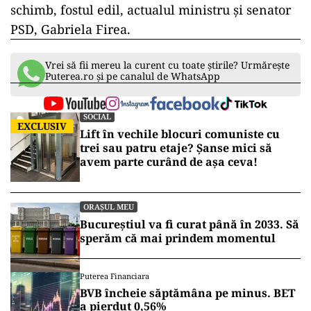
schimb, fostul edil, actualul ministru și senator
PSD, Gabriela Firea.
Vrei să fii mereu la curent cu toate știrile? Urmărește
Puterea.ro și pe canalul de WhatsApp
SOCIAL
EXCLUSIV
Lift în vechile blocuri comuniste cu
trei sau patru etaje? Șanse mici să
avem parte curând de așa ceva!
ORAȘUL MEU
Bucureștiul va fi curat până în 2033. Să
sperăm că mai prindem momentul
Puterea Financiara
BVB încheie săptămâna pe minus. BET
a pierdut 0,56%