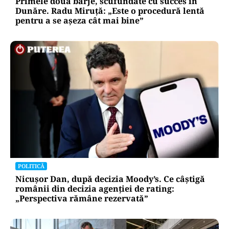
Primele două barje, scufundate cu succes în
Dunăre. Radu Miruță: „Este o procedură lentă
pentru a se așeza cât mai bine”
POLITICĂ
Nicușor Dan, după decizia Moody’s. Ce câștigă
românii din decizia agenției de rating:
„Perspectiva rămâne rezervată”