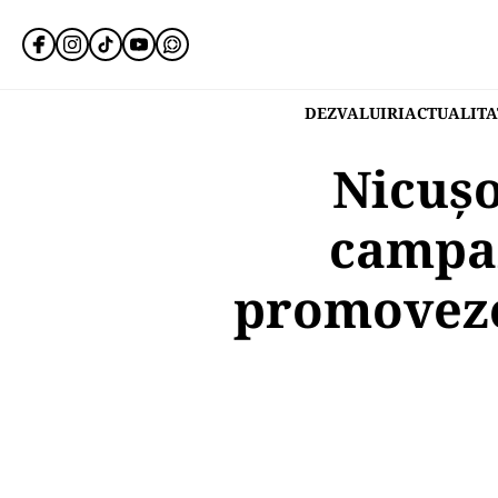
DEZVALUIRI
ACTUALITA
Nicușo
campan
promoveze