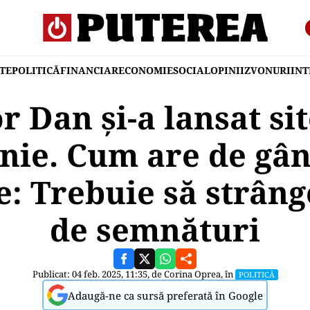
TE
POLITICĂ
FINANCIAR
ECONOMIE
SOCIAL
OPINII
ZVONURI
IN
r Dan și-a lansat sit
ie. Cum are de gân
: Trebuie să strâng
de semnături
Publicat: 04 feb. 2025, 11:35, de
Corina Oprea
, în
POLITICĂ
Adaugă-ne ca sursă preferată în Google