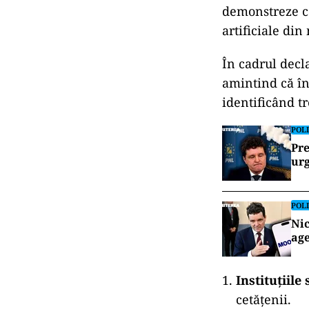
demonstreze că
artificiale din
În cadrul decl
amintind că în
identificând tr
POLI
Pre
urg
POLI
Nic
age
Instituțiile
cetățenii.