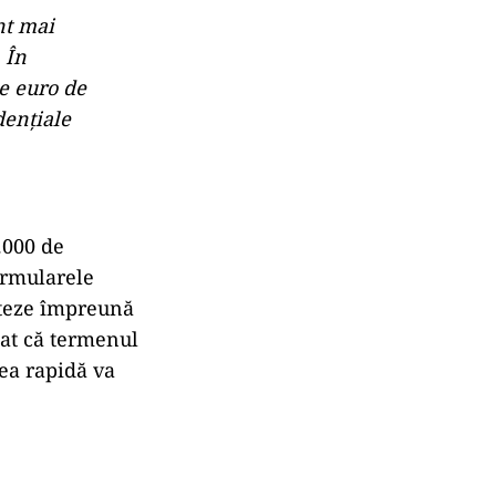
unt mai
 În
de euro de
denţiale
.000 de
ormularele
leteze împreună
izat că termenul
rea rapidă va