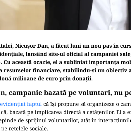
talei, Nicușor Dan, a făcut luni un nou pas în cur
idențiale, lansând site-ul oficial al campaniei sale
. Cu această ocazie, el a subliniat importanța mob
 a resurselor financiare, stabilindu-și un obiectiv 
două milioane de euro prin donații.
n, campanie bazată pe voluntari, nu pe
evidențiat faptul
că își propune să organizeze o ca
ică, bazată pe implicarea directă a cetățenilor. El a e
pinde de sprijinul voluntarilor, atât în interacțiunil
 pe rețelele sociale.