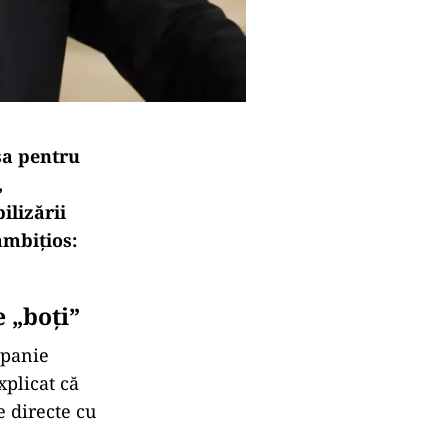
sa pentru
,
ilizării
ambițios:
 „boți”
mpanie
xplicat că
e directe cu