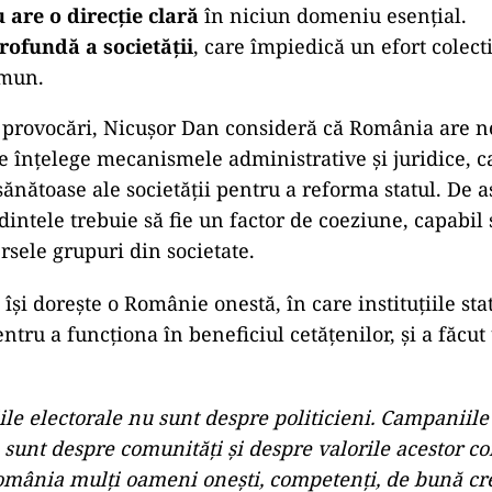
are o direcție clară
în niciun domeniu esențial.
rofundă a societății
, care împiedică un efort colect
omun.
r provocări, Nicușor Dan consideră că România are n
e înțelege mecanismele administrative și juridice, c
 sănătoase ale societății pentru a reforma statul. De 
dintele trebuie să fie un factor de coeziune, capabil
sele grupuri din societate.
 își dorește o Românie onestă, în care instituțiile sta
ntru a funcționa în beneficiul cetățenilor, și a făcut
le electorale nu sunt despre politicieni. Campaniile
 sunt despre comunităţi şi despre valorile acestor co
omânia mulţi oameni oneşti, competenţi, de bună cr