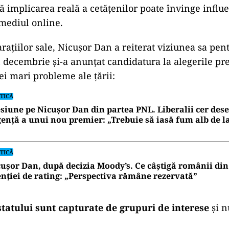
 implicarea reală a cetățenilor poate învinge influ
 mediul online.
arațiilor sale, Nicușor Dan a reiterat viziunea sa pe
 decembrie și-a anunțat candidatura la alegerile pre
ei mari probleme ale țării:
TICĂ
siune pe Nicușor Dan din partea PNL. Liberalii cer de
ență a unui nou premier: „Trebuie să iasă fum alb de l
TICĂ
ușor Dan, după decizia Moody’s. Ce câștigă românii din
nției de rating: „Perspectiva rămâne rezervată”
 statului sunt capturate de grupuri de interese
și n