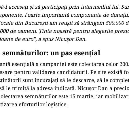
să-l accesaţi şi să participaţi prin intermediul lui. S
ponente. Foarte importantă componenta de donaţii.
 locale din Bucureşti am reuşit să strângem 500.000 
.000 de oameni. Ţinta noastră pentru alegerile prezi
ioane de euro”, a spus Nicuşor Dan.
 semnăturilor: un pas esențial
ntă esențială a campaniei este colectarea celor 200
sare pentru validarea candidaturii. Pe site există f
usținătorii sunt încurajați să le descarce, să le comp
 să le trimită la adresa indicată. Nicușor Dan a prec
colectarea semnăturilor este 15 martie, iar mobiliza
tizarea eforturilor logistice.