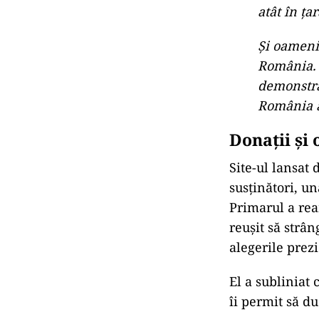
atât în ţar
Şi oamenii
România. 
demonstră
România a
Donații și 
Site-ul lansat
susținători, u
Primarul a rea
reușit să strâ
alegerile prez
El a subliniat 
îi permit să d