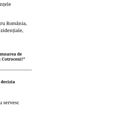
ențele
ntru România,
zidențiale,
semnarea de
a Cotroceni!”
 decizia
u servesc