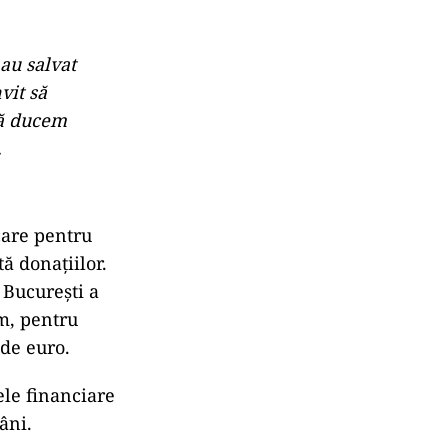
au salvat
vit să
să ducem
.
care pentru
ă donațiilor.
 București a
m, pentru
 de euro.
ele financiare
âni.