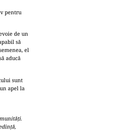
iv pentru
evoie de un
apabil să
asemenea, el
 să aducă
tului sunt
 un apel la
munităţi.
edinţă,