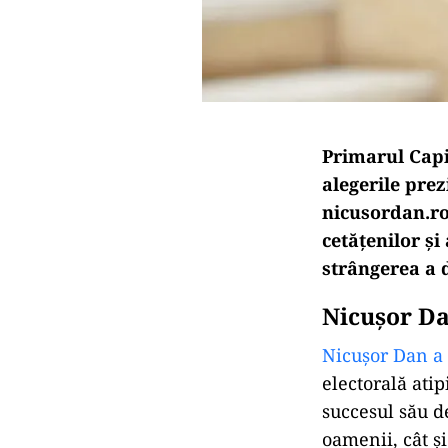
Primarul Capi
alegerile prez
nicusordan.ro
cetățenilor și
strângerea a 
Nicușor Da
Nicușor Dan a 
electorală atip
succesul său de
oamenii, cât și