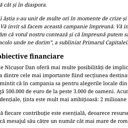
ă cât şi în diaspora.
 ăştia s-au unit de multe ori în momente de crize şi 
Vă invit să facem această campanie împreună. Vă in
m că votul nostru contează şi că împreună putem 
colo unde ne dorim”, a subliniat Primarul Capitalei
obiective financiare
 de Nicușor Dan oferă mai multe posibilități de impli
na dintre cele mai importante fiind secțiunea destinat
mintit că în campania sa pentru alegerile locale din
ngă 500.000 de euro de la peste 3.000 de oameni. Acu
idențiale, ținta este mult mai ambițioasă: 2 milioane
că fiecare contribuție este esențială, deoarece resurs
ucă mesajul său către un număr cât mai mare de rom