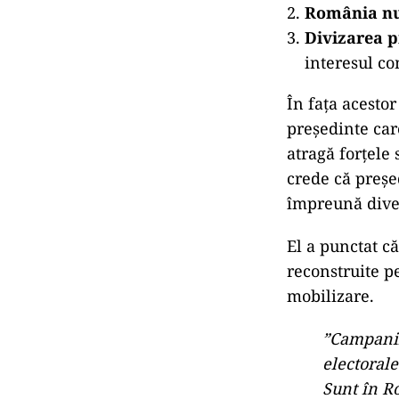
România nu 
Divizarea p
interesul c
În fața acesto
președinte car
atragă forțele
crede că preșe
împreună diver
El a punctat că
reconstruite pe
mobilizare.
”Campanii
electorale
Sunt în R