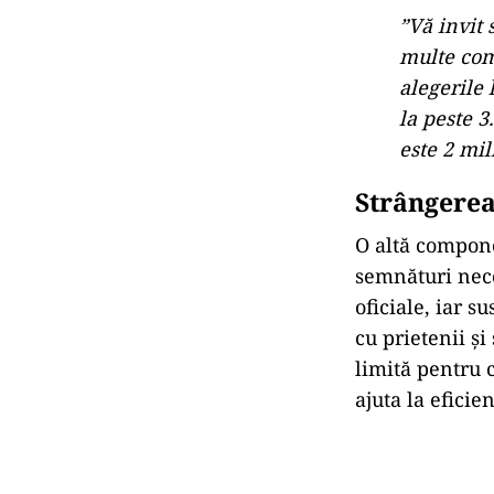
”Vă invit 
multe com
alegerile
la peste 3
este 2 mil
Strângerea
O altă compone
semnături nece
oficiale, iar s
cu prietenii și
limită pentru 
ajuta la eficien