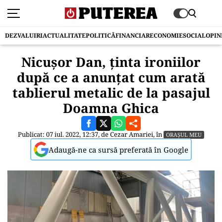
DEZVALUIRI
ACTUALITATE
POLITICĂ
FINANCIAR
ECONOMIE
SOCIAL
OPIN
Nicușor Dan, ținta ironiilor
după ce a anunțat cum arată
tablierul metalic de la pasajul
Doamna Ghica
Publicat: 07 iul. 2022, 12:37, de
Cezar Amariei
, în
ORAȘUL MEU
Adaugă-ne ca sursă preferată în Google