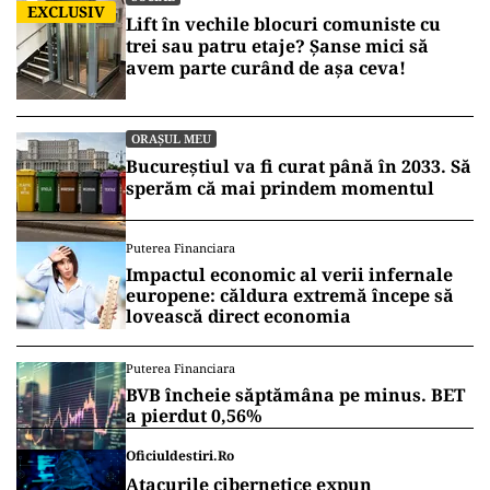
EXCLUSIV
Lift în vechile blocuri comuniste cu
trei sau patru etaje? Șanse mici să
avem parte curând de așa ceva!
ORAȘUL MEU
Bucureștiul va fi curat până în 2033. Să
sperăm că mai prindem momentul
Puterea Financiara
Impactul economic al verii infernale
europene: căldura extremă începe să
lovească direct economia
Puterea Financiara
BVB încheie săptămâna pe minus. BET
a pierdut 0,56%
Oficiuldestiri.ro
Atacurile cibernetice expun