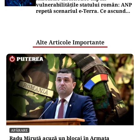
vulnerabilitățile statului român: ANP
repetă scenariul e‑Terra. Ce ascund
comunicările oficiale și cine răspunde
pentru mentenanța IT a instituțiilor
publice
Alte Articole Importante
APĂRARE
Radu Miruță acuză un blocaj în Armata