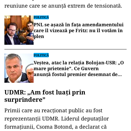
reuniune care se anunță extrem de tensionată.
POLITICĂ
PNL se așază în fața amendamentului
care îl vizează pe Fritz: nu îl votăm în
plen
POLITICĂ
Veștea, atac la relația Bolojan-USR: „O
mare prietenie”. Ce Guvern
anunță fostul premier desemnat de
Nicușor Dan
UDMR: „Am fost luați prin
surprindere”
Primii care au reacționat public au fost
reprezentanții UDMR. Liderul deputaților
formațiunii, Csoma Botond, a declarat că