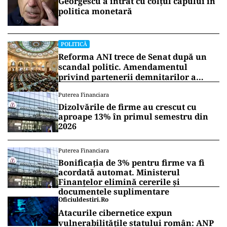
Georgescu a intrat cu colțul capului în
politica monetară
POLITICĂ
Reforma ANI trece de Senat după un
scandal politic. Amendamentul
privind partenerii demnitarilor a
inflamat dezbaterile
Puterea Financiara
Dizolvările de firme au crescut cu
aproape 13% în primul semestru din
2026
Puterea Financiara
Bonificația de 3% pentru firme va fi
acordată automat. Ministerul
Finanțelor elimină cererile și
documentele suplimentare
Oficiuldestiri.ro
Atacurile cibernetice expun
vulnerabilitățile statului român: ANP