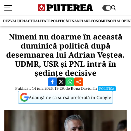
DEZVALUIRI
ACTUALITATE
POLITICĂ
FINANCIAR
ECONOMIE
SOCIAL
OPIN
Nimeni nu doarme în această
duminică politică după
desemnarea lui Adrian Veștea.
UDMR, USR și PNL intră în
ședințe decisive
Publicat: 14 iun. 2026, 19:29, de
Rona David
, în
POLITICĂ
Adaugă-ne ca sursă preferată în Google