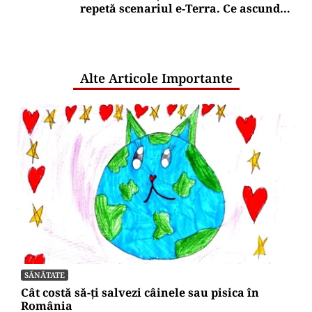
repetă scenariul e‑Terra. Ce ascund
comunicările oficiale și cine răspunde
pentru mentenanța IT a instituțiilor
publice
Alte Articole Importante
SĂNĂTATE
Cât costă să-ți salvezi câinele sau pisica în
România