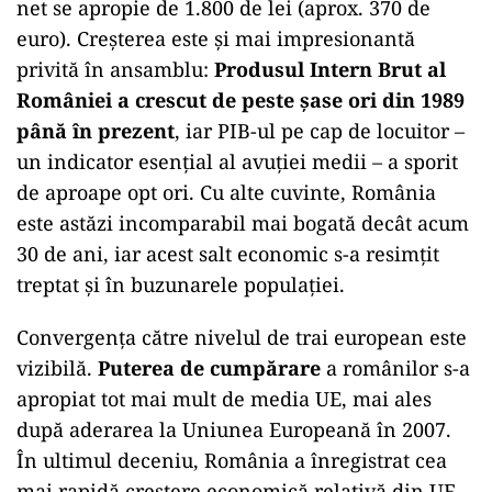
net se apropie de 1.800 de lei (aprox. 370 de
euro). Creșterea este și mai impresionantă
privită în ansamblu:
Produsul Intern Brut al
României a crescut de peste șase ori din 1989
până în prezent
, iar PIB-ul pe cap de locuitor –
un indicator esențial al avuției medii – a sporit
de aproape opt ori. Cu alte cuvinte, România
este astăzi incomparabil mai bogată decât acum
30 de ani, iar acest salt economic s-a resimțit
treptat și în buzunarele populației.
Convergența către nivelul de trai european este
vizibilă.
Puterea de cumpărare
a românilor s-a
apropiat tot mai mult de media UE, mai ales
după aderarea la Uniunea Europeană în 2007.
În ultimul deceniu, România a înregistrat cea
mai rapidă creștere economică relativă din UE,