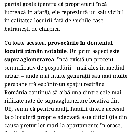
parțial goale (pentru că proprietarii încă
lucrează în afară), ele reprezintă un salt vizibil
în calitatea locuirii față de vechile case
bătrânești de chirpici.
Cu toate acestea,
provocările în domeniul
locuirii rămân notabile
. Un prim aspect este
supraaglomerarea
: încă există un procent
semnificativ de gospodării – mai ales în mediul
urban – unde mai multe generații sau mai multe
persoane trăiesc într-un spațiu restrâns.
România continuă să aibă una dintre cele mai
ridicate rate de supraaglomerare locativă din
UE, semn că pentru mulți familii tinere accesul
la o locuință proprie adecvată este dificil (fie din
cauza prețurilor mari la apartamente în orașe,