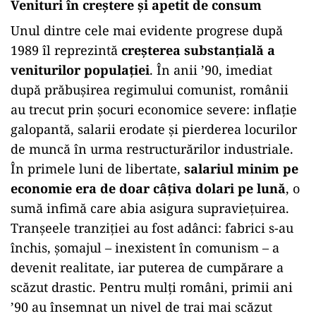
Venituri în creștere și apetit de consum
Unul dintre cele mai evidente progrese după
1989 îl reprezintă
creșterea substanțială a
veniturilor populației
. În anii ’90, imediat
după prăbușirea regimului comunist, românii
au trecut prin șocuri economice severe: inflație
galopantă, salarii erodate și pierderea locurilor
de muncă în urma restructurărilor industriale.
În primele luni de libertate,
salariul minim pe
economie era de doar câțiva dolari pe lună
, o
sumă infimă care abia asigura supraviețuirea.
Tranșeele tranziției au fost adânci: fabrici s-au
închis, șomajul – inexistent în comunism – a
devenit realitate, iar puterea de cumpărare a
scăzut drastic. Pentru mulți români, primii ani
’90 au însemnat un nivel de trai mai scăzut