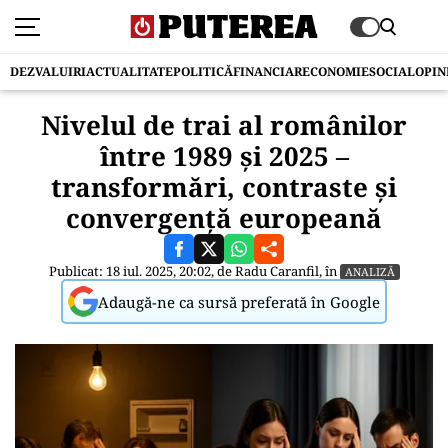
DEZVALUIRI
ACTUALITATE
POLITICĂ
FINANCIAR
ECONOMIE
SOCIAL
OPIN
Nivelul de trai al românilor
între 1989 și 2025 –
transformări, contraste și
convergență europeană
Publicat: 18 iul. 2025, 20:02, de
Radu Caranfil
, în
ANALIZĂ
Adaugă-ne ca sursă preferată în Google