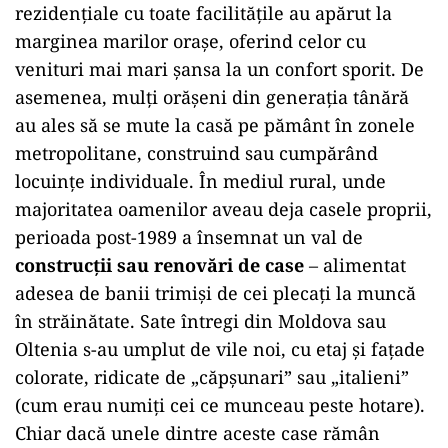
rezidențiale cu toate facilitățile au apărut la
marginea marilor orașe, oferind celor cu
venituri mai mari șansa la un confort sporit. De
asemenea, mulți orășeni din generația tânără
au ales să se mute la casă pe pământ în zonele
metropolitane, construind sau cumpărând
locuințe individuale. În mediul rural, unde
majoritatea oamenilor aveau deja casele proprii,
perioada post-1989 a însemnat un val de
construcții sau renovări de case
– alimentat
adesea de banii trimiși de cei plecați la muncă
în străinătate. Sate întregi din Moldova sau
Oltenia s-au umplut de vile noi, cu etaj și fațade
colorate, ridicate de „căpșunari” sau „italieni”
(cum erau numiți cei ce munceau peste hotare).
Chiar dacă unele dintre aceste case rămân