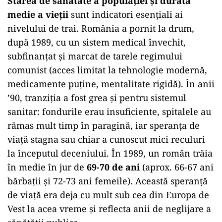
Starea de sănătate a populației și durata
medie a vieții
sunt indicatori esențiali ai
nivelului de trai. România a pornit la drum,
după 1989, cu un sistem medical învechit,
subfinanțat și marcat de tarele regimului
comunist (acces limitat la tehnologie modernă,
medicamente puține, mentalitate rigidă). În anii
’90, tranziția a fost grea și pentru sistemul
sanitar: fondurile erau insuficiente, spitalele au
rămas mult timp în paragină, iar speranța de
viață stagna sau chiar a cunoscut mici reculuri
la începutul deceniului. În 1989, un român trăia
în medie în jur de
69-70 de ani
(aprox. 66-67 ani
bărbații și 72-73 ani femeile). Această speranță
de viață era deja cu mult sub cea din Europa de
Vest la acea vreme și reflecta anii de neglijare a