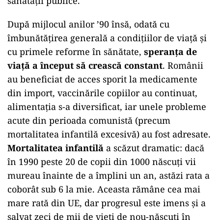
sănătății publice.
După mijlocul anilor ’90 însă, odată cu
îmbunătățirea generală a condițiilor de viață și
cu primele reforme în sănătate,
speranța de
viață a început să crească constant
. Românii
au beneficiat de acces sporit la medicamente
din import, vaccinările copiilor au continuat,
alimentația s-a diversificat, iar unele probleme
acute din perioada comunistă (precum
mortalitatea infantilă excesivă) au fost adresate.
Mortalitatea infantilă
a scăzut dramatic: dacă
în 1990 peste 20 de copii din 1000 născuți vii
mureau înainte de a împlini un an, astăzi rata a
coborât sub 6 la mie. Aceasta rămâne cea mai
mare rată din UE, dar progresul este imens și a
salvat zeci de mii de vieți de nou-născuți în