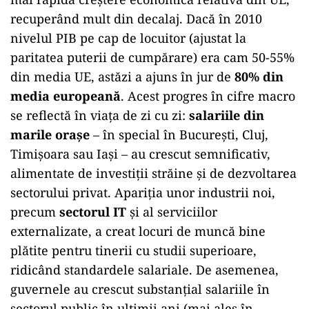
recuperând mult din decalaj. Dacă în 2010
nivelul PIB pe cap de locuitor (ajustat la
paritatea puterii de cumpărare) era cam 50-55%
din media UE, astăzi a ajuns în jur de
80% din
media europeană
. Acest progres în cifre macro
se reflectă în viața de zi cu zi:
salariile din
marile orașe
– în special în București, Cluj,
Timișoara sau Iași – au crescut semnificativ,
alimentate de investiții străine și de dezvoltarea
sectorului privat. Apariția unor industrii noi,
precum
sectorul IT
și al serviciilor
externalizate, a creat locuri de muncă bine
plătite pentru tinerii cu studii superioare,
ridicând standardele salariale. De asemenea,
guvernele au crescut substanțial salariile în
sectorul public în ultimii ani (mai ales în