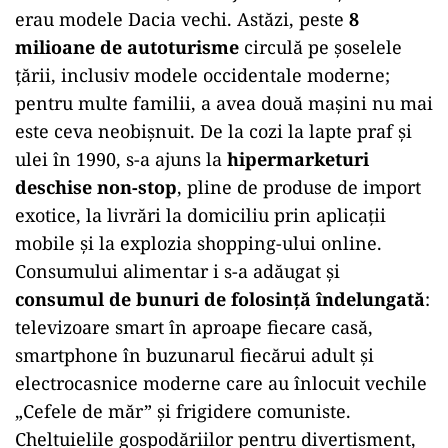
erau modele Dacia vechi. Astăzi, peste
8
milioane de autoturisme
circulă pe șoselele
țării, inclusiv modele occidentale moderne;
pentru multe familii, a avea două mașini nu mai
este ceva neobișnuit. De la cozi la lapte praf și
ulei în 1990, s-a ajuns la
hipermarketuri
deschise non-stop
, pline de produse de import
exotice, la livrări la domiciliu prin aplicații
mobile și la explozia shopping-ului online.
Consumului alimentar i s-a adăugat și
consumul de bunuri de folosință îndelungată
:
televizoare smart în aproape fiecare casă,
smartphone în buzunarul fiecărui adult și
electrocasnice moderne care au înlocuit vechile
„Cefele de măr” și frigidere comuniste.
Cheltuielile gospodăriilor pentru divertisment,