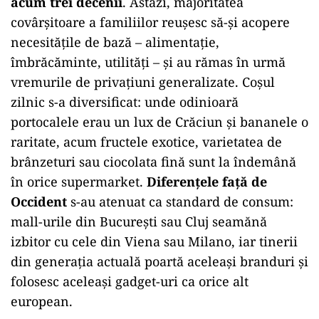
acum trei decenii
. Astăzi, majoritatea
covârșitoare a familiilor reușesc să-și acopere
necesitățile de bază – alimentație,
îmbrăcăminte, utilități – și au rămas în urmă
vremurile de privațiuni generalizate. Coșul
zilnic s-a diversificat: unde odinioară
portocalele erau un lux de Crăciun și bananele o
raritate, acum fructele exotice, varietatea de
brânzeturi sau ciocolata fină sunt la îndemână
în orice supermarket.
Diferențele față de
Occident
s-au atenuat ca standard de consum:
mall-urile din București sau Cluj seamănă
izbitor cu cele din Viena sau Milano, iar tinerii
din generația actuală poartă aceleași branduri și
folosesc aceleași gadget-uri ca orice alt
european.