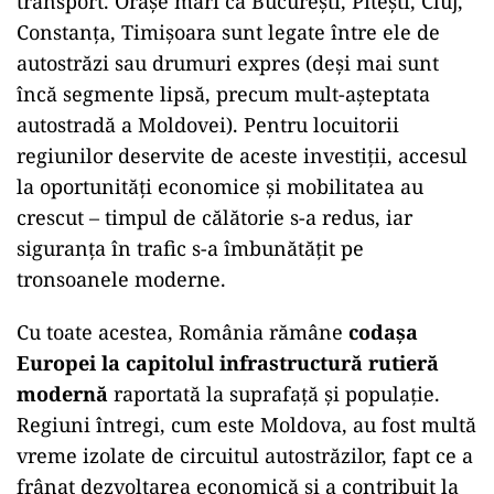
transport. Orașe mari ca București, Pitești, Cluj,
Constanța, Timișoara sunt legate între ele de
autostrăzi sau drumuri expres (deși mai sunt
încă segmente lipsă, precum mult-așteptata
autostradă a Moldovei). Pentru locuitorii
regiunilor deservite de aceste investiții, accesul
la oportunități economice și mobilitatea au
crescut – timpul de călătorie s-a redus, iar
siguranța în trafic s-a îmbunătățit pe
tronsoanele moderne.
Cu toate acestea, România rămâne
codașa
Europei la capitolul infrastructură rutieră
modernă
raportată la suprafață și populație.
Regiuni întregi, cum este Moldova, au fost multă
vreme izolate de circuitul autostrăzilor, fapt ce a
frânat dezvoltarea economică și a contribuit la