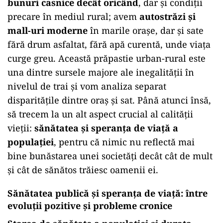
bunuri casnice decât oricând
, dar și condiții
precare în mediul rural; avem
autostrăzi și
mall-uri moderne
în marile orașe, dar și sate
fără drum asfaltat, fără apă curentă, unde viața
curge greu. Această prăpastie urban-rural este
una dintre sursele majore ale inegalității în
nivelul de trai și vom analiza separat
disparitățile dintre oraș și sat. Până atunci însă,
să trecem la un alt aspect crucial al calității
vieții:
sănătatea și speranța de viață a
populației
, pentru că nimic nu reflectă mai
bine bunăstarea unei societăți decât cât de mult
și cât de sănătos trăiesc oamenii ei.
Sănătatea publică și speranța de viață: între
evoluții pozitive și probleme cronice