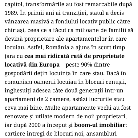
capitol, transformările au fost remarcabile după
1989. În primii ani ai tranziției, statul a decis
vânzarea masivă a fondului locativ public către
chiriași, ceea ce a făcut ca milioane de familii să
devină proprietare ale apartamentelor în care
locuiau. Astfel, România a ajuns în scurt timp
țara cu
cea mai ridicată rată de proprietate
locativă din Europa
– peste 90% dintre
gospodării dețin locuința în care stau. Dacă în
comunism oamenii locuiau în blocuri cenușii,
înghesuiți adesea câte două generații într-un
apartament de 2 camere, astăzi lucrurile stau
ceva mai bine. Multe apartamente vechi au fost
renovate și utilate modern de noii proprietari,
iar după 2000 a început și
boom-ul imobiliar
:
cartiere întregi de blocuri noi, ansambluri