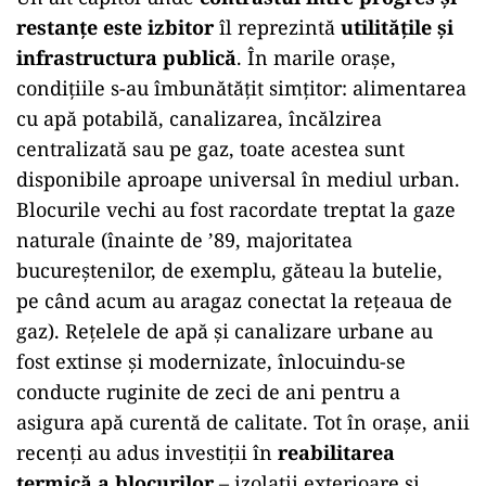
restanțe este izbitor
îl reprezintă
utilitățile și
infrastructura publică
. În marile orașe,
condițiile s-au îmbunătățit simțitor: alimentarea
cu apă potabilă, canalizarea, încălzirea
centralizată sau pe gaz, toate acestea sunt
disponibile aproape universal în mediul urban.
Blocurile vechi au fost racordate treptat la gaze
naturale (înainte de ’89, majoritatea
bucureștenilor, de exemplu, găteau la butelie,
pe când acum au aragaz conectat la rețeaua de
gaz). Rețelele de apă și canalizare urbane au
fost extinse și modernizate, înlocuindu-se
conducte ruginite de zeci de ani pentru a
asigura apă curentă de calitate. Tot în orașe, anii
recenți au adus investiții în
reabilitarea
termică a blocurilor
– izolații exterioare și