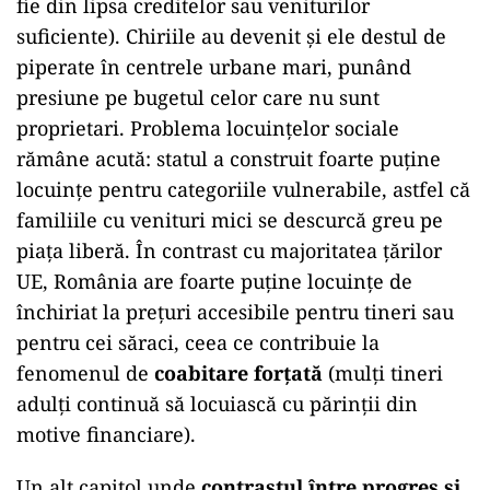
fie din lipsa creditelor sau veniturilor
suficiente). Chiriile au devenit și ele destul de
piperate în centrele urbane mari, punând
presiune pe bugetul celor care nu sunt
proprietari. Problema locuințelor sociale
rămâne acută: statul a construit foarte puține
locuințe pentru categoriile vulnerabile, astfel că
familiile cu venituri mici se descurcă greu pe
piața liberă. În contrast cu majoritatea țărilor
UE, România are foarte puține locuințe de
închiriat la prețuri accesibile pentru tineri sau
pentru cei săraci, ceea ce contribuie la
fenomenul de
coabitare forțată
(mulți tineri
adulți continuă să locuiască cu părinții din
motive financiare).
Un alt capitol unde
contrastul între progres și