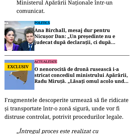
Ministerul Apărării Naționale într-un
comunicat.
POLITICĂ
Ana Birchall, mesaj dur pentru
Nicușor Dan: „Un președinte nu e
judecat după declarații, ci după
decizii”
ACTUALITATE
EXCLUSIV
O nenorocită de dronă rusească i-a
stricat concediul ministrului Apărării,
Radu Miruță. „Lăsați omul acolo unde
e!”
Fragmentele descoperite urmează să fie ridicate
și transportate într-o zonă sigură, unde vor fi
distruse controlat, potrivit procedurilor legale.
„
Întregul proces este realizat cu