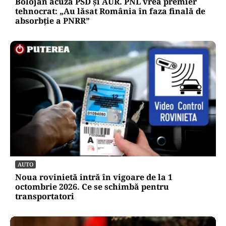
Bolojan acuză PSD și AUR. PNL vrea premier
tehnocrat: „Au lăsat România în faza finală de
absorbţie a PNRR”
AUTO
Noua rovinietă intră în vigoare de la 1
octombrie 2026. Ce se schimbă pentru
transportatori