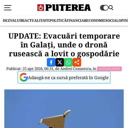
DEZVALUIRI
ACTUALITATE
POLITICĂ
FINANCIAR
ECONOMIE
SOCIAL
OPIN
UPDATE: Evacuări temporare
în Galați, unde o dronă
rusească a lovit o gospodărie
Publicat: 25 apr. 2026, 06:31, de
Andrei Ceausescu
, în
ACTUALITATE
Adaugă-ne ca sursă preferată în Google