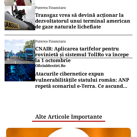
Puterea Financiara
Transgaz vrea să devină acționar la
dezvoltatorul unui terminal american
de gaze naturale lichefiate
Puterea Financiara
CNAIR: Aplicarea tarifelor pentru
rovinietă și sistemul TollRo va începe
la 1 octombrie
Oficiuldestiri.ro
Atacurile cibernetice expun
vulnerabilitățile statului român: ANP
repetă scenariul e‑Terra. Ce ascund
comunicările oficiale și cine răspunde
pentru mentenanța IT a instituțiilor
publice
Alte Articole Importante