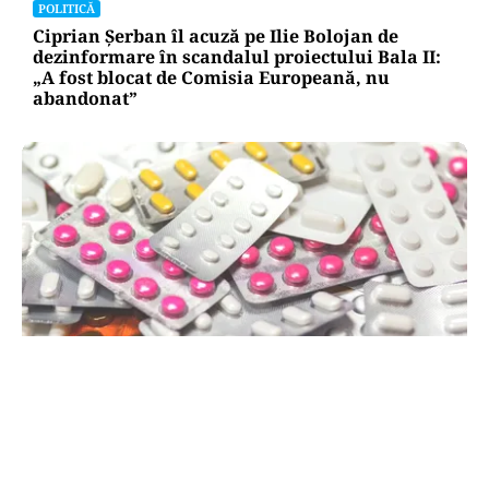
POLITICĂ
Ciprian Șerban îl acuză pe Ilie Bolojan de
dezinformare în scandalul proiectului Bala II:
„A fost blocat de Comisia Europeană, nu
abandonat”
SĂNĂTATE
Mesajul Agenției Naționale a Medicamentului:
De ce au fost blocate temporar la vânzare
Colebil și Panzcebil