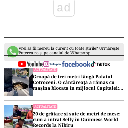
ad
Vrei să fii mereu la curent cu toate știrile? Urmărește
Puterea.ro și pe canalul de WhatsApp
ACTUALITATE
Groapă de trei metri lângă Palatul
Cotroceni. O cântăreață a rămas cu
mașina blocata în mijlocul Capitalei:
„Am căzut în groapa asta”
ACTUALITATE
20 de grătare și sute de metri de mese:
cum a intrat Selly în Guinness World
Records la Nibiru