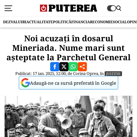
DEZVALUIRI
ACTUALITATE
POLITICĂ
FINANCIAR
ECONOMIE
SOCIAL
OPIN
Noi acuzați în dosarul
Mineriada. Nume mari sunt
așteptate la Parchetul General
Publicat: 17 ian. 2025, 12:00, de
Corina Oprea
, în
JUSTITIE
Adaugă-ne ca sursă preferată în Google