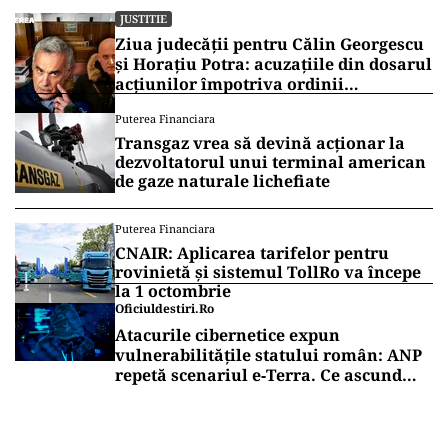
JUSTITIE
Ziua judecății pentru Călin Georgescu
și Horațiu Potra: acuzațiile din dosarul
acțiunilor împotriva ordinii
constituționale, pe masa judecătorilor
Puterea Financiara
de la Înalta Curte
Transgaz vrea să devină acționar la
dezvoltatorul unui terminal american
de gaze naturale lichefiate
Puterea Financiara
CNAIR: Aplicarea tarifelor pentru
rovinietă și sistemul TollRo va începe
la 1 octombrie
Oficiuldestiri.ro
Atacurile cibernetice expun
vulnerabilitățile statului român: ANP
repetă scenariul e‑Terra. Ce ascund
comunicările oficiale și cine răspunde
pentru mentenanța IT a instituțiilor
publice