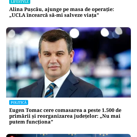
LIFESTYLE
Alina Pușcău, ajunge pe masa de operație:
„UCLA încearcă să-mi salveze viața”
POLITICĂ
Eugen Tomac cere comasarea a peste 1.500 de
primării și reorganizarea județelor: „Nu mai
putem funcționa”