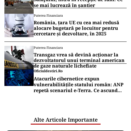
se mai lucrează în șantier
Puterea Financiara
România, țara UE cu cea mai redusă
alocare bugetară pe locuitor pentru
cercetare și dezvoltare, în 2025
Puterea Financiara
Transgaz vrea să devină acționar la
dezvoltatorul unui terminal american
de gaze naturale lichefiate
Oficiuldestiri.ro
Atacurile cibernetice expun
vulnerabilitățile statului român: ANP
repetă scenariul e‑Terra. Ce ascund
comunicările oficiale și cine răspunde
pentru mentenanța IT a instituțiilor
publice
Alte Articole Importante