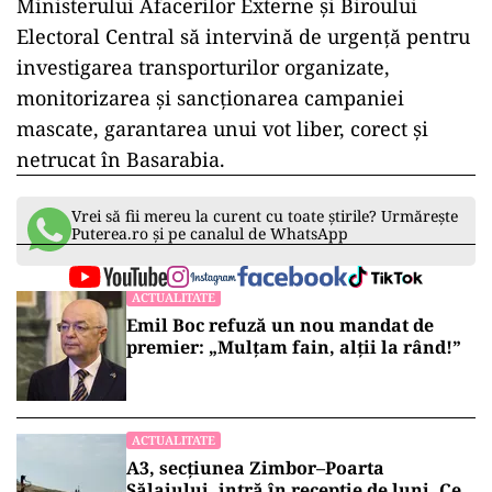
Ministerului Afacerilor Externe și Biroului
Electoral Central să intervină de urgență pentru
investigarea transporturilor organizate,
monitorizarea și sancționarea campaniei
mascate, garantarea unui vot liber, corect și
netrucat în Basarabia.
Vrei să fii mereu la curent cu toate știrile? Urmărește
Puterea.ro și pe canalul de WhatsApp
ACTUALITATE
Emil Boc refuză un nou mandat de
premier: „Mulțam fain, alții la rând!”
ACTUALITATE
A3, secțiunea Zimbor–Poarta
Sălajului, intră în recepție de luni. Ce