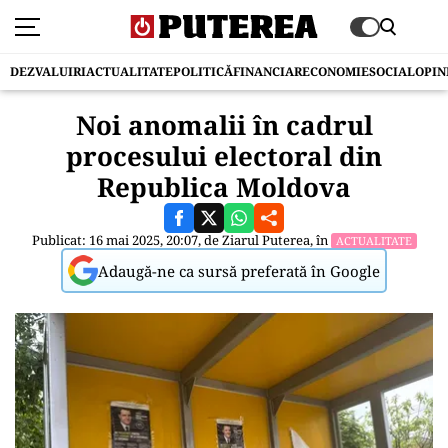
DEZVALUIRI
ACTUALITATE
POLITICĂ
FINANCIAR
ECONOMIE
SOCIAL
OPIN
Noi anomalii în cadrul
procesului electoral din
Republica Moldova
Publicat: 16 mai 2025, 20:07, de
Ziarul Puterea
, în
ACTUALITATE
Adaugă-ne ca sursă preferată în Google