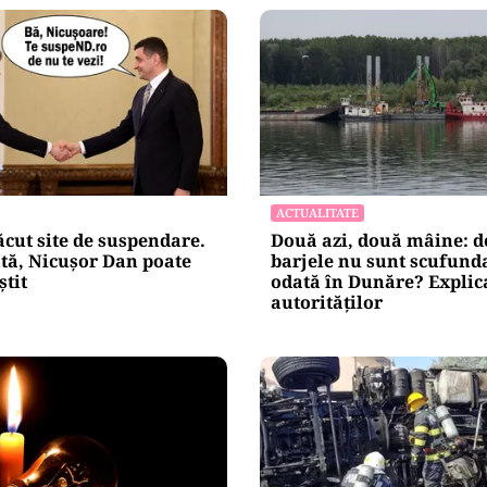
ACTUALITATE
ăcut site de suspendare.
Două azi, două mâine: d
ă, Nicușor Dan poate
barjele nu sunt scufunda
știt
odată în Dunăre? Explic
autorităților