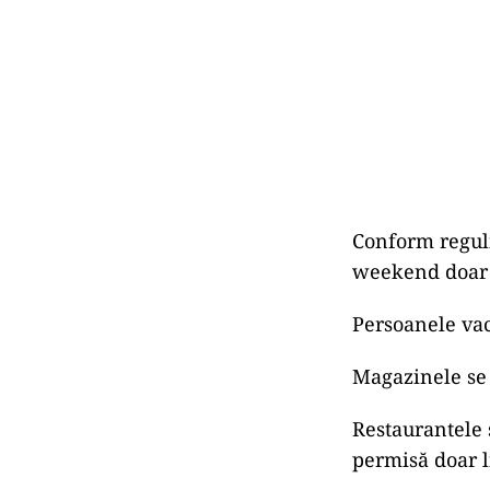
Conform reguli
weekend doar d
Persoanele vacc
Magazinele se 
Restaurantele ș
permisă doar l