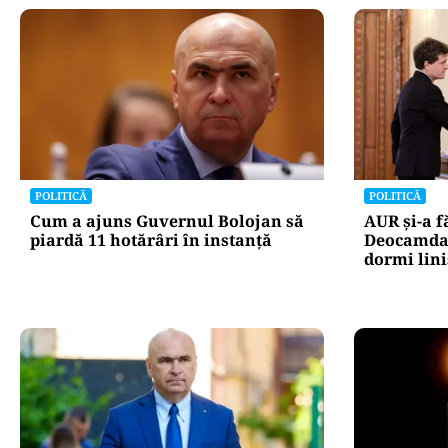
POLITICĂ
POLITICĂ
Cum a ajuns Guvernul Bolojan să
AUR și-a f
piardă 11 hotărâri în instanță
Deocamdat
dormi lini