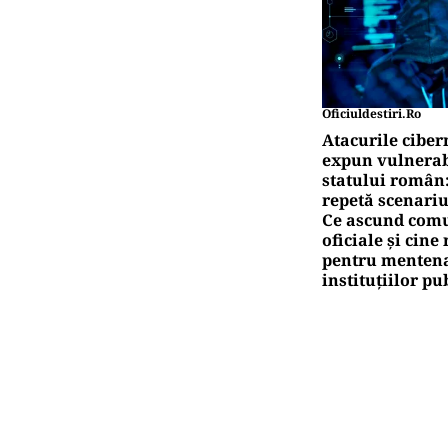
Oficiuldestiri.ro
Atacurile ciber
expun vulnerabi
statului român
repetă scenariu
Ce ascund comu
oficiale și cin
pentru mentena
instituțiilor pu