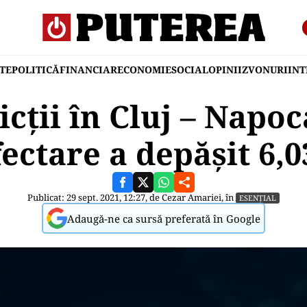
TE
POLITICĂ
FINANCIAR
ECONOMIE
SOCIAL
OPINII
ZVONURI
IN
icții în Cluj – Napoc
fectare a depășit 6,
Publicat: 29 sept. 2021, 12:27, de
Cezar Amariei
, în
ESENȚIAL
Adaugă-ne ca sursă preferată în Google