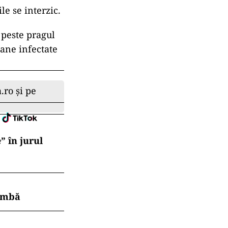
le se interzic.
e peste pragul
oane infectate
.ro și pe
” în jurul
himbă