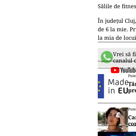
Sălile de fitne
În județul Cluj
de 6 la mie. Pr
la mia de locuit
Vrei să f
canalul
Pute
Ță
pr
Pute
Ca
co