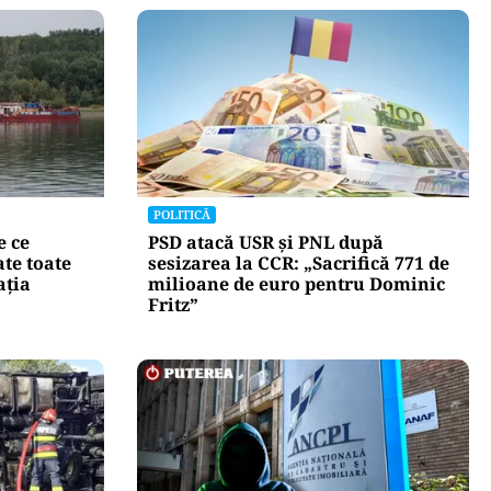
POLITICĂ
e ce
PSD atacă USR și PNL după
te toate
sesizarea la CCR: „Sacrifică 771 de
ația
milioane de euro pentru Dominic
Fritz”