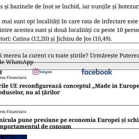
ss și bazinele de înot se închid, iar nunțile și botezuri
, mai sunt opt localități în care rata de infectare est
intre acestea sunt și două localități cu peste 10 pers
ori: Catina (12,20) și Jichisu de Jos (10,49).
ii mereu la curent cu toate știrile? Urmărește Puterea
 de WhatsApp
rea Financiara
rile UE reconfigurează conceptul „Made in Europe
oduselor, nu al țărilor
rea Financiara
nicula pune presiune pe economia Europei și sc
mportamentul de consum