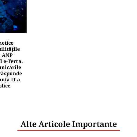
netice
litățile
: ANP
l e‑Terra.
nicările
e răspunde
nța IT a
blice
Alte Articole Importante