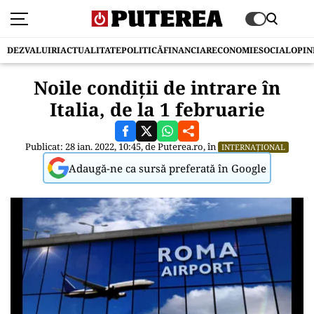
DEZVALUIRI
ACTUALITATE
POLITICĂ
FINANCIAR
ECONOMIE
SOCIAL
OPIN
Noile condiții de intrare în
Italia, de la 1 februarie
Publicat: 28 ian. 2022, 10:45, de
Puterea.ro
, în
INTERNAȚIONAL
Adaugă-ne ca sursă preferată în Google