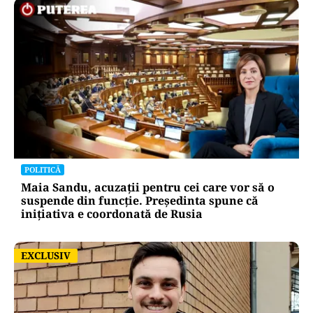
POLITICĂ
Maia Sandu, acuzații pentru cei care vor să o
suspende din funcție. Președinta spune că
inițiativa e coordonată de Rusia
EXCLUSIV
EXCLUSIV