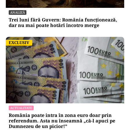
ANALIZĂ
Trei luni fără Guvern: România funcționează,
dar nu mai poate hotărî încotro merge
EXCLUSIV
EXCLUSIV
ACTUALITATE
România poate intra în zona euro doar prin
referendum. Asta nu înseamnă „că-l apuci pe
Dumnezeu de un picior!”