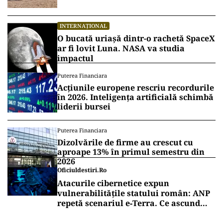
INTERNAȚIONAL
O bucată uriașă dintr-o rachetă SpaceX
ar fi lovit Luna. NASA va studia
impactul
Puterea Financiara
Acțiunile europene rescriu recordurile
în 2026. Inteligența artificială schimbă
liderii bursei
Puterea Financiara
Dizolvările de firme au crescut cu
aproape 13% în primul semestru din
2026
Oficiuldestiri.ro
Atacurile cibernetice expun
vulnerabilitățile statului român: ANP
repetă scenariul e‑Terra. Ce ascund
comunicările oficiale și cine răspunde