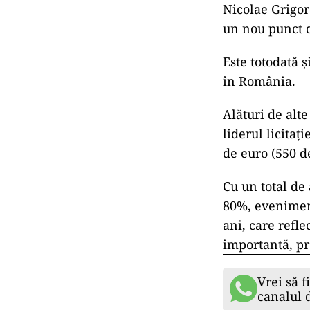
Nicolae Grigor
un nou punct d
Este totodată ș
în România.
Alături de alte
liderul licita
de euro (550 d
Cu un total de
80%, eveniment
ani, care refle
importantă, pr
Vrei să f
canalul