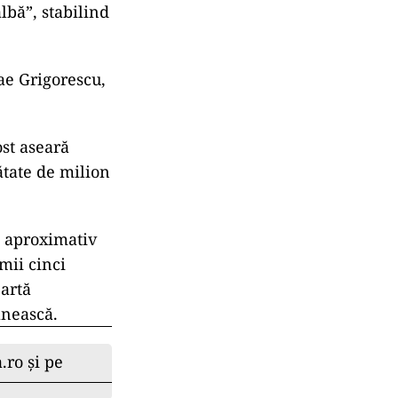
lbă”, stabilind
lae Grigorescu,
ost aseară
ătate de milion
e aproximativ
mii cinci
 artă
ânească.
.ro și pe