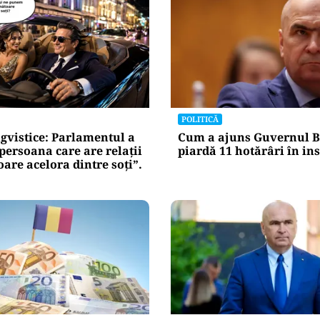
POLITICĂ
gvistice: Parlamentul a
Cum a ajuns Guvernul B
„persoana care are relații
piardă 11 hotărâri în in
re acelora dintre soți”.