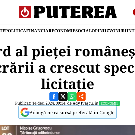
TE
POLITICĂ
FINANCIAR
ECONOMIE
SOCIAL
OPINII
ZVONURI
IN
d al pieţei româneşt
crării a crescut spec
licitaţie
Publicat: 14 dec. 2024, 09:34, de
Ady Ivașcu
, în
ECONOMIE
Adaugă-ne ca sursă preferată în Google