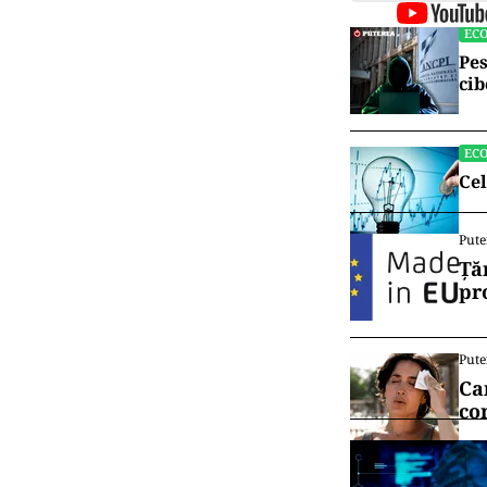
EC
Pes
cib
EC
Cel
Pute
Ță
pr
Pute
Ca
co