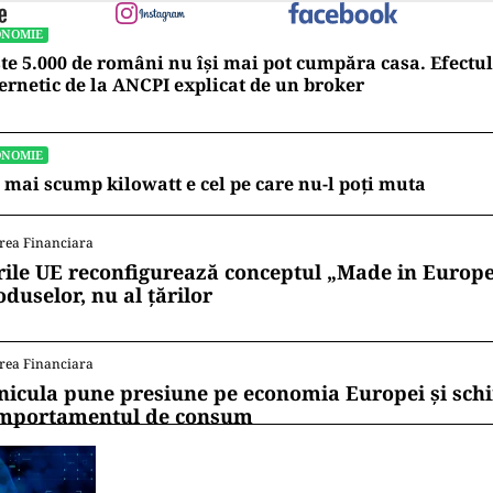
ONOMIE
te 5.000 de români nu își mai pot cumpăra casa. Efectul
ernetic de la ANCPI explicat de un broker
ONOMIE
 mai scump kilowatt e cel pe care nu-l poți muta
rea Financiara
rile UE reconfigurează conceptul „Made in Europe
oduselor, nu al țărilor
rea Financiara
nicula pune presiune pe economia Europei și sc
mportamentul de consum