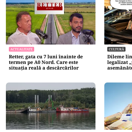
ACTUALITATE
CULTURĂ
Retter, gata cu 7 luni înainte de
Dileme lin
termen pe A0 Nord. Care este
legalizat 
situația reală a descărcărilor
asemănătoa