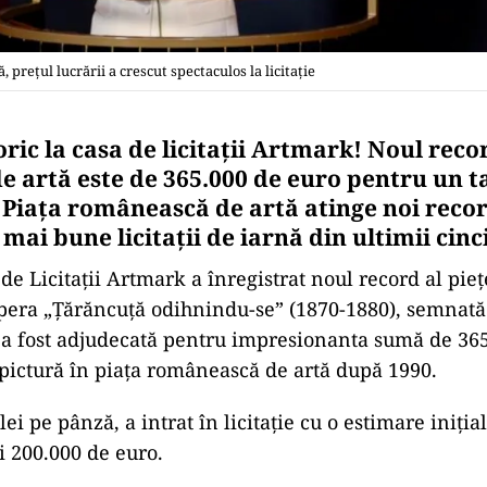
 preţul lucrării a crescut spectaculos la licitaţie
ic la casa de licitaţii Artmark! Noul recor
e artă este de 365.000 de euro pentru un t
 Piața românească de artă atinge noi recor
 mai bune licitații de iarnă din ultimii cinci
 de Licitații Artmark a înregistrat noul record al pie
opera „Țărăncuță odihnindu-se” (1870-1880), semnată
 a fost adjudecată pentru impresionanta sumă de 36
pictură în piața românească de artă după 1990.
ei pe pânză, a intrat în licitație cu o estimare iniția
i 200.000 de euro.