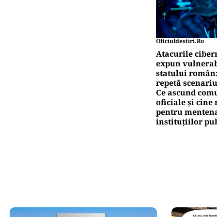
Oficiuldestiri.ro
Atacurile ciber
expun vulnerabi
statului român
repetă scenariu
Ce ascund comu
oficiale și cin
pentru mentena
instituțiilor pu