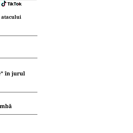
 atacului
” în jurul
himbă