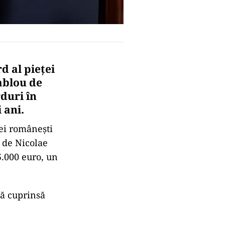
d al pieței
ablou de
duri în
 ani.
ței românești
 de Nicolae
5.000 euro, un
lă cuprinsă