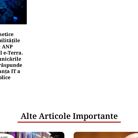
netice
litățile
: ANP
l e‑Terra.
nicările
e răspunde
nța IT a
blice
Alte Articole Importante