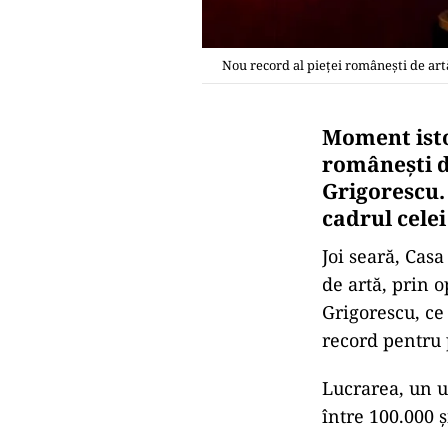
Nou record al pieţei româneşti de artă,
Moment istor
româneşti d
Grigorescu.
cadrul celei
Joi seară, Casa
de artă, prin 
Grigorescu, ce
record pentru 
Lucrarea, un ul
între 100.000 ș