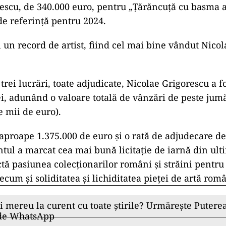
escu, de 340.000 euro, pentru „Țărăncuță cu basma a
e referință pentru 2024.
i un record de artist, fiind cel mai bine vândut Nico
 trei lucrări, toate adjudicate, Nicolae Grigorescu a f
ției, adunând o valoare totală de vânzări de peste jum
e mii de euro).
 aproape 1.375.000 de euro și o rată de adjudecare d
ul a marcat cea mai bună licitație de iarnă din ulti
ctă pasiunea colecționarilor români și străini pentru
ecum și soliditatea și lichiditatea pieței de artă rom
ii mereu la curent cu toate știrile? Urmărește Puterea
 de WhatsApp