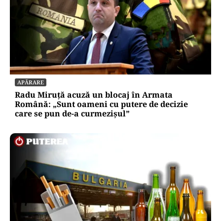
APĂRARE
Radu Miruță acuză un blocaj în Armata
Română: „Sunt oameni cu putere de decizie
care se pun de-a curmezișul”