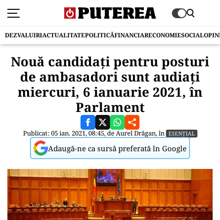
DEZVALUIRI
ACTUALITATE
POLITICĂ
FINANCIAR
ECONOMIE
SOCIAL
OPIN
Nouă candidați pentru posturi
de ambasadori sunt audiați
miercuri, 6 ianuarie 2021, în
Parlament
Publicat: 05 ian. 2021, 08:45, de
Aurel Drăgan
, în
ESENȚIAL
Adaugă-ne ca sursă preferată în Google