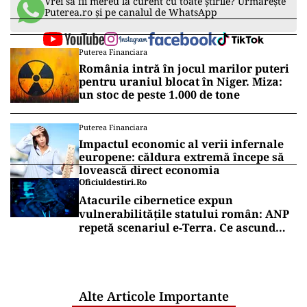
Vrei să fii mereu la curent cu toate știrile? Urmărește
Puterea.ro și pe canalul de WhatsApp
Puterea Financiara
România intră în jocul marilor puteri
pentru uraniul blocat în Niger. Miza:
un stoc de peste 1.000 de tone
Puterea Financiara
Impactul economic al verii infernale
europene: căldura extremă începe să
lovească direct economia
Oficiuldestiri.ro
Atacurile cibernetice expun
vulnerabilitățile statului român: ANP
repetă scenariul e‑Terra. Ce ascund
comunicările oficiale și cine răspunde
pentru mentenanța IT a instituțiilor
publice
Alte Articole Importante