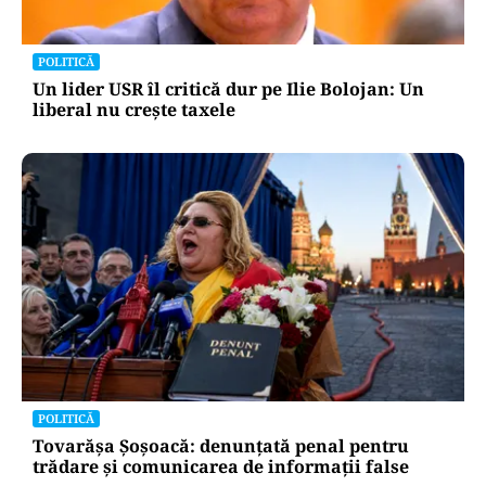
POLITICĂ
Un lider USR îl critică dur pe Ilie Bolojan: Un
liberal nu crește taxele
POLITICĂ
Tovarășa Șoșoacă: denunțată penal pentru
trădare și comunicarea de informații false