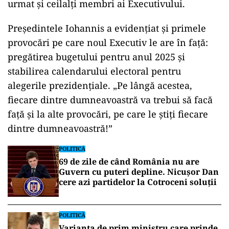
urmat și ceilalți membri ai Executivului.
Președintele Iohannis a evidențiat și primele
provocări pe care noul Executiv le are în față:
pregătirea bugetului pentru anul 2025 și
stabilirea calendarului electoral pentru
alegerile prezidențiale. „Pe lângă acestea,
fiecare dintre dumneavoastră va trebui să facă
față și la alte provocări, pe care le știți fiecare
dintre dumneavoastră!”
POLITICĂ
69 de zile de când România nu are
Guvern cu puteri depline. Nicușor Dan
cere azi partidelor la Cotroceni soluții
POLITICĂ
Varianta de prim ministru care prinde