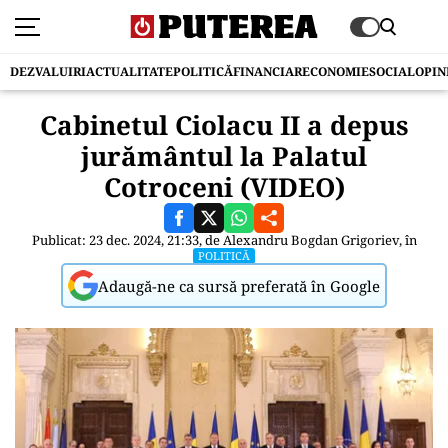
DEZVALUIRI
ACTUALITATE
POLITICĂ
FINANCIAR
ECONOMIE
SOCIAL
OPIN
Cabinetul Ciolacu II a depus
jurământul la Palatul
Cotroceni (VIDEO)
Publicat: 23 dec. 2024, 21:33, de
Alexandru Bogdan Grigoriev
, în
POLITICĂ
Adaugă-ne ca sursă preferată în Google