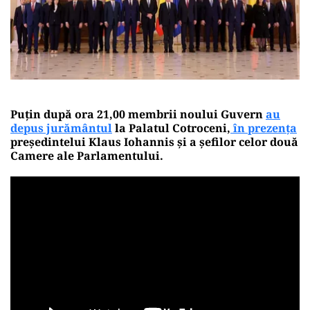
Puțin după ora 21,00 membrii noului Guvern
au
depus jurământul
la Palatul Cotroceni,
în prezența
președintelui Klaus Iohannis și a șefilor celor două
Camere ale Parlamentului.