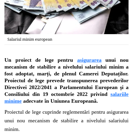
Salariul minim european
Un proiect de lege pentru
asigurarea
unui nou
mecanism de stabilire a nivelului salariului minim a
fost adoptat, marți, de plenul Camerei Deputaților.
Proiectul de lege prevede transpunerea prevederilor
Directivei 2022/2041 a Parlamentului European şi a
Consiliului din 19 octombrie 2022 privind
salariile
minime
adecvate în Uniunea Europeană.
Proiectul de lege cuprinde reglementări pentru asigurarea
unui nou mecanism de stabilire a nivelului salariului
minim.