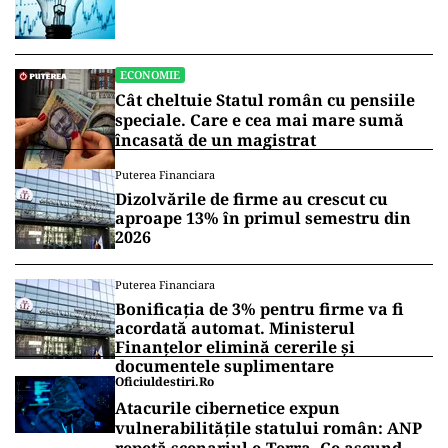
ECONOMIE
Cât cheltuie Statul român cu pensiile
speciale. Care e cea mai mare sumă
încasată de un magistrat
Puterea Financiara
Dizolvările de firme au crescut cu
aproape 13% în primul semestru din
2026
Puterea Financiara
Bonificația de 3% pentru firme va fi
acordată automat. Ministerul
Finanțelor elimină cererile și
documentele suplimentare
Oficiuldestiri.ro
Atacurile cibernetice expun
vulnerabilitățile statului român: ANP