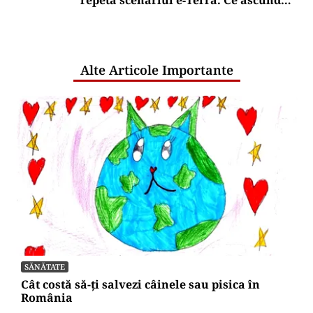
repetă scenariul e‑Terra. Ce ascund
comunicările oficiale și cine răspunde
pentru mentenanța IT a instituțiilor
publice
Alte Articole Importante
SĂNĂTATE
Cât costă să-ți salvezi câinele sau pisica în
România