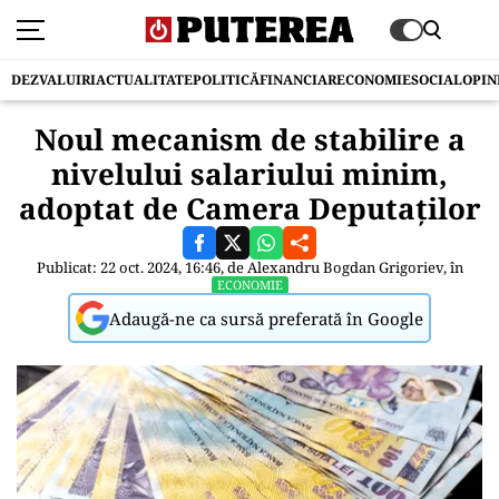
DEZVALUIRI
ACTUALITATE
POLITICĂ
FINANCIAR
ECONOMIE
SOCIAL
OPIN
Noul mecanism de stabilire a
nivelului salariului minim,
adoptat de Camera Deputaților
Publicat: 22 oct. 2024, 16:46, de
Alexandru Bogdan Grigoriev
, în
ECONOMIE
Adaugă-ne ca sursă preferată în Google