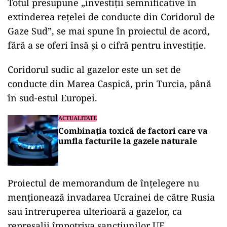
Totul presupune „investiții semnificative în
extinderea rețelei de conducte din Coridorul de
Gaze Sud”, se mai spune în proiectul de acord,
fără a se oferi însă și o cifră pentru investiție.
Coridorul sudic al gazelor este un set de
conducte din Marea Caspică, prin Turcia, până
în sud-estul Europei.
ACTUALITATE
Combinația toxică de factori care va
umfla facturile la gazele naturale
Proiectul de memorandum de înțelegere nu
menționează invadarea Ucrainei de către Rusia
sau întreruperea ulterioară a gazelor, ca
represalii împotriva sancțiunilor UE.