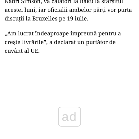
Kadri Simson, va călători la Baku la sfârşitul
acestei luni, iar oficialii ambelor părţi vor purta
discuţii la Bruxelles pe 19 iulie.
„Am lucrat îndeaproape împreună pentru a
crește livrările”, a declarat un purtător de
cuvânt al UE.
ad