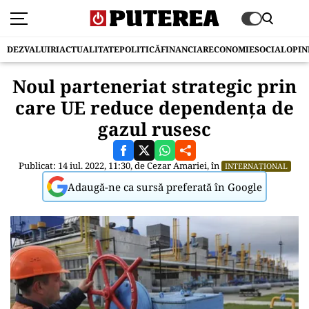
DEZVALUIRI
ACTUALITATE
POLITICĂ
FINANCIAR
ECONOMIE
SOCIAL
OPIN
Noul parteneriat strategic prin
care UE reduce dependența de
gazul rusesc
Publicat: 14 iul. 2022, 11:30, de
Cezar Amariei
, în
INTERNAȚIONAL
Adaugă-ne ca sursă preferată în Google