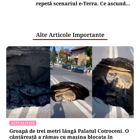
repetă scenariul e‑Terra. Ce ascund
comunicările oficiale și cine răspunde
pentru mentenanța IT a instituțiilor
publice
Alte Articole Importante
ACTUALITATE
Groapă de trei metri lângă Palatul Cotroceni. O
cântăreață a rămas cu mașina blocata în