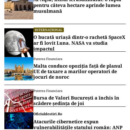
pentru câteva hectare aprinde lumea
musulmană
INTERNAȚIONAL
O bucată uriașă dintr-o rachetă SpaceX
ar fi lovit Luna. NASA va studia
impactul
Puterea Financiara
Malta conduce opoziția față de planul
UE de taxare a marilor operatori de
jocuri de noroc
Puterea Financiara
Bursa de Valori București a închis în
scădere ședința de joi
Oficiuldestiri.ro
Atacurile cibernetice expun
vulnerabilitățile statului român: ANP