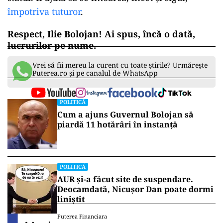
împotriva tuturor
.
Respect, Ilie Bolojan! Ai spus, încă o dată,
lucrurilor pe nume.
Vrei să fii mereu la curent cu toate știrile? Urmărește
Puterea.ro și pe canalul de WhatsApp
POLITICĂ
Cum a ajuns Guvernul Bolojan să
piardă 11 hotărâri în instanță
POLITICĂ
AUR și-a făcut site de suspendare.
Deocamdată, Nicușor Dan poate dormi
liniștit
Puterea Financiara