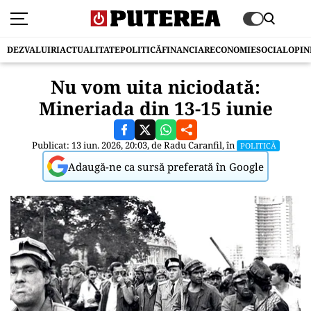
DEZVALUIRI
ACTUALITATE
POLITICĂ
FINANCIAR
ECONOMIE
SOCIAL
OPIN
Nu vom uita niciodată:
Mineriada din 13-15 iunie
Publicat: 13 iun. 2026, 20:03, de
Radu Caranfil
, în
POLITICĂ
Adaugă-ne ca sursă preferată în Google