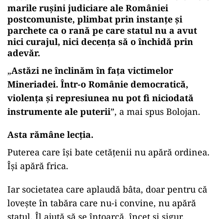
marile rușini judiciare ale României
postcomuniste, plimbat prin instanțe și
parchete ca o rană pe care statul nu a avut
nici curajul, nici decența să o închidă prin
adevăr.
„
Astăzi ne înclinăm în faţa victimelor
Mineriadei. Într-o Românie democratică,
violenţa şi represiunea nu pot fi niciodată
instrumente ale puterii
”, a mai spus Bolojan.
Asta rămâne lecția.
Puterea care își bate cetățenii nu apără ordinea.
Își apără frica.
Iar societatea care aplaudă bâta, doar pentru că
lovește în tabăra care nu-i convine, nu apără
statul. Îl ajută să se întoarcă, încet și sigur,