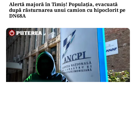
Alertă majoră în Timiș! Populația, evacuată
după răsturnarea unui camion cu hipoclorit pe
DN68A
ECONOMIE
Peste 5.000 de români nu își mai pot cumpăra
casa. Efectul atacului cibernetic de la ANCPI
explicat de un broker