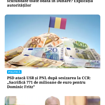
scufundate toate odată în Dunăre? Explicația
autorităților
POLITICĂ
PSD atacă USR și PNL după sesizarea la CCR:
„Sacrifică 771 de milioane de euro pentru
Dominic Fritz”