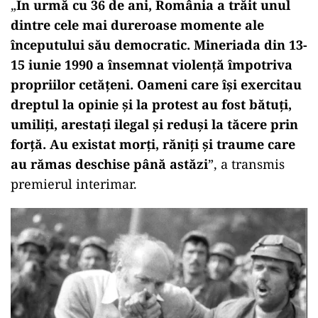
„
În urmă cu 36 de ani, România a trăit unul
dintre cele mai dureroase momente ale
începutului său democratic. Mineriada din 13-
15 iunie 1990 a însemnat violenţă împotriva
propriilor cetăţeni. Oameni care îşi exercitau
dreptul la opinie şi la protest au fost bătuţi,
umiliţi, arestaţi ilegal şi reduşi la tăcere prin
forţă. Au existat morţi, răniţi şi traume care
au rămas deschise până astăzi
”, a transmis
premierul interimar.