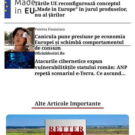
Țările UE reconfigurează conceptul
„Made in Europe” în jurul produselor,
nu al țărilor
Puterea Financiara
Canicula pune presiune pe economia
Europei și schimbă comportamentul
de consum
Oficiuldestiri.ro
Atacurile cibernetice expun
vulnerabilitățile statului român: ANP
repetă scenariul e‑Terra. Ce ascund
comunicările oficiale și cine răspunde
pentru mentenanța IT a instituțiilor
publice
Alte Articole Importante