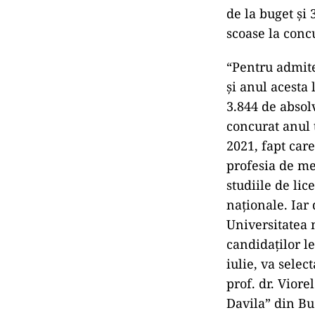
de la buget şi 
scoase la concu
“Pentru admite
şi anul acesta 
3.844 de absol
concurat anul t
2021, fapt care
profesia de me
studiile de li
naţionale. Iar
Universitatea 
candidaţilor l
iulie, va sele
prof. dr. Viore
Davila” din Bu