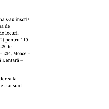
nă s-au înscris
ea de
e locuri,
22) pentru 119
425 de
 – 234, Moaşe –
ă Dentară –
derea la
e stat sunt