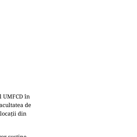
rul UMFCD în
acultatea de
ocaţii din
vor susţine