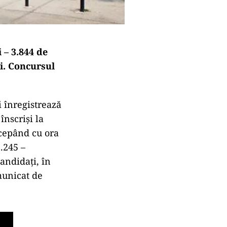
 – 3.844 de
i. Concursul
 înregistrează
nscrişi la
ncepând cu ora
1.245 –
candidaţi, în
municat de