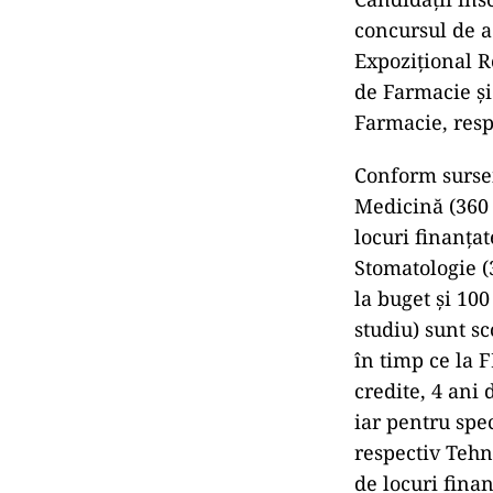
concursul de a
Expoziţional R
de Farmacie şi
Farmacie, resp
Conform sursei
Medicină (360 
locuri finanţat
Stomatologie (3
la buget şi 100
studiu) sunt sc
în timp ce la 
credite, 4 ani 
iar pentru spe
respectiv Tehni
de locuri finan