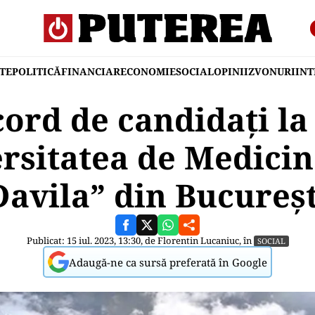
TE
POLITICĂ
FINANCIAR
ECONOMIE
SOCIAL
OPINII
ZVONURI
IN
ord de candidați la
ersitatea de Medicin
Davila” din Bucureşt
Publicat: 15 iul. 2023, 13:30, de
Florentin Lucaniuc
, în
SOCIAL
Adaugă-ne ca sursă preferată în Google