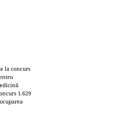
se la concurs
pentru
Medicină
concurs 1.629
u ocuparea