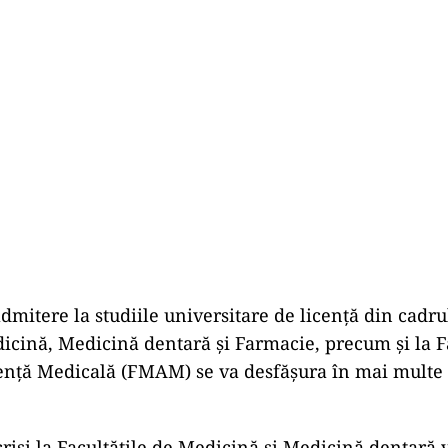
dmitere la studiile universitare de licenţă din cad
cină, Medicină dentară şi Farmacie, precum şi la F
enţă Medicală (FMAM) se va desfăşura în mai multe l
crişi la Facultăţile de Medicină şi Medicină dentară 