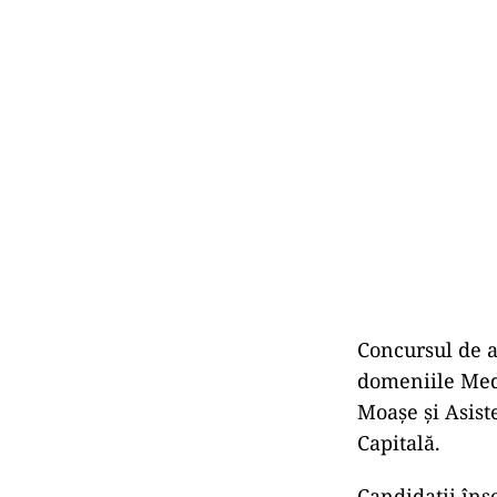
Concursul de a
domeniile Medi
Moaşe şi Asist
Capitală.
Candidaţii îns