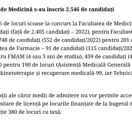
de Medicină s-au înscris 2.546 de candidaţi
5 de locuri scoase la concurs la Facultatea de Medici
daţi (faţă de 2.405 candidaţi – 2022), pentru Facultat
748 de candidaţi (552 de candidaţi/2022) pentru 201 d
tea de Farmacie – 91 de candidaţi (115 candidaţi/20
ntru FMAM (4 sau 3 ani de studiu), 459 de candidaţi (
) pentru 190 de locuri (Asistenţă Medicală Generală
okinetoterapie şi recuperare medicală-99, iar Tehnic
ţii ale căror medii de admitere nu vor permite acce
sitare de licenţă pe locurile finanţate de la bugetul d
ţie 380 de locuri cu taxă.