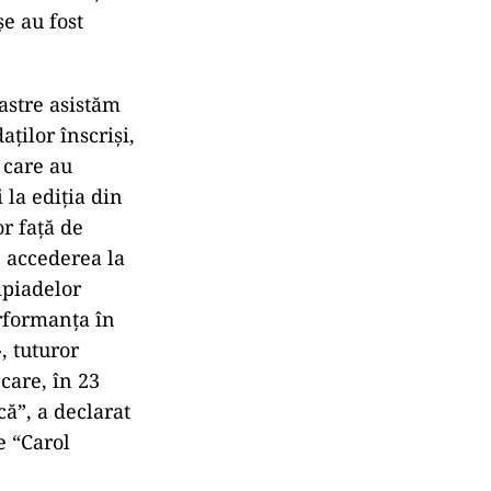
şe au fost
oastre asistăm
ţilor înscrişi,
 care au
 la ediţia din
or faţă de
 accederea la
mpiadelor
erformanţa în
, tuturor
care, în 23
ă”, a declarat
e “Carol