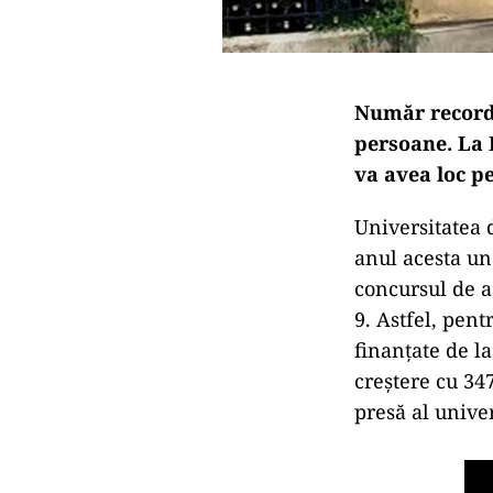
Număr record 
persoane. La 
va avea loc pe
Universitatea 
anul acesta un
concursul de a
9. Astfel, pent
finanţate de la
creştere cu 34
presă al univer