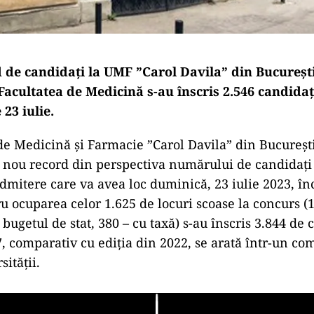
de candidaţi la UMF ”Carol Davila” din Bucureşti
Facultatea de Medicină s-au înscris 2.546 candidaț
 23 iulie.
de Medicină şi Farmacie ”Carol Davila” din Bucureşti
 nou record din perspectiva numărului de candidaţi î
dmitere care va avea loc duminică, 23 iulie 2023, î
ru ocuparea celor 1.625 de locuri scoase la concurs (
 bugetul de stat, 380 – cu taxă) s-au înscris 3.844 de 
7, comparativ cu ediţia din 2022, se arată într-un co
sităţii.
Play