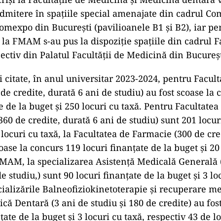
dmitere în spaţiile special amenajate din cadrul Co
omexpo din Bucureşti (pavilioanele B1 şi B2), iar pe
 la FMAM s-au pus la dispoziţie spaţiile din cadrul Fa
ectiv din Palatul Facultăţii de Medicină din Bucureş
 citate, în anul universitar 2023-2024, pentru Facult
de credite, durată 6 ani de studiu) au fost scoase la
e de la buget şi 250 locuri cu taxă. Pentru Facultatea
60 de credite, durată 6 ani de studiu) sunt 201 locur
 locuri cu taxă, la Facultatea de Farmacie (300 de cre
oase la concurs 119 locuri finanţate de la buget şi 20 
FMAM, la specializarea Asistenţă Medicală Generală 
de studiu,) sunt 90 locuri finanţate de la buget şi 3 lo
cializările Balneofiziokinetoterapie şi recuperare me
că Dentară (3 ani de studiu şi 180 de credite) au fos
ţate de la buget şi 3 locuri cu taxă, respectiv 43 de l