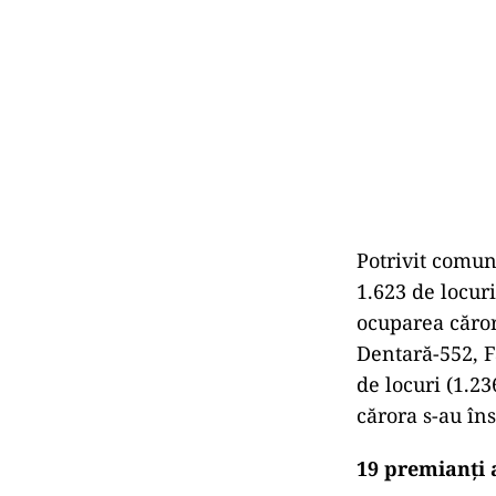
Potrivit comun
1.623 de locuri
ocuparea căror
Dentară-552, F
de locuri (1.23
cărora s-au îns
19 premianţi 