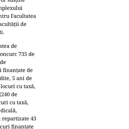
mplexului
ntru Facultatea
cultăţii de
ti.
atea de
 concurc 735 de
 de
i finanţate de
dite, 5 ani de
locuri cu taxă,
(240 de
curi cu taxă,
dicală,
t repartizate 43
ocuri finanţate