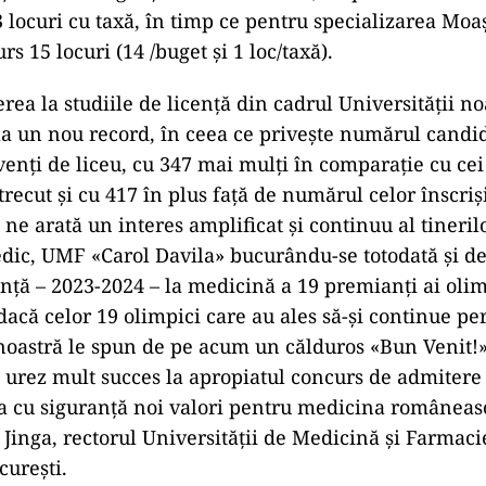
3 locuri cu taxă, în timp ce pentru specializarea Moa
rs 15 locuri (14 /buget şi 1 loc/taxă).
rea la studiile de licenţă din cadrul Universităţii n
la un nou record, în ceea ce priveşte numărul candida
venţi de liceu, cu 347 mai mulţi în comparaţie cu cei
recut şi cu 417 în plus faţă de numărul celor înscrişi
 ne arată un interes amplificat şi continuu al tineril
dic, UMF «Carol Davila» bucurându-se totodată şi de
cenţă – 2023-2024 – la medicină a 19 premianţi ai oli
 dacă celor 19 olimpici care au ales să-şi continue p
noastră le spun de pe acum un călduros «Bun Venit!»
e urez mult succes la apropiatul concurs de admitere 
cta cu siguranţă noi valori pentru medicina româneasc
l Jinga, rectorul Universităţii de Medicină şi Farmaci
cureşti.