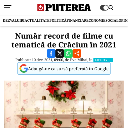
DEZVALUIRI
ACTUALITATE
POLITICĂ
FINANCIAR
ECONOMIE
SOCIAL
OPIN
Număr record de filme cu
tematică de Crăciun în 2021
Publicat: 10 dec. 2021, 09:00, de
Eva Mihai
, în
LIFESTYLE
Adaugă-ne ca sursă preferată în Google