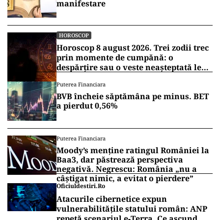
manifestare
HOROSCOP
Horoscop 8 august 2026. Trei zodii trec
prin momente de cumpănă: o
despărțire sau o veste neașteptată le
schimbă planurile
Puterea Financiara
BVB încheie săptămâna pe minus. BET
a pierdut 0,56%
Puterea Financiara
Moody’s menține ratingul României la
Baa3, dar păstrează perspectiva
negativă. Negrescu: România „nu a
câștigat nimic, a evitat o pierdere”
Oficiuldestiri.ro
Atacurile cibernetice expun
vulnerabilitățile statului român: ANP
repetă scenariul e‑Terra. Ce ascund