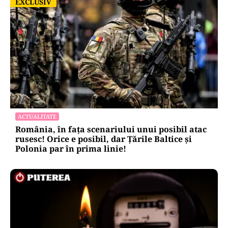
EXCLUSIV
EXCLUSIV
ACTUALITATE
România, în fața scenariului unui posibil atac
rusesc! Orice e posibil, dar Țările Baltice și
Polonia par în prima linie!