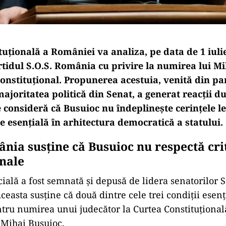
uțională a României va analiza, pe data de 1 iulie
tidul S.O.S. România cu privire la numirea lui M
constituțional. Propunerea acestuia, venită din pa
ajoritatea politică din Senat, a generat reacții d
e consideră că Busuioc nu îndeplinește cerințele l
e esențială în arhitectura democratică a statului.
nia susține că Busuioc nu respectă crit
onale
icială a fost semnată și depusă de lidera senatorilor 
ceasta susține că două dintre cele trei condiții esen
ntru numirea unui judecător la Curtea Constituțional
 Mihai Busuioc.