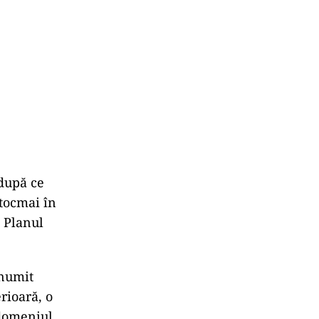
 după ce
 tocmai în
n Planul
 numit
rioară, o
 domeniul