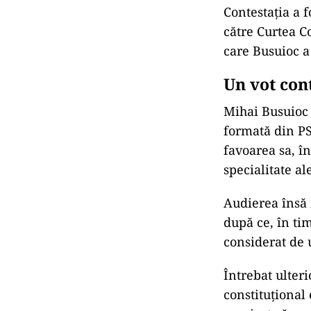
Contestația a f
către Curtea C
care Busuioc a
Un vot con
Mihai Busuioc a
formată din PS
favoarea sa, î
specialitate al
Audierea însă n
după ce, în tim
considerat de 
Întrebat ulteri
constituțional