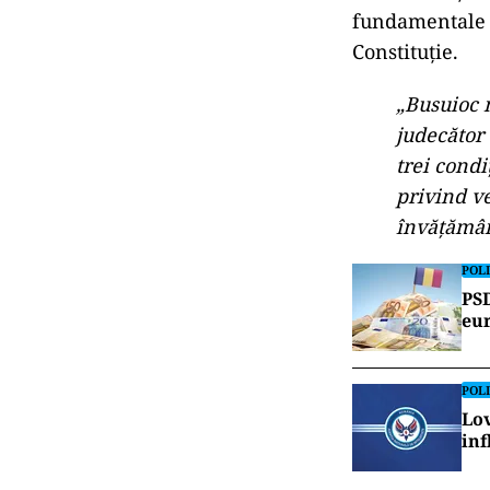
fundamentale p
Constituție.
„Busuioc 
judecător 
trei condi
privind ve
învățământ
POLI
PSD
eur
POLI
Lov
inf