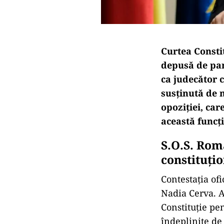
Curtea Constit
depusă de par
ca judecător 
susținută de m
opoziției, car
această funcți
S.O.S. Româ
constituți
Contestația of
Nadia Cerva. A
Constituție pe
îndeplinite de