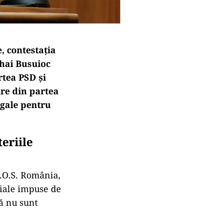
, contestația
ihai Busuioc
rtea PSD și
ure din partea
egale pentru
eriile
S.O.S. România,
țiale impuse de
ă nu sunt