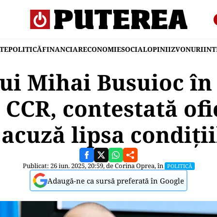
TE
POLITICĂ
FINANCIAR
ECONOMIE
SOCIAL
OPINII
ZVONURI
IN
ui Mihai Busuioc în 
CCR, contestată ofic
cuză lipsa condiții
Publicat: 26 iun. 2025, 20:59, de
Corina Oprea
, în
POLITICĂ
Adaugă-ne ca sursă preferată în Google