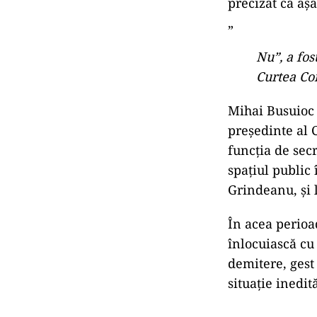
precizat că aș
„
Nu”, a fos
Curtea Con
Mihai Busuioc 
președinte al 
funcția de sec
spațiul public 
Grindeanu, și 
În acea perioa
înlocuiască cu
demitere, gest 
situație inedi