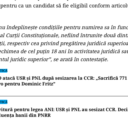
entru ca un candidat să fie eligibil conform articol
nu îndeplineşte condițiile pentru numirea sa în func
al Curții Constituționale, nefiind întrunite două dint
ții, respectiv cea privind pregătirea juridică superioa
chimea de cel puţin 18 ani în activitatea juridică sa
ul juridic superior”, se arată în contestație.
TICĂ
 atacă USR și PNL după sesizarea la CCR: „Sacrifică 771
o pentru Dominic Fritz”
TICĂ
itură pentru legea ANI: USR și PNL au sesizat CCR. Deci
luența banii din PNRR