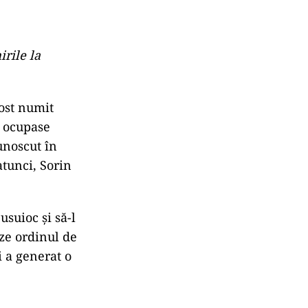
irile la
fost numit
r ocupase
unoscut în
atunci, Sorin
suioc și să-l
ze ordinul de
i a generat o