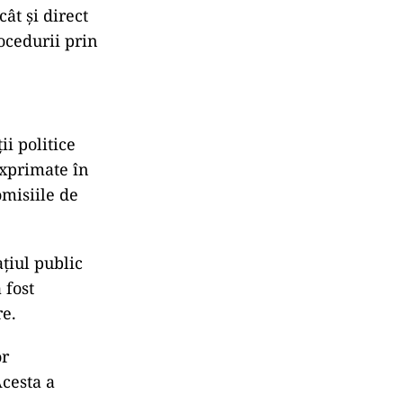
cât și direct
ocedurii prin
ii politice
exprimate în
omisiile de
ațiul public
 fost
re.
or
Acesta a