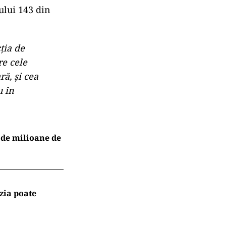
ului 143 din
ția de
re cele
ră, și cea
u în
 de milioane de
zia poate