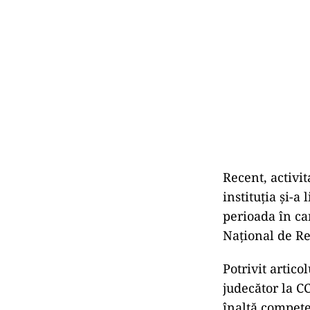
Recent, activit
instituția și-a
perioada în ca
Național de Re
Potrivit artico
judecător la C
înaltă compete