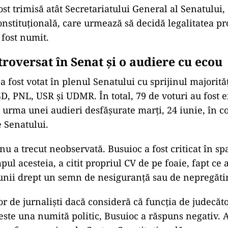
ost trimisă atât Secretariatului General al Senatului, 
onstituțională, care urmează să decidă legalitatea pr
 fost numit.
troversat în Senat și o audiere cu ecou
 fost votat în plenul Senatului cu sprijinul majorităț
D, PNL, USR și UDMR. În total, 79 de voturi au fost 
n urma unei audieri desfășurate marți, 24 iunie, în c
e Senatului.
u a trecut neobservată. Busuioc a fost criticat în sp
pul acesteia, a citit propriul CV de pe foaie, fapt ce a
unii drept un semn de nesiguranță sau de nepregăti
or de jurnaliști dacă consideră că funcția de judecăt
 este una numită politic, Busuioc a răspuns negativ. 