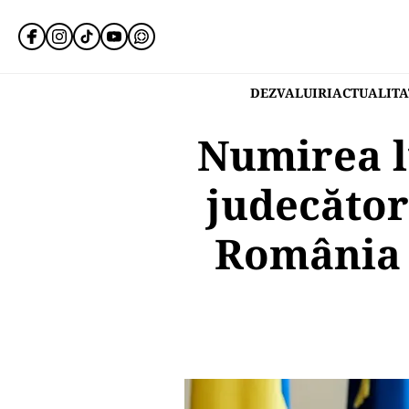
DEZVALUIRI
ACTUALITA
Numirea l
judecător 
România a