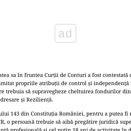
ad
atea sa în fruntea Curții de Conturi a fost contestată
 limitat propriile atribuții de control și independență
re trebuia să supravegheze cheltuirea fondurilor di
dresare și Reziliență.
lului 143 din Constituția României, pentru a putea fi
CR, o persoană trebuie să aibă pregătire juridică supe
nță profesională și cel puțin 18 ani de activitate în