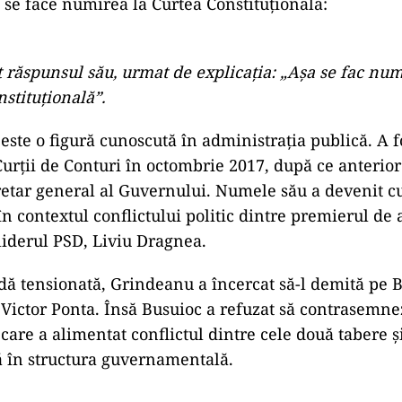
a se face numirea la Curtea Constituțională:
t răspunsul său, urmat de explicația: „Așa se fac num
stituțională”.
este o figură cunoscută în administrația publică. A 
Curții de Conturi în octombrie 2017, după ce anterio
retar general al Guvernului. Numele său a devenit c
în contextul conflictului politic dintre premierul de 
liderul PSD, Liviu Dragnea.
dă tensionată, Grindeanu a încercat să-l demită pe Bu
 Victor Ponta. Însă Busuioc a refuzat să contrasemne
care a alimentat conflictul dintre cele două tabere ș
tă în structura guvernamentală.