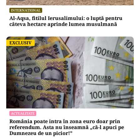
INTERNAȚIONAL
Al-Aqsa, fitilul Ierusalimului: o luptă pentru
câteva hectare aprinde lumea musulmană
EXCLUSIV
EXCLUSIV
ACTUALITATE
România poate intra în zona euro doar prin
referendum. Asta nu înseamnă „că-l apuci pe
Dumnezeu de un picior!”