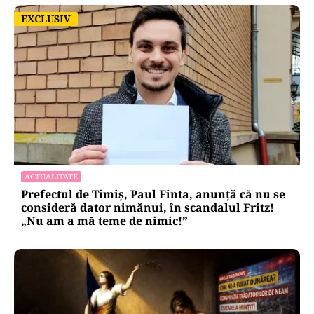
EXCLUSIV
EXCLUSIV
ACTUALITATE
Prefectul de Timiș, Paul Finta, anunță că nu se
consideră dator nimănui, în scandalul Fritz!
„Nu am a mă teme de nimic!”