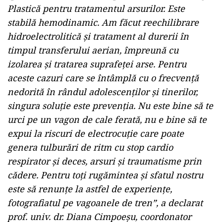
Plastică pentru tratamentul arsurilor. Este
stabilă hemodinamic. Am făcut reechilibrare
hidroelectrolitică şi tratament al durerii în
timpul transferului aerian, împreună cu
izolarea şi tratarea suprafeţei arse. Pentru
aceste cazuri care se întâmplă cu o frecvenţă
nedorită în rândul adolescenţilor şi tinerilor,
singura soluţie este prevenţia. Nu este bine să te
urci pe un vagon de cale ferată, nu e bine să te
expui la riscuri de electrocuţie care poate
genera tulburări de ritm cu stop cardio
respirator şi deces, arsuri şi traumatisme prin
cădere. Pentru toţi rugămintea şi sfatul nostru
este să renunţe la astfel de experienţe,
fotografiatul pe vagoanele de tren”, a declarat
prof. univ. dr. Diana Cimpoeşu, coordonator