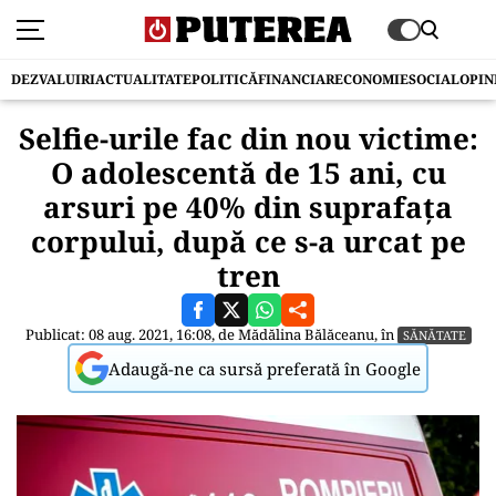
DEZVALUIRI
ACTUALITATE
POLITICĂ
FINANCIAR
ECONOMIE
SOCIAL
OPIN
Selfie-urile fac din nou victime:
O adolescentă de 15 ani, cu
arsuri pe 40% din suprafața
corpului, după ce s-a urcat pe
tren
Publicat: 08 aug. 2021, 16:08, de
Mădălina Bălăceanu
, în
SĂNĂTATE
Adaugă-ne ca sursă preferată în Google