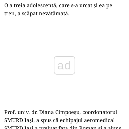
O a treia adolescentă, care s-a urcat şi ea pe
tren, a scăpat nevătămată.
Play
Prof. univ. dr. Diana Cimpoeşu, coordonatorul
SMURD Iaşi, a spus că echipajul aeromedical
SMURD Iaşi a preluat fata din Roman şi a ajuns