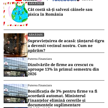
SĂNĂTATE
Cât costă să-ți salvezi câinele sau
pisica în România
SĂNĂTATE
Supraviețuirea de acasă: țânțarul-tigru
a devenit vecinul nostru. Cum ne
apărăm?
Puterea Financiara
Dizolvările de firme au crescut cu
aproape 13% în primul semestru din
2026
Puterea Financiara
Bonificația de 3% pentru firme va fi
acordată automat. Ministerul
Finanțelor elimină cererile și
documentele suplimentare