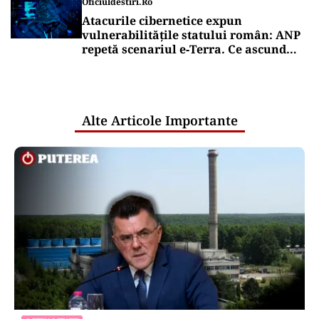
Oficiuldestiri.ro
Atacurile cibernetice expun
vulnerabilitățile statului român: ANP
repetă scenariul e‑Terra. Ce ascund
comunicările oficiale și cine răspunde
pentru mentenanța IT a instituțiilor
publice
Alte Articole Importante