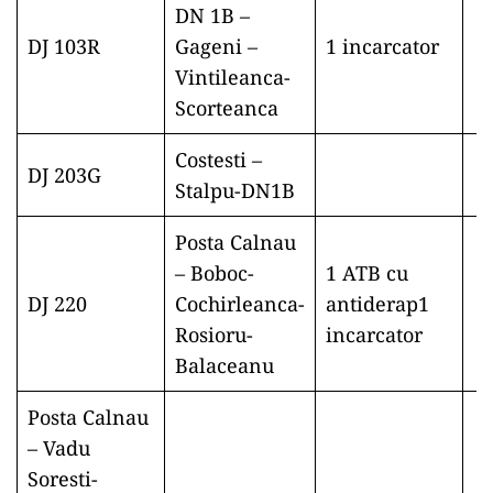
DN 1B –
DJ 103R
Gageni –
1 incarcator
Vintileanca-
Scorteanca
Costesti –
DJ 203G
Stalpu-DN1B
Posta Calnau
– Boboc-
1 ATB cu
DJ 220
Cochirleanca-
antiderap1
Rosioru-
incarcator
Balaceanu
Posta Calnau
– Vadu
Soresti-