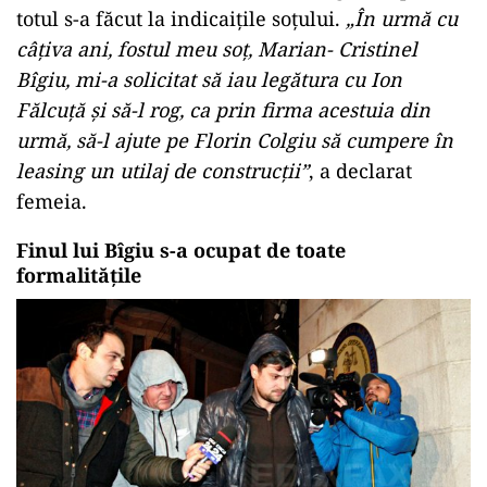
totul s-a făcut la indicaițile soțului.
„În urmă cu
câțiva ani, fostul meu soț, Marian- Cristinel
Bîgiu, mi-a solicitat să iau legătura cu Ion
Fălcuță și să-l rog, ca prin firma acestuia din
urmă, să-l ajute pe Florin Colgiu să cumpere în
leasing un utilaj de construcții”
, a declarat
femeia.
Finul lui Bîgiu s-a ocupat de toate
formalitățile