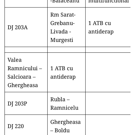
-Bălăceanu
multifunctional
Rm Sarat-
Grebanu-
1 ATB cu
DJ 203A
Livada -
antiderap
Murgesti
Valea
Ramnicului –
1 ATB cu
Salcioara –
antiderap
Ghergheasa
Rubla –
DJ 203P
Ramnicelu
Ghergheasa
DJ 220
– Boldu