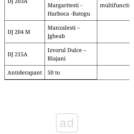
DJ 203A
Margaritesti -
multifunctio
Harboca -Batogu
Manzalesti –
DJ 204 M
Jgheab
Izvorul Dulce –
DJ 215A
Blajani
Antiderapant
50 to
ad