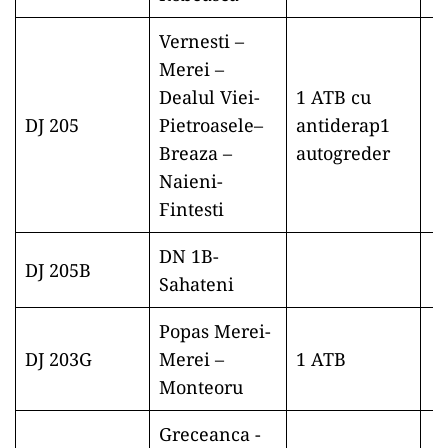
Vernesti –
Merei –
Dealul Viei-
1 ATB cu
DJ 205
Pietroasele–
antiderap1
Breaza –
autogreder
Naieni-
Fintesti
DN 1B-
DJ 205B
Sahateni
Popas Merei-
DJ 203G
Merei –
1 ATB
Monteoru
Greceanca -