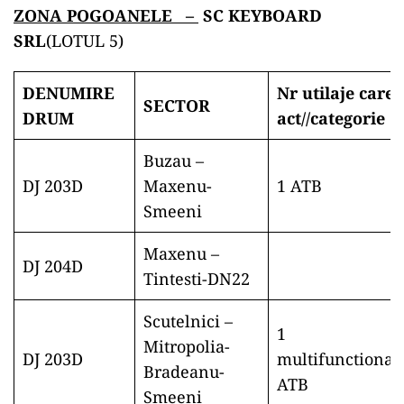
ZONA POGOANELE –
SC KEYBOARD
SRL
(LOTUL 5)
DENUMIRE
Nr utilaje care
SECTOR
DRUM
act//
categorie
Buzau –
DJ 203D
Maxenu-
1 ATB
Smeeni
Maxenu –
DJ 204D
Tintesti-DN22
Scutelnici –
1
Mitropolia-
DJ 203D
multifunctional
Bradeanu-
ATB
Smeeni