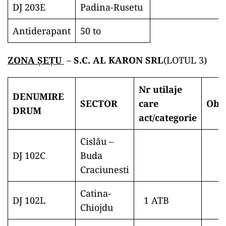
DJ 203E
Padina-Rusetu
Antiderapant
50 to
ZONA ŞEŢU
–
S.C. AL KARON SRL
(LOTUL 3)
Nr utilaje
DENUMIRE
SECTOR
care
Obs
DRUM
act/
categorie
Cislău –
DJ 102C
Buda
Craciunesti
Catina-
DJ 102L
1 ATB
Chiojdu