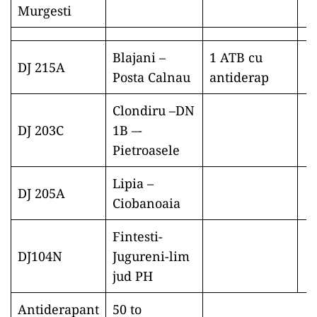
Murgesti
Blajani –
1 ATB cu
DJ 215A
Posta Calnau
antiderap
Clondiru –DN
DJ 203C
1B –-
Pietroasele
Lipia –
DJ 205A
Ciobanoaia
Fintesti-
DJ104N
Jugureni-lim
jud PH
Antiderapant
50 to