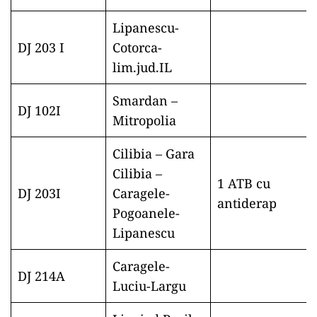
Lipanescu-
DJ 203 I
Cotorca-
lim.jud.IL
Smardan –
DJ 102I
Mitropolia
Cilibia – Gara
Cilibia –
1 ATB cu
DJ 203I
Caragele-
antiderap
Pogoanele-
Lipanescu
Caragele-
DJ 214A
Luciu-Largu