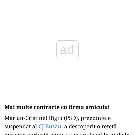
ad
Mai multe contracte cu firma amicului
Marian-Cristinel Bîgiu (PSD), preedintele
suspendat al
CJ Buzău
, a descoperit o rețetă
aproape perfectă pentru a primi legal bani de la