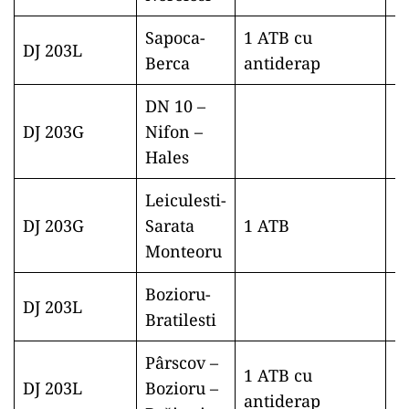
Sapoca-
1 ATB cu
DJ 203L
Berca
antiderap
DN 10 –
DJ 203G
Nifon –
Hales
Leiculesti-
DJ 203G
Sarata
1 ATB
Monteoru
Bozioru-
DJ 203L
Bratilesti
Pârscov –
1 ATB cu
DJ 203L
Bozioru –
antiderap