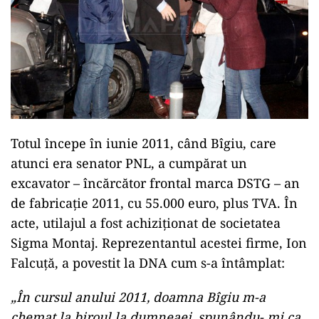
Totul începe în iunie 2011, când Bîgiu, care
atunci era senator PNL, a cumpărat un
excavator – încărcător frontal marca DSTG – an
de fabricație 2011, cu 55.000 euro, plus TVA. În
acte, utilajul a fost achiziționat de societatea
Sigma Montaj. Reprezentantul acestei firme, Ion
Falcuță, a povestit la DNA cum s-a întâmplat:
„În cursul anului 2011, doamna Bîgiu m-a
chemat la biroul la dumneaei, spunându- mi ca