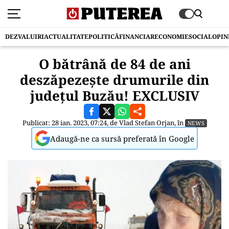
DEZVALUIRI
ACTUALITATE
POLITICĂ
FINANCIAR
ECONOMIE
SOCIAL
OPIN
O bătrână de 84 de ani
deszăpezește drumurile din
județul Buzău! EXCLUSIV
Publicat: 28 ian. 2023, 07:24, de
Vlad Stefan Orjan
, în
NEWS
Adaugă-ne ca sursă preferată în Google