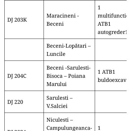
1
Maracineni -
multifunctio
DJ 203K
Beceni
ATB1
autogreder1
Beceni-Lopătari –
Luncile
Beceni -Sarulesti-
1 ATB1
DJ 204C
Bisoca – Poiana
buldoexcavat
Marului
Sarulesti –
DJ 220
V.Salciei
Niculesti –
Campulungeanca-
1