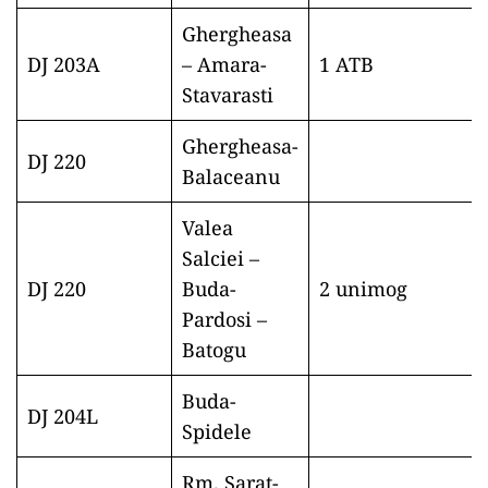
Ghergheasa
DJ 203A
– Amara-
1 ATB
Stavarasti
Ghergheasa-
DJ 220
Balaceanu
Valea
Salciei –
DJ 220
Buda-
2 unimog
Pardosi –
Batogu
Buda-
DJ 204L
Spidele
Rm. Sarat-