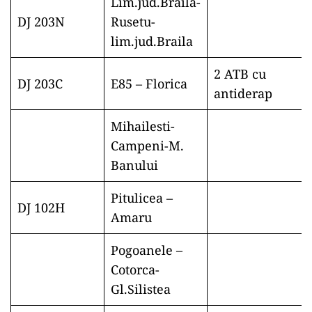
Lim.jud.Braila-
DJ 203N
Rusetu-
lim.jud.Braila
2 ATB cu
DJ 203C
E85 – Florica
antiderap
Mihailesti-
Campeni-M.
Banului
Pitulicea –
DJ 102H
Amaru
Pogoanele –
Cotorca-
Gl.Silistea