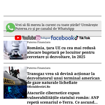
Vrei să fii mereu la curent cu toate știrile? Urmărește
Puterea.ro și pe canalul de WhatsApp
Puterea Financiara
România, țara UE cu cea mai redusă
alocare bugetară pe locuitor pentru
cercetare și dezvoltare, în 2025
Puterea Financiara
Transgaz vrea să devină acționar la
dezvoltatorul unui terminal american
de gaze naturale lichefiate
Oficiuldestiri.ro
Atacurile cibernetice expun
vulnerabilitățile statului român: ANP
repetă scenariul e‑Terra. Ce ascund