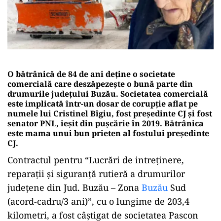
O bătrânică de 84 de ani deține o societate
comercială care deszăpezește o bună parte din
drumurile județului Buzău. Societatea comercială
este implicată într-un dosar de corupție aflat pe
numele lui Cristinel Bîgiu, fost președinte CJ și fost
senator PNL,
ieșit din pușcărie în 2019
. Bătrânica
este mama unui bun prieten al fostului președinte
CJ.
Contractul pentru “Lucrări de intreținere,
reparații și siguranță rutieră a drumurilor
județene din Jud. Buzău – Zona
Buzău
Sud
(acord-cadru/3 ani)”, cu o lungime de 203,4
kilometri, a fost câștigat de societatea Pascon