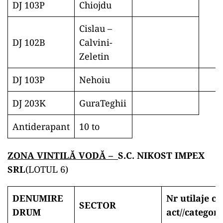
DJ 103P
Chiojdu
Cislau –
DJ 102B
Calvini-
Zeletin
DJ 103P
Nehoiu
DJ 203K
GuraTeghii
Antiderapant
10 to
ZONA VINTILĂ VODĂ –
S.C. NIKOST IMPEX
SRL
(LOTUL 6)
DENUMIRE
Nr utilaje ca
SECTOR
DRUM
act//
categori