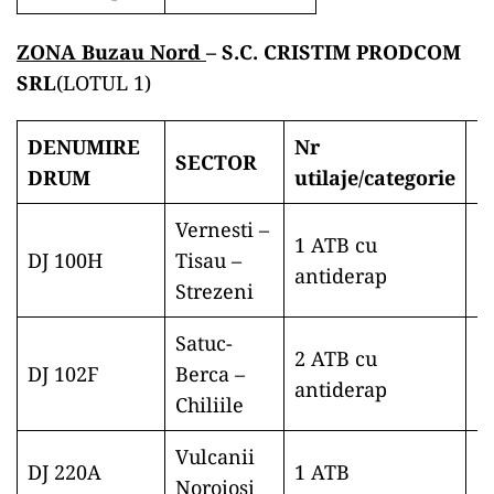
ZONA Buzau Nord
– S.C. CRISTIM PRODCOM
SRL
(LOTUL 1)
DENUMIRE
Nr
SECTOR
O
DRUM
utilaje/
categorie
Vernesti –
1 ATB cu
DJ 100H
Tisau –
antiderap
Strezeni
Satuc-
2 ATB cu
DJ 102F
Berca –
antiderap
Chiliile
Vulcanii
DJ 220A
1 ATB
Noroiosi