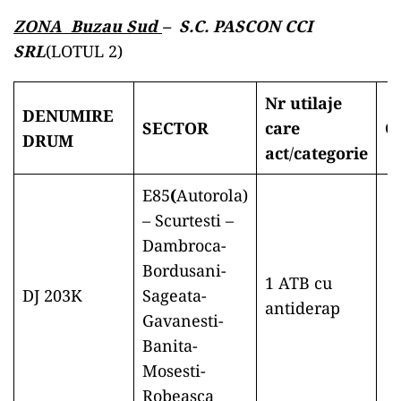
ZONA Buzau Sud
– S.C. PASCON CCI
SRL
(LOTUL 2)
Nr utilaje
DENUMIRE
SECTOR
care
O
DRUM
act
/
categorie
E85
(
Autorola)
– Scurtesti –
Dambroca-
Bordusani-
1 ATB cu
DJ 203K
Sageata-
antiderap
Gavanesti-
Banita-
Mosesti-
Robeasca