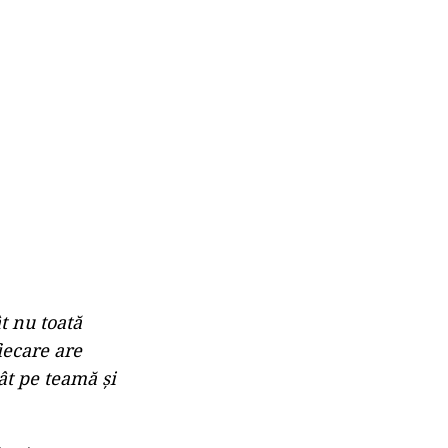
t nu toată
fiecare are
ât pe teamă şi