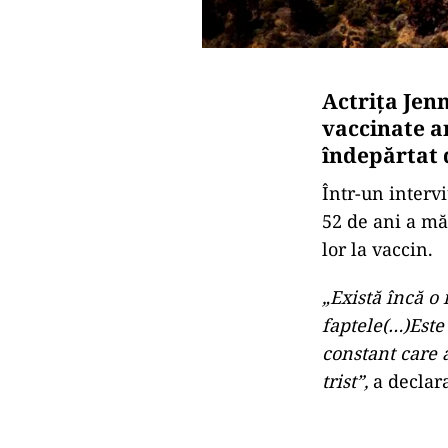
Actriţa Jen
vaccinate a
îndepărtat d
Într-un intervi
52 de ani a mă
lor la vaccin.
„Există încă o
faptele(…)Este
constant care a
trist”,
a declara