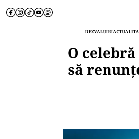
DEZVALUIRI
ACTUALITA
O celebră 
să renunțe