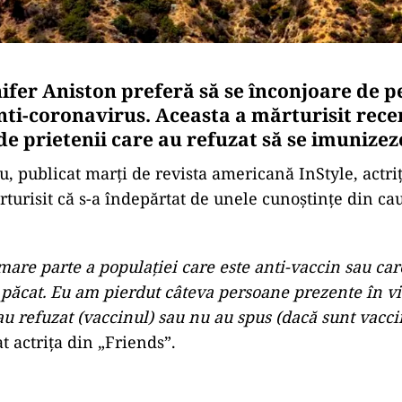
nifer Aniston preferă să se înconjoare de 
nti-coronavirus. Aceasta a mărturisit recen
e prietenii care au refuzat să se imunizez
u, publicat marţi de revista americană InStyle, actri
rturisit că s-a îndepărtat de unele cunoştinţe din ca
 mare parte a populaţiei care este anti-vaccin sau car
 păcat. Eu am pierdut câteva persoane prezente în v
u refuzat (vaccinul) sau nu au spus (dacă sunt vaccin
t actriţa din „Friends”.