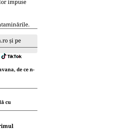
ilor impuse
ntaminările.
.ro și pe
avana, de ce n-
lă cu
rimul