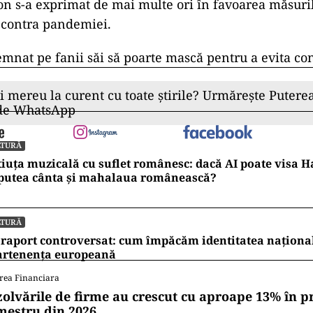
on s-a exprimat de mai multe ori în favoarea măsur
 contra pandemiei.
demnat pe fanii săi să poarte mască pentru a evita co
ii mereu la curent cu toate știrile? Urmărește Puterea
 de WhatsApp
LTURĂ
iuța muzicală cu suflet românesc: dacă AI poate visa H
 putea cânta și mahalaua românească?
LTURĂ
raport controversat: cum împăcăm identitatea naționa
artenența europeană
rea Financiara
zolvările de firme au crescut cu aproape 13% în p
mestru din 2026