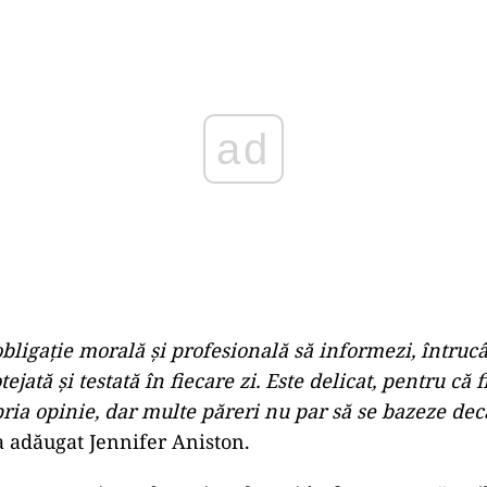
Play
obligaţie morală şi profesională să informezi, întrucâ
ejată şi testată în fiecare zi. Este delicat, pentru că 
pria opinie, dar multe păreri nu par să se bazeze dec
 adăugat Jennifer Aniston.