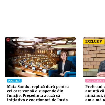
EXCLUSIV
EXCLUSIV
POLITICĂ
ACTUALITATE
Maia Sandu, replică dură pentru
Prefectul 
cei care vor să o suspende din
anunță că 
funcție. Președinta acuză că
nimănui, î
inițiativa e coordonată de Rusia
am a mă t