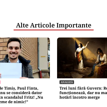
Alte Articole Importante
ANALIZĂ
de Timiș, Paul Finta,
Trei luni fără Guvern: 
nu se consideră dator
funcționează, dar nu ma
n scandalul Fritz! „Nu
hotărî încotro merge
eme de nimic!”