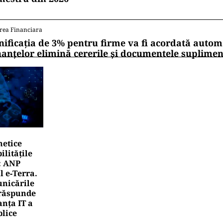
rea Financiara
nificația de 3% pentru firme va fi acordată autom
nanțelor elimină cererile și documentele suplime
netice
litățile
: ANP
l e‑Terra.
nicările
e răspunde
nța IT a
blice