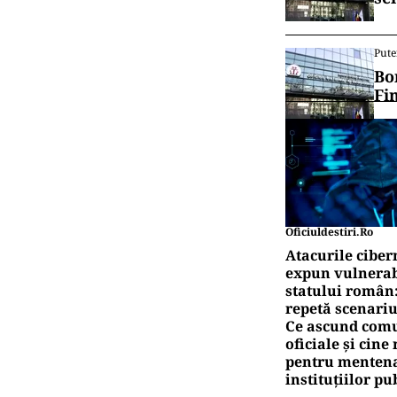
Pute
Bo
Fi
Oficiuldestiri.ro
Atacurile ciber
expun vulnerabi
statului român
repetă scenariu
Ce ascund comu
oficiale și cin
pentru mentena
instituțiilor pu