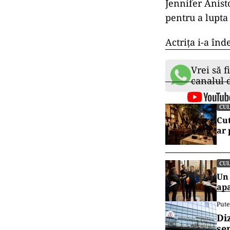
Jennifer Anist
pentru a lupta
Actrița i-a în
Vrei să f
canalul
CU
Cut
ar
CU
Un 
ap
Pute
Di
se