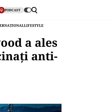
PODCAST
TERNAȚIONAL
LIFESTYLE
wood a ales
inați anti-