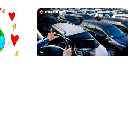
AUTO
âinele sau
Schimbare pe piața auto: românii
cumpără mai puține mașini, însă
tot mai multe sunt noi
Echipa