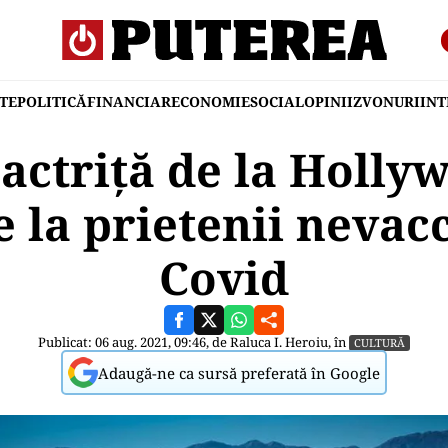
TE
POLITICĂ
FINANCIAR
ECONOMIE
SOCIAL
OPINII
ZVONURI
IN
actriță de la Holly
 la prietenii nevacc
Covid
Publicat: 06 aug. 2021, 09:46, de
Raluca I. Heroiu
, în
CULTURĂ
Adaugă-ne ca sursă preferată în Google