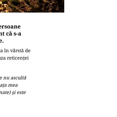
persoane
t că s-a
e.
ţa în vârstă de
uza reticenţei
e nu ascultă
iaţa mea
ate) şi este