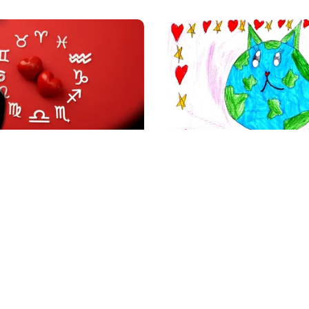
SĂNĂTATE
 august 2026. O zodie își
Cât costă să-ți salvezi c
 marea dragoste, alte
pisica în România
esc surprize amoroase
litica Cookies
Protecția Datelor Personale
Despre Noi
Publicitate