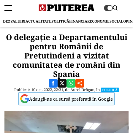
DEZVALUIRI
ACTUALITATE
POLITICĂ
FINANCIAR
ECONOMIE
SOCIAL
OPIN
O delegație a Departamentului
pentru Românii de
Pretutindeni a vizitat
comunitatea de români din
Spania
Publicat: 10 oct. 2022, 22:31, de
Aurel Drăgan
, în
POLITICĂ
Adaugă-ne ca sursă preferată în Google