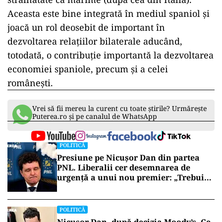
Aceasta este bine integrată în mediul spaniol și
joacă un rol deosebit de important în
dezvoltarea relațiilor bilaterale aducând,
totodată, o contribuție importantă la dezvoltarea
economiei spaniole, precum și a celei
românești.
Vrei să fii mereu la curent cu toate știrile? Urmărește
Puterea.ro și pe canalul de WhatsApp
POLITICĂ
Presiune pe Nicușor Dan din partea
PNL. Liberalii cer desemnarea de
urgență a unui nou premier: „Trebuie
să iasă fum alb de la Cotroceni!”
POLITICĂ