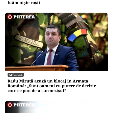
luăm niște roșii
APĂRARE
Radu Miruță acuză un blocaj în Armata
Română: „Sunt oameni cu putere de decizie
care se pun de-a curmezișul”