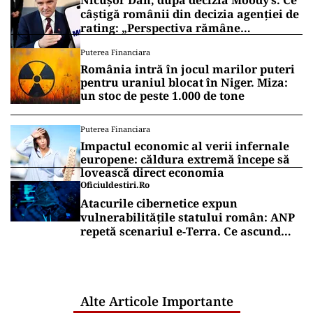
Nicușor Dan, după decizia Moody’s. Ce
câștigă românii din decizia agenției de
rating: „Perspectiva rămâne
rezervată”
Puterea Financiara
România intră în jocul marilor puteri
pentru uraniul blocat în Niger. Miza:
un stoc de peste 1.000 de tone
Puterea Financiara
Impactul economic al verii infernale
europene: căldura extremă începe să
lovească direct economia
Oficiuldestiri.ro
Atacurile cibernetice expun
vulnerabilitățile statului român: ANP
repetă scenariul e‑Terra. Ce ascund
comunicările oficiale și cine răspunde
pentru mentenanța IT a instituțiilor
publice
Alte Articole Importante