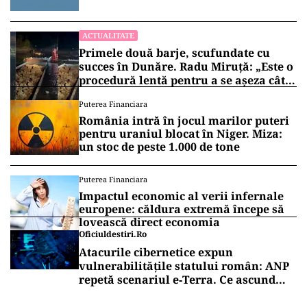
100 de metri de graniţă
ACTUALITATE
Primele două barje, scufundate cu
succes în Dunăre. Radu Miruță: „Este o
procedură lentă pentru a se așeza cât
mai bine”
Puterea Financiara
România intră în jocul marilor puteri
pentru uraniul blocat în Niger. Miza:
un stoc de peste 1.000 de tone
Puterea Financiara
Impactul economic al verii infernale
europene: căldura extremă începe să
lovească direct economia
Oficiuldestiri.ro
Atacurile cibernetice expun
vulnerabilitățile statului român: ANP
repetă scenariul e‑Terra. Ce ascund
comunicările oficiale și cine răspunde