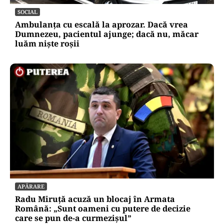
SOCIAL
Ambulanța cu escală la aprozar. Dacă vrea
Dumnezeu, pacientul ajunge; dacă nu, măcar
luăm niște roșii
APĂRARE
Radu Miruță acuză un blocaj în Armata
Română: „Sunt oameni cu putere de decizie
care se pun de-a curmezișul”