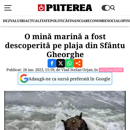
DEZVALUIRI
ACTUALITATE
POLITICĂ
FINANCIAR
ECONOMIE
SOCIAL
OPIN
O mină marină a fost
descoperită pe plaja din Sfântu
Gheorghe
Publicat: 26 ian. 2023, 15:59, de
Vlad Stefan Orjan
, în
ACTUALITATE
Adaugă-ne ca sursă preferată în Google