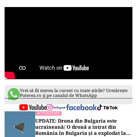
Vrei să fii mereu la curent cu toate știrile? Urmărește
Puterea.ro și pe canalul de WhatsApp
ACTUALITATE
UPDATE: Drona din Bulgaria este
ucraineană/ O dronă a intrat din
România în Bulgaria şi a explodat la