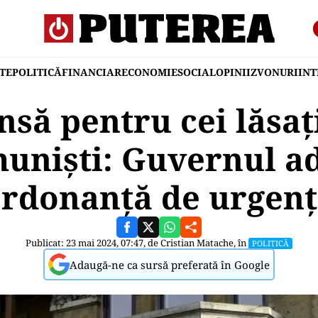
TE
POLITICĂ
FINANCIAR
ECONOMIE
SOCIAL
OPINII
ZVONURI
IN
să pentru cei lăsaț
uniști: Guvernul a
rdonanță de urgen
Publicat: 23 mai 2024, 07:47, de
Cristian Matache
, în
POLITICĂ
Adaugă-ne ca sursă preferată în Google