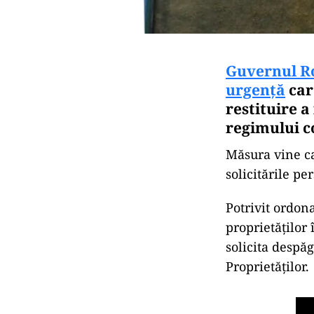
Guvernul Ro
urgență
car
restituire 
regimului c
Măsura vine ca 
solicitările pe
Potrivit ordon
proprietăților 
solicita despă
Proprietăților.