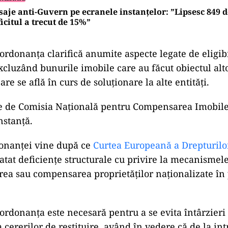
aje anti-Guvern pe ecranele instanțelor: ”Lipsesc 849 d
icitul a trecut de 15%”
rdonanța clarifică anumite aspecte legate de eligibi
xcluzând bunurile imobile care au făcut obiectul alto
care se află în curs de soluționare la alte entități.
e de Comisia Națională pentru Compensarea Imobilel
nstanță.
onanței vine după ce
Curtea Europeană a Drepturil
atat deficiențe structurale cu privire la mecanismele 
irea sau compensarea proprietăților naționalizate în
rdonanța este necesară pentru a se evita întârzieri
 cererilor de restituire, având în vedere că de la int