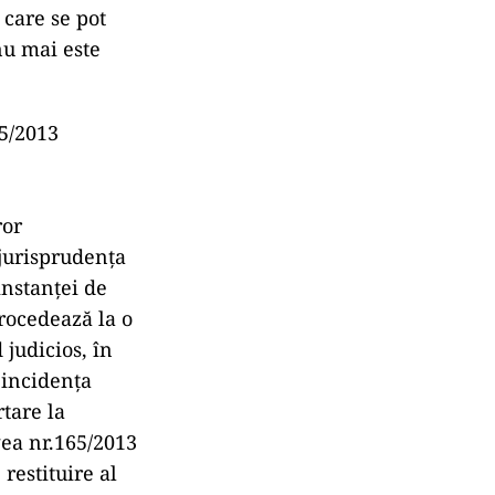
 care se pot
nu mai este
65/2013
ror
jurisprudența
instanței de
procedează la o
judicios, în
 incidența
tare la
gea nr.165/2013
 restituire al