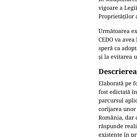
vigoare a Legii
Proprietăților 
Următoarea ex
CEDO va avea l
speră ca adopt
și la evitarea
Descrierea 
Elaborată pe f
fost edictată 
parcursul aplic
corijarea unor
România, dar ca
răspunde realit
existente în pr