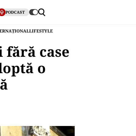
PODCAST
TERNAȚIONAL
LIFESTYLE
i fără case
doptă o
ță