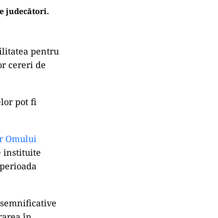
e judecători.
litatea pentru
r cereri de
or pot fi
or Omului
instituite
 perioada
 semnificative
rarea în