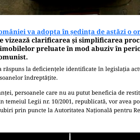
mâniei va adopta în ședința de astăzi o 
e vizează clarificarea și simplificarea pro
a imobilelor preluate în mod abuziv în per
omunist.
răspuns la deficiențele identificate în legislația act
rsoanelor îndreptățite.
anței, persoanele care nu au putut beneficia de resti
în temeiul Legii nr. 10/2001, republicată, vor avea po
gubiri prin puncte la Autoritatea Națională pentru Re