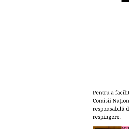
Pentru a facil
Comisii Națion
responsabilă d
respingere.
ACT