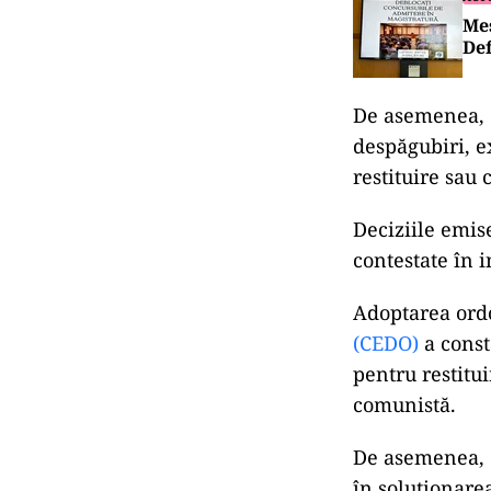
Mes
Def
De asemenea, o
despăgubiri, e
restituire sau 
Deciziile emis
contestate în i
Adoptarea ord
(CEDO)
a const
pentru restitu
comunistă.
De asemenea, o
în soluționarea