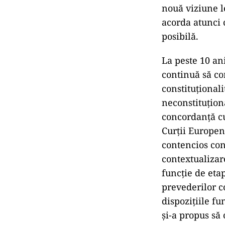
nouă viziune l
acorda atunci 
posibilă.
La peste 10 ani
continuă să co
constituțional
neconstituțion
concordanță cu
Curții Europen
contencios con
contextualizar
funcție de etap
prevederilor c
dispozițiile f
și-a propus să 