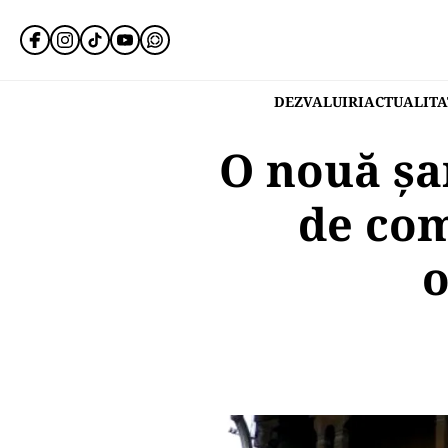
DEZVALUIRI
ACTUALITA
O nouă șan
de com
o