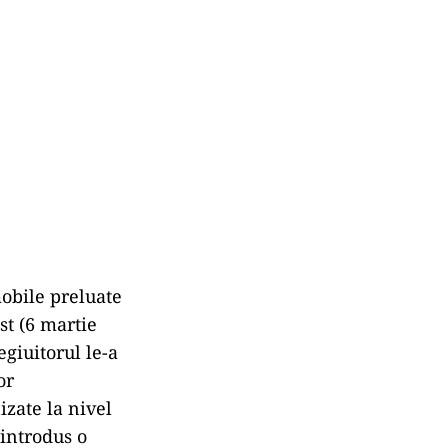
mobile preluate
t (6 martie
giuitorul le-a
or
izate la nivel
 introdus o