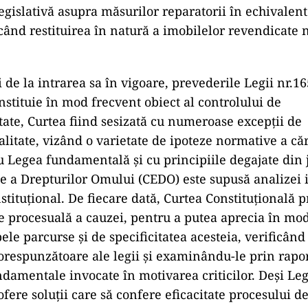
egislativă asupra măsurilor reparatorii în echivalent
când restituirea în natură a imobilelor revendicate 
 de la intrarea sa în vigoare, prevederile Legii nr.1
nstituie în mod frecvent obiect al controlului de
itate, Curtea fiind sesizată cu numeroase excepții de
alitate, vizând o varietate de ipoteze normative a că
 Legea fundamentală și cu principiile degajate din 
e a Drepturilor Omului (CEDO) este supusă analizei 
stituțional. De fiecare dată, Curtea Constituțională 
e procesuală a cauzei, pentru a putea aprecia în mod 
ele parcurse și de specificitatea acesteia, verificând
orespunzătoare ale legii și examinându-le prin rapor
undamentale invocate în motivarea criticilor. Deși Le
ofere soluții care să confere eficacitate procesului de