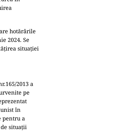
uirea
re hotărârile
nie 2024. Se
țirea situației
nr.165/2013 a
survenite pe
reprezentat
unist în
e pentru a
de situații