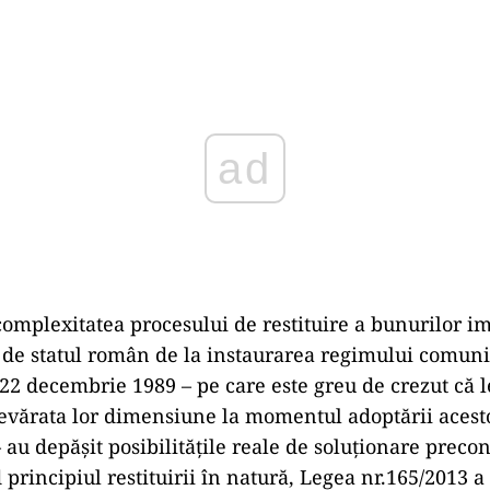
ad
omplexitatea procesului de restituire a bunurilor i
de statul român de la instaurarea regimului comunis
22 decembrie 1989 – pe care este greu de crezut că le
devărata lor dimensiune la momentul adoptării acest
au depășit posibilitățile reale de soluționare precon
 principiul restituirii în natură, Legea nr.165/2013 a