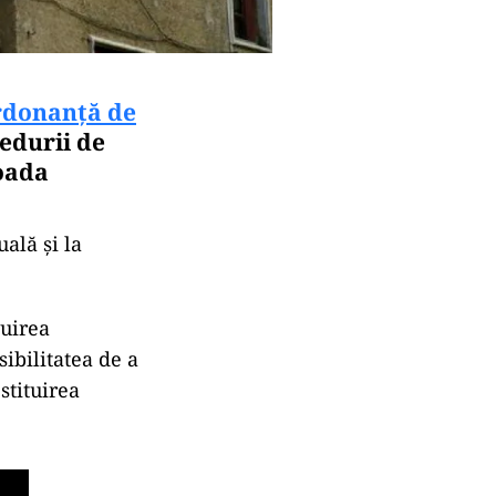
ordonanță de
cedurii de
ioada
uală și la
tuirea
sibilitatea de a
stituirea