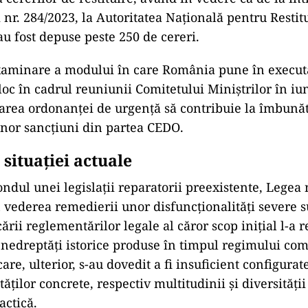
 nr. 284/2023, la Autoritatea Națională pentru Restit
au fost depuse peste 250 de cereri.
aminare a modului în care România pune în executa
oc în cadrul reuniunii Comitetului Miniștrilor în iu
area ordonanței de urgență să contribuie la îmbunătă
 unor sancțiuni din partea CEDO.
situației actuale
ondul unei legislații reparatorii preexistente, Legea 
în vederea remedierii unor disfuncționalități severe 
ării reglementărilor legale al căror scop inițial l-a 
 nedreptăți istorice produse în timpul regimului com
re, ulterior, s-au dovedit a fi insuficient configurat
ăților concrete, respectiv multitudinii și diversității 
actică.