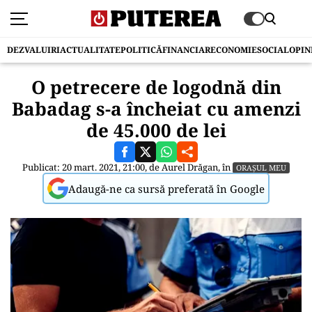
DEZVALUIRI
ACTUALITATE
POLITICĂ
FINANCIAR
ECONOMIE
SOCIAL
OPIN
O petrecere de logodnă din
Babadag s-a încheiat cu amenzi
de 45.000 de lei
Publicat: 20 mart. 2021, 21:00, de
Aurel Drăgan
, în
ORAȘUL MEU
Adaugă-ne ca sursă preferată în Google