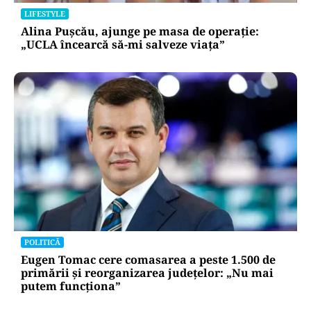
LIFESTYLE
Alina Pușcău, ajunge pe masa de operație:
„UCLA încearcă să-mi salveze viața”
POLITICĂ
Eugen Tomac cere comasarea a peste 1.500 de
primării și reorganizarea județelor: „Nu mai
putem funcționa”