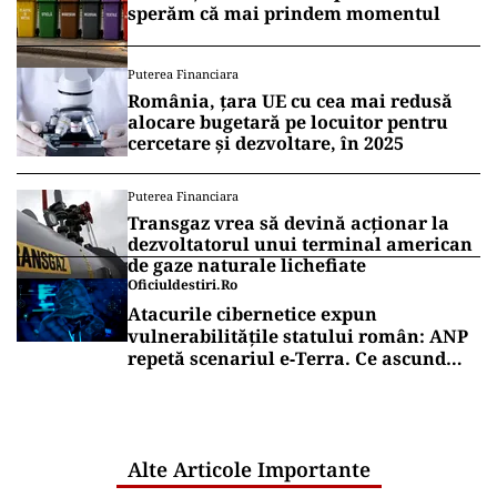
sperăm că mai prindem momentul
Puterea Financiara
România, țara UE cu cea mai redusă
alocare bugetară pe locuitor pentru
cercetare și dezvoltare, în 2025
Puterea Financiara
Transgaz vrea să devină acționar la
dezvoltatorul unui terminal american
de gaze naturale lichefiate
Oficiuldestiri.ro
Atacurile cibernetice expun
vulnerabilitățile statului român: ANP
repetă scenariul e‑Terra. Ce ascund
comunicările oficiale și cine răspunde
pentru mentenanța IT a instituțiilor
publice
Alte Articole Importante