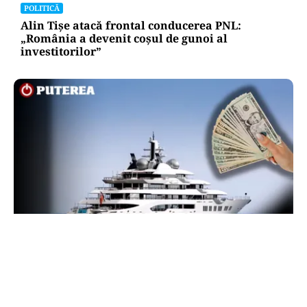
POLITICĂ
Alin Tișe atacă frontal conducerea PNL:
„România a devenit coșul de gunoi al
investitorilor”
INTERNAȚIONAL
Megayahtul Amadea, confiscat de americani de
la un oligarh rus, a fost scos la vânzare. Noul
proprietar a scos din conturi 187 de milioane de
dolari